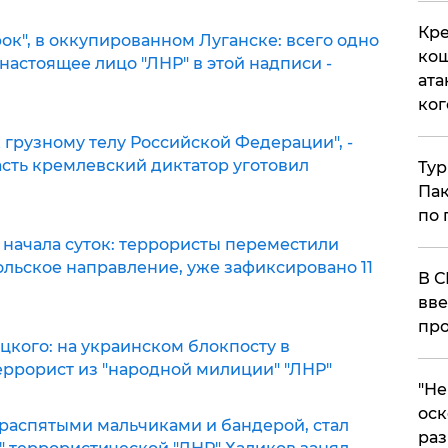
Кре
ирок", в оккупированном Луганске: всего одно
кош
настоящее лицо "ЛНР" в этой надписи -
ата
ког
 грузному телу Российской Федерации", -
асть кремлевский диктатор уготовил
Тур
Пак
по 
 начала суток: террористы переместили
ольское направление, уже зафиксировано 11
В С
вве
про
кого: на украинском блокпосту в
еррорист из "народной милиции" "ЛНР"
​"Н
оск
распятыми мальчиками и бандерой, стал
раз