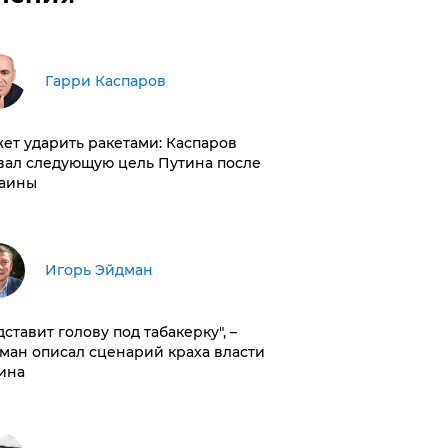
Гарри Каспаров
ет ударить ракетами: Каспаров
вал следующую цель Путина после
аины
Игорь Эйдман
дставит голову под табакерку", –
ман описал сценарий краха власти
ина