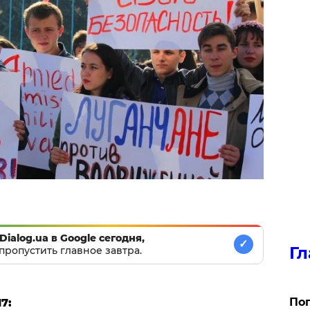
Dialog.ua в Google сегодня,
✓
Гл
пропустить главное завтра.
Поп
7: