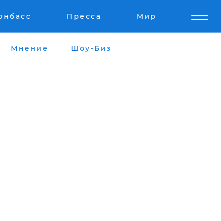
онбасс
Пресса
Мир
Мнение
Шоу-Биз