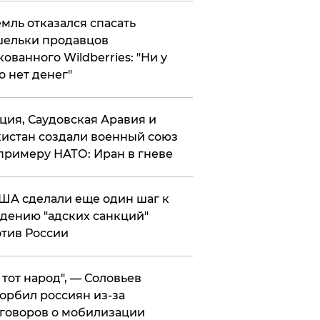
мль отказался спасать
ельки продавцов
кованного Wildberries: "Ни у
о нет денег"
ция, Саудовская Аравия и
истан создали военный союз
примеру НАТО: Иран в гневе
ША сделали еще один шаг к
дению "адских санкций"
тив России
е тот народ", — Соловьев
орбил россиян из-за
говоров о мобилизации