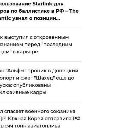
ользование Starlink для
ров по баллистике в РФ – The
antic узнал о позиции
знесмена
к выступил с откровенным
знанием перед "последним
цем" в карьере
н "Альфы" проник в Донецкий
опорт и сжег "Шахед" еще до
уска: опубликованы
склюзивные кадры
ул спасает военного союзника
Р: Южная Корея отправила РФ
тысяч тонн авиатоплива