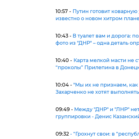
10:57 -
Путин готовит коварную 
известно о новом хитром план
10:43 -
В туалет вам и дорога: 
фото из "ДНР" – одна деталь о
10:40 -
Карта мелкой масти не 
“проколы” Прилепина в Донец
10:04 -
"Мы их не признаем, как 
Захарченко не хотят выполнять
09:49 -
Между "ДНР" и "ЛНР" не
группировки - Денис Казанск
09:32
- “Грохнут свои: в “респу