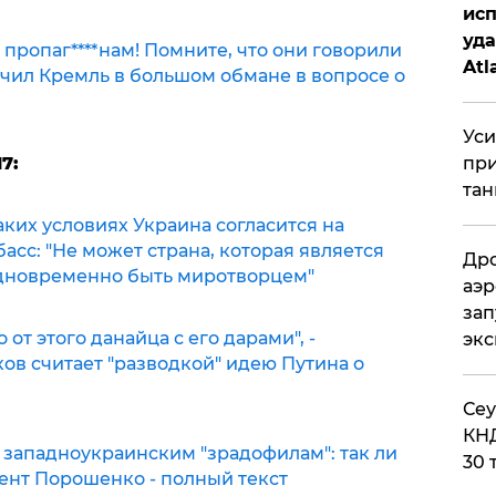
исп
уда
 пропаг****нам! Помните, что они говорили
Atl
ичил Кремль в большом обмане в вопросе о
би
Уси
7:
при
тан
аких условиях Украина согласится на
сс: "Не может страна, которая является
Дро
одновременно быть миротворцем"
аэр
зап
от этого данайца с его дарами", -
эк
ов считает "разводкой" идею Путина о
​Се
КНД
западноукраинским "зрадофилам": так ли
30 
ент Порошенко - полный текст