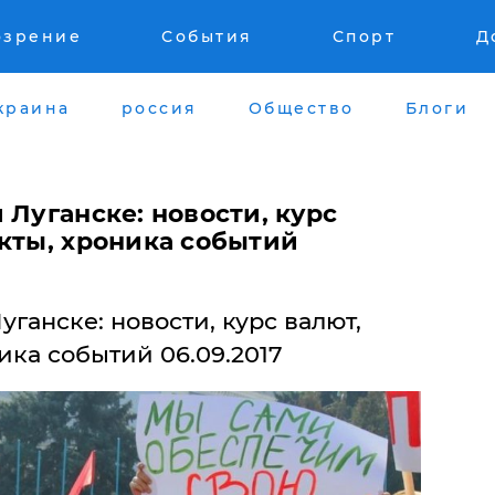
озрение
События
Спорт
Д
краина
россия
Общество
Блоги
 Луганске: новости, курс
укты, хроника событий
ганске: новости, курс валют,
ика событий 06.09.2017