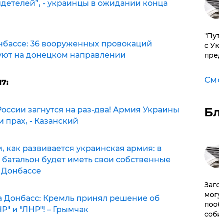
детелей”, - украинцы в ожидании конца
"Пу
нбассе: 36 вооруженных провокаций
с У
уют на донецком направлении
пре
См
7:
оссии загнутся на раз-два! Армия Украины
Б
и прах, - Казанский
, как развивается украинская армия: в
батальон будет иметь свои собственные
 Донбассе
Заг
мог
а Донбасс: Кремль принял решение об
поо
" и "ЛНР"! – Грымчак
соб