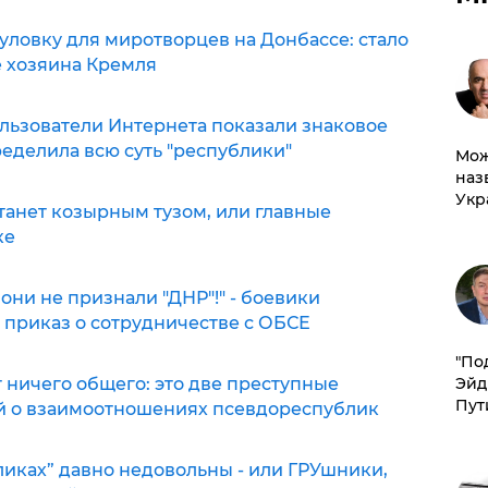
уловку для миротворцев на Донбассе: стало
е хозяина Кремля
пользователи Интернета показали знаковое
пределила всю суть "республики"
Мож
наз
Укр
станет козырным тузом, или главные
ке
они не признали "ДНР"!" - боевики
 приказ о сотрудничестве с ОБСЕ
​"По
т ничего общего: это две преступные
Эйд
Пут
ий о взаимоотношениях псевдореспублик
бликах” давно недовольны - или ГРУшники,