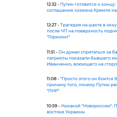
12:32 -
Путин готовится к концу
соглашения хозяина Кремля на
12:27 -
Трагедия на шахте в окк
после ЧП на поверхность подн
"Горизонт"
11:51 -
Он думал спрятаться за ба
патриоты показали бывшего м
Иванченко, воюющего на сторон
11:08 -
"Просто этого он боится 
причину того, почему Путин р
"ЛНР"
10:59 -
Никакой "Новороссии": 
востоке Украины