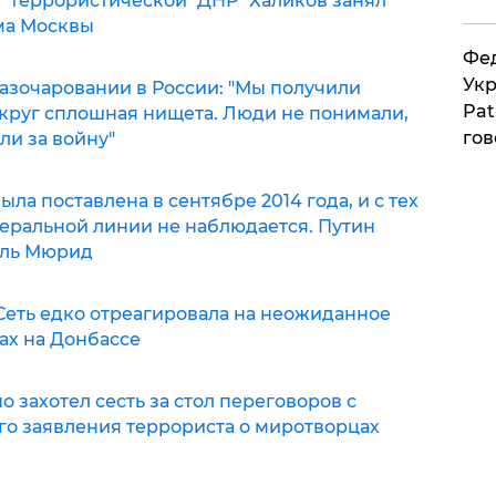
р" террористической "ДНР" Халиков занял
ма Москвы
Фед
Укр
разочаровании в России: "Мы получили
Pat
округ сплошная нищета. Люди не понимали,
гов
ли за войну"
ыла поставлена в сентябре 2014 года, и с тех
неральной линии не наблюдается. Путин
 Эль Мюрид
 Сеть едко отреагировала на неожиданное
ах на Донбассе
 захотел сесть за стол переговоров с
го заявления террориста о миротворцах