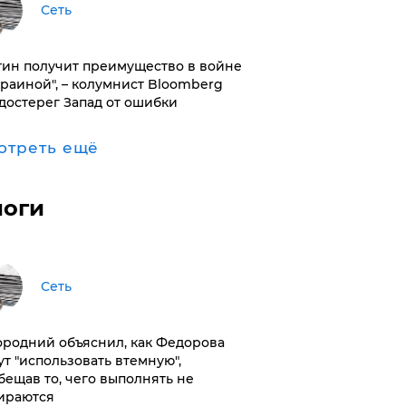
Сеть
тин получит преимущество в войне
краиной", – колумнист Bloomberg
достерег Запад от ошибки
отреть ещё
логи
Сеть
ородний объяснил, как Федорова
ут "использовать втемную",
бещав то, чего выполнять не
ираются