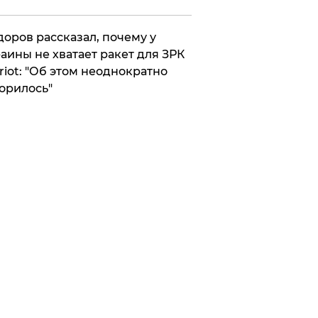
оров рассказал, почему у
аины не хватает ракет для ЗРК
riot: "Об этом неоднократно
орилось"