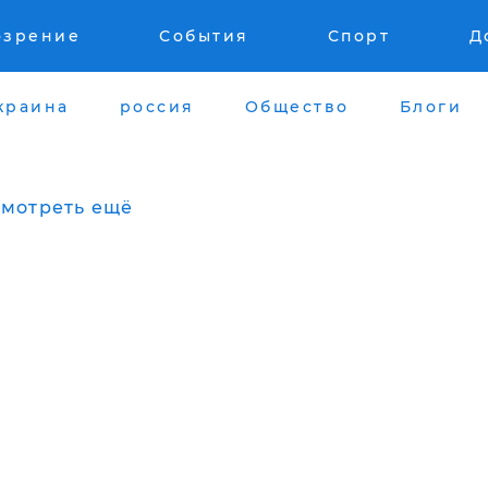
озрение
События
Спорт
Д
краина
россия
Общество
Блоги
мотреть ещё