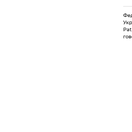
Фед
Укр
Pat
гов