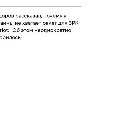
оров рассказал, почему у
аины не хватает ракет для ЗРК
riot: "Об этом неоднократно
орилось"