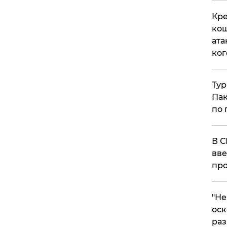
Кре
кош
ата
ког
Тур
Пак
по 
В С
вве
про
​"Н
оск
раз