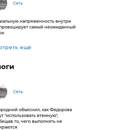
Сеть
иальную напряженность внутри
провоцирует самый неожиданный
ок
отреть ещё
логи
Сеть
ородний объяснил, как Федорова
ут "использовать втемную",
бещав то, чего выполнять не
ираются