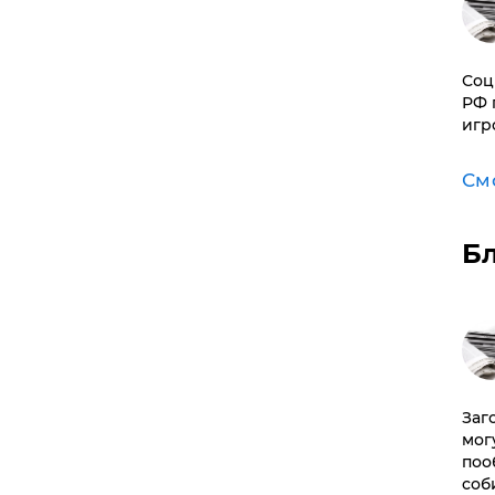
Соц
РФ 
игр
См
Б
Заг
мог
поо
соб