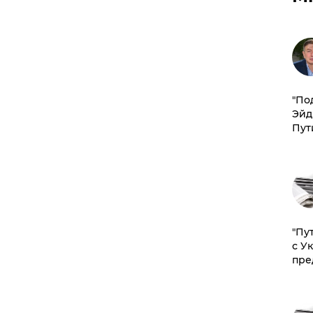
​"По
Эйд
Пут
"Пу
с У
пре