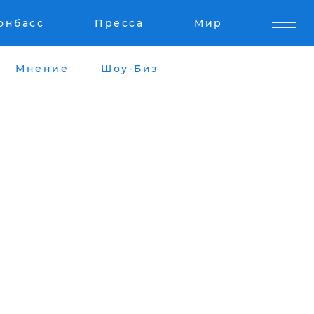
онбасс
Пресса
Мир
Мнение
Шоу-Биз