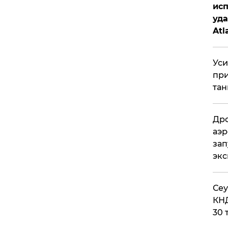
исп
уда
Atl
би
Уси
при
тан
Дро
аэр
зап
эк
​Се
КНД
30 