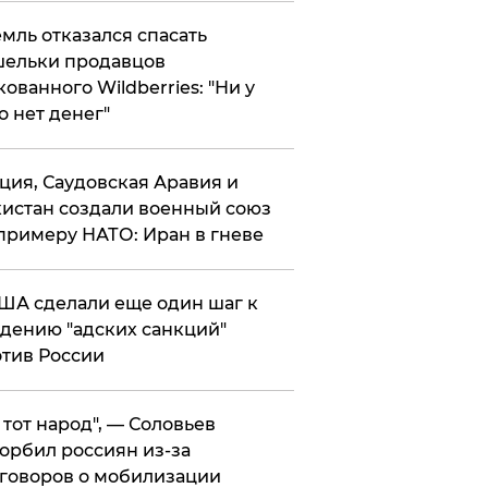
мль отказался спасать
ельки продавцов
кованного Wildberries: "Ни у
о нет денег"
ция, Саудовская Аравия и
истан создали военный союз
примеру НАТО: Иран в гневе
ША сделали еще один шаг к
дению "адских санкций"
тив России
е тот народ", — Соловьев
орбил россиян из-за
говоров о мобилизации