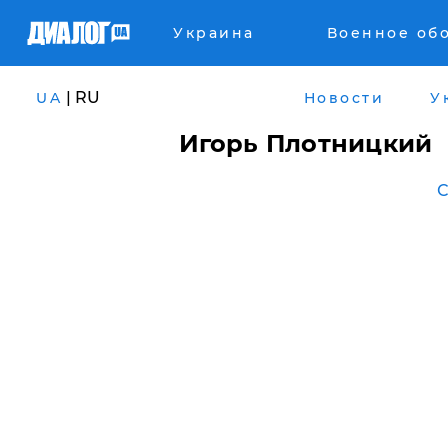
Украина
Военное об
| RU
UA
Новости
У
Игорь Плотницкий
С