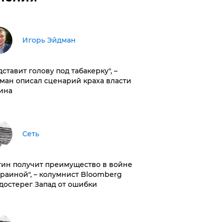
Игорь Эйдман
дставит голову под табакерку", –
ман описал сценарий краха власти
ина
Сеть
тин получит преимущество в войне
краиной", – колумнист Bloomberg
достерег Запад от ошибки