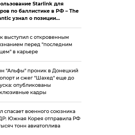
ользование Starlink для
ров по баллистике в РФ – The
antic узнал о позиции
знесмена
к выступил с откровенным
знанием перед "последним
цем" в карьере
н "Альфы" проник в Донецкий
опорт и сжег "Шахед" еще до
уска: опубликованы
склюзивные кадры
ул спасает военного союзника
Р: Южная Корея отправила РФ
тысяч тонн авиатоплива