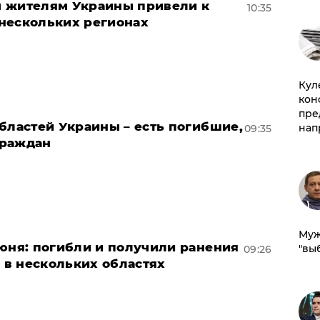
м жителям Украины привели к
10:35
нескольких регионах
Куле
кон
пре
бластей Украины – есть погибшие,
нап
09:35
граждан
Муж
июня: погибли и получили ранения
"вы
09:26
в нескольких областях