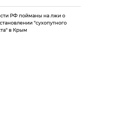
сти РФ пойманы на лжи о
становлении "сухопутного
та" в Крым