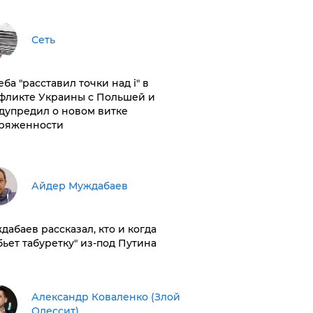
Сеть
ба "расставил точки над і" в
фликте Украины с Польшей и
дупредил о новом витке
ряженности
Айдер Муждабаев
дабаев рассказал, кто и когда
бьет табуретку" из-под Путина
Александр Коваленко (Злой
Одессит)