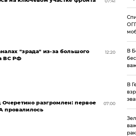
сь на ключевом участке фронта
07:41
Спи
ОГП
моб
В Б
каналах "зрада" из-за большого
12:20
а ВС РФ
бес
важ
В Г
взр
эва
д Очеретино разгромлен: первое
07:00
А провалилось
Зел
важ
рак