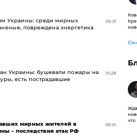
Ков
ям Украины: среди мирных
Кре
09:31
аненые, повреждена энергетика
нов
См
Б
ан Украины: бушевали пожары на
10:28
туры, есть пострадавшие
Жда
нов
что
давших мирных жителей в
09:10
ны – последствия атак РФ