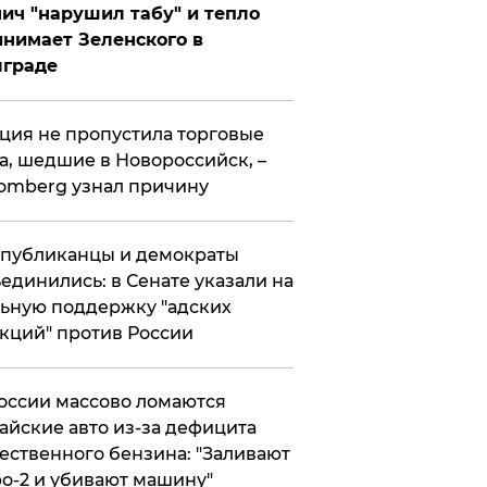
ич "нарушил табу" и тепло
нимает Зеленского в
лграде
ция не пропустила торговые
а, шедшие в Новороссийск, –
omberg узнал причину
публиканцы и демократы
единились: в Сенате указали на
ьную поддержку "адских
кций" против России
оссии массово ломаются
айские авто из-за дефицита
ественного бензина: "Заливают
о-2 и убивают машину"