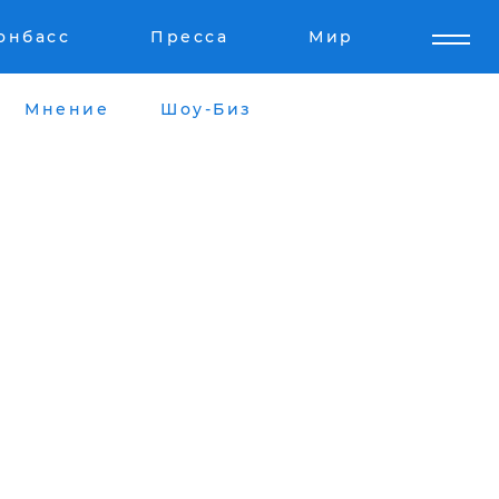
онбасс
Пресса
Мир
Мнение
Шоу-Биз