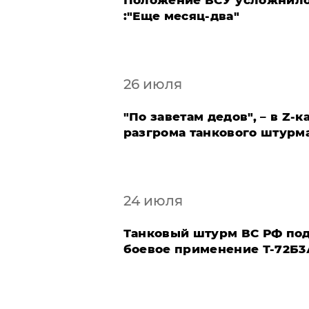
Положение ВСУ усложнило
:"Еще месяц-два"
26 июля
"По заветам дедов", – в Z-
разгрома танкового штурм
24 июля
​Танковый штурм ВС РФ по
боевое применение Т-72Б3