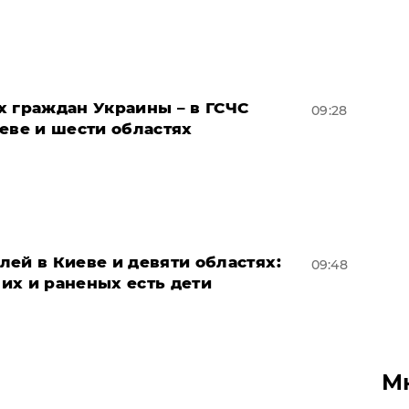
х граждан Украины – в ГСЧС
09:28
еве и шести областях
ей в Киеве и девяти областях:
09:48
их и раненых есть дети
М