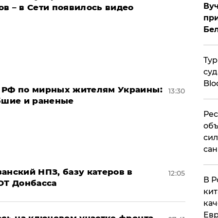
Вуч
в – в Сети появилось видео
при
Бе
Тур
суд
Blo
 РФ по мирных жителям Украины:
13:30
ибшие и раненые
Рес
объ
сил
сан
анский НПЗ, базу катеров в
12:05
В Р
ОТ Донбасса
кит
кач
Евр