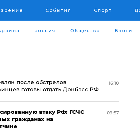
озрение
События
Спорт
Д
краина
россия
Общество
Блоги
влян после обстрелов
16:10
аинцев готовы отдать Донбасс РФ
сированную атаку РФ: ГСЧС
09:57
ных гражданах на
тчине