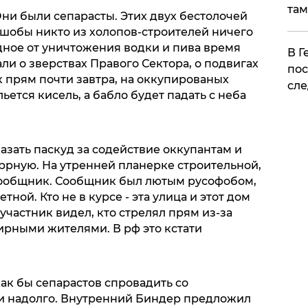
там
ни были сепарасты. Этих двух бестолочей
 шобы никто из холопов-строителей ничего
дное от уничтожения водки и пива время
​В 
ли о зверствах Правого Сектора, о подвигах
пос
ак прям почти завтра, на оккупированых
сле
льется кисель, а бабло будет падать с неба
зать паскуд за содействие оккупантам и
ррную. На утренней планерке строительной,
 сообщник. Сообщник был лютым русофобом,
ной. Кто не в курсе - эта улица и этот дом
участник видел, кто стрелял прям из-за
рными жителями. В рф это кстати
как бы сепарастов спровадить со
 и надолго. Внутренний Биндер предложил