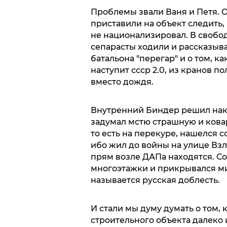
Проблемы звали Ваня и Петя. О
приставили на объект следить,
не национализировал. В свобо
сепарасты ходили и рассказыва
батальона "перегар" и о том, к
наступит ссср 2.0, из кранов по
вместо дождя.
Внутренний Биндер решил нака
задумал мстю страшную и кова
то есть на перекуре, нашелся
ибо жил до войны на улице Взлет
прям возле ДАПа находятся. Со
многоэтажки и прикрывался ми
называется русская доблесть.
И стали мы думу думать о том, 
строительного объекта далеко