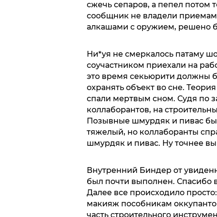
сжечь сепаров, а пепел потом то
сообщник не владели приемами
алкашами с оружием, решено б
Ни*уя не смеркалось патаму шо 
соучастником приехали на раб
это время секьюрити должны бы
охранять объект во сне. Теория
спали мертвым сном. Судя по з
коллаборантов, на строительны
Позывные шмурдяк и пивас бы
тяжелый, но коллаборанты спра
шмурдяк и пивас. Ну точнее вы
Внутренний Биндер от увиденн
был почти выполнен. Спасибо в
Далее все происходило просто
макияж пособникам оккупантов
часть строительного инструмен