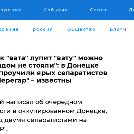
озрение
События
Спорт
Д
краина
россия
Общество
Блоги
к "вата" лупит "вату" можно
ядом не стояли": в Донецке
 проучили ярых сепаратистов
Перегар" – известны
й написал об очередном
сти в оккупированном Донецке,
д двумя сепаратистами на
Р".