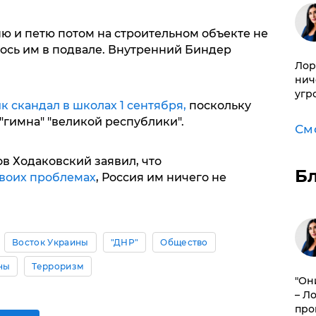
ю и петю потом на строительном объекте не
ось им в подвале. Внутренний Биндер
Лор
нич
угр
к скандал в школах 1 сентября,
поскольку
"гимна" "великой республики".
См
в Ходаковский заявил, что
Б
своих проблемах
, Россия им ничего не
Восток Украины
"ДНР"
Общество
ны
Терроризм
"Он
– Л
про