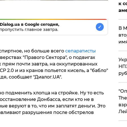
к с
аме
Dialog.ua в Google сегодня,
✓
В М
пропустить главное завтра.
вто
им
спиртное, но больше всего
сепаратисты
верствах "Правого Сектора", о подвигах
Укр
ак прям почти завтра, на оккупированных
НПЗ
Р 2.0 и из кранов польется кисель, а "бабло"
ру
дя, сообщает "Диалог.UA".
"Оп
о подменить хлопца на стройке. Ну то есть
The
осстановление Донбасса, если кто не в
взр
рые веруют в то, что им заплатят деньги. Это
Ле
навливают разрушения после обстрелов