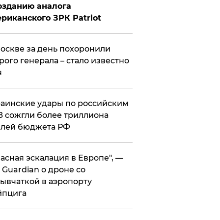
озданию аналога
риканского ЗРК Patriot
оскве за день похоронили
рого генерала – стало известно
я
аинские удары по российским
 сожгли более триллиона
блей бюджета РФ
асная эскалация в Европе", —
 Guardian о дроне со
ывчаткой в аэропорту
йпцига