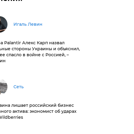
Игаль Левин
ва Palantir Алекс Карп назвал
ьные стороны Украины и объяснил,
 ее спасло в войне с Россией, –
ин
Сеть
раина лишает российский бизнес
вного актива: экономист об ударах
Wildberries