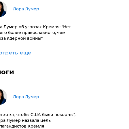
​Лора Лумер
а Лумер об угрозах Кремля: "Нет
его более православного, чем
оза ядерной войны"
отреть ещё
логи
​Лора Лумер
и хотят, чтобы США были покорны",
ора Лумер назвала цель
пагандистов Кремля