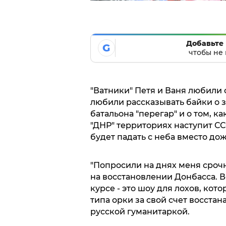
Добавьте 
G
чтобы не 
"Ватники" Петя и Ваня любили 
любили рассказывать байки о з
батальона "перегар" и о том, к
"ДНР" территориях наступит ССС
будет падать с неба вместо дож
"Попросили на днях меня срочн
на восстановлении Донбасса. В
курсе - это шоу для лохов, кото
типа орки за свой счет восста
русской гуманитаркой.