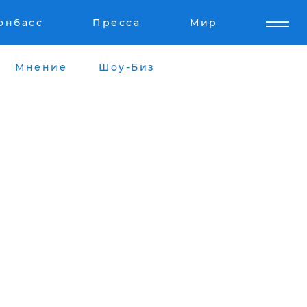
онбасс
Пресса
Мир
Мнение
Шоу-Биз