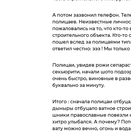
А потом зазвонил телефон. Тел
полицаев. Неизвестные личнос
пожаловались на то, что кто-то
строительного объекта. Кто-то
пошел вслед за полицаями типа
ответил честно: эээ ! Мы только
Полицаи, увидев рожи сепараст
секьюрити, начали шото подоз
очень быстро, виновные в ра
буквально за минуту.
Итого : сначала полицаи отбуц
дыныры отбуцало ватное строи
шники православные повезли на
хитро улыбался. А почему? Пото
вату можно вечно, огонь и вода