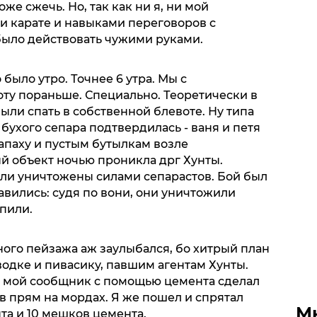
же сжечь. Но, так как ни я, ни мой
 карате и навыками переговоров с
ыло действовать чужими руками.
было утро. Точнее 6 утра. Мы с
оту пораньше. Специально. Теоретически в
ли спать в собственной блевоте. Ну типа
 бухого сепара подтвердилась - ваня и петя
апаху и пустым бутылкам возле
й объект ночью проникла дрг Хунты.
ли уничтожены силами сепарастов. Бой был
вились: судя по вони, они уничтожили
пили.
ого пейзажа аж заулыбался, бо хитрый план
одке и пивасику, павшим агентам Хунты.
: мой сообщник с помощью цемента сделал
 прям на мордах. Я же пошел и спрятал
М
та и 10 мешков цемента.