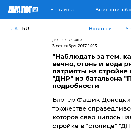
Украина
Военное об
| RU
UA
Новости
У
ДИАЛОГ
УКРАИНА
3 сентября 2017, 14:15
"Наблюдать за тем, ка
вечно, огонь и вода р
патриоты на стройке
"ДНР" из батальона "
подробности
Блогер Фашик Донецки
торжестве справедливо
которое свершилось на
стройке в "столице" "ДН