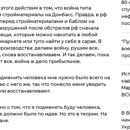
80 
того действия в том, что война типа
спу
и стройматериалы на Донбасс. Правда, в рф
неф
о перед стройматериалами и баблом на
пос
азрушений после обстрелов рф сначала
 вещи, которые можно накопать в любой
маркете или тупо найти у себя в сарае. В
​"П
роизводства: делаем войну, рушим все,
вое
 снова восстанавливаем. И так делаем, пока
про
ят все, война ж дело прибыльное.
​Ис
одменить человека мне нужно было всего на
кад
ю с него же, так что понесло меня увидеть
Мар
ли восстанавливают.
ВС
 о том, что я подменять буду человека,
В В
 должно было по идее. Но это в теории. На
чин
аче.
Укр