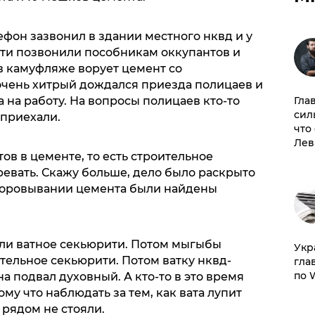
ефон зазвонил в здании местного нквд и у
ти позвонили пособникам оккупантов и
 в камуфляже ворует цемент со
 очень хитрый дождался приезда полицаев и
Гла
 на работу. На вопросы полицаев кто-то
сил
 приехали.
что
Лев
ов в цементе, то есть строительное
ревать. Скажу больше, дело было раскрыто
зворовывании цемента были найдены
али ватное секьюрити. Потом мыгыбы
​Ук
тельное секьюрити. Потом ватку нквд-
гла
по 
 подвал духовный. А кто-то в это время
му что наблюдать за тем, как вата лупит
 рядом не стояли.