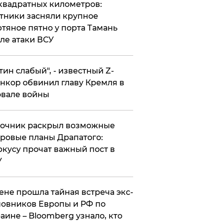
квадратных километров:
тники засняли крупное
тяное пятно у порта Тамань
ле атаки ВСУ
утин слабый", - известный Z-
нкор обвинил главу Кремля в
вале войны
точник раскрыл возможные
ровые планы Драпатого:
кусу прочат важный пост в
У
ене прошла тайная встреча экс-
овников Европы и РФ по
аине – Bloomberg узнало, кто