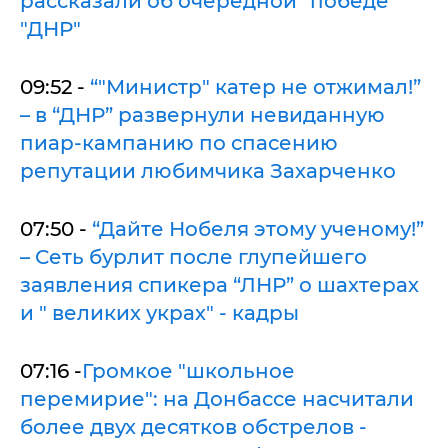
рассказали об очередной "победе"
"ДНР"
09:52 -
“"Министр" катер не отжимал!”
– в “ДНР” развернули невиданную
пиар-кампанию по спасению
репутации любимчика Захарченко
07:50 -
“Дайте Нобеля этому ученому!”
– Сеть бурлит после глупейшего
заявления спикера “ЛНР” о шахтерах
и " великих украх" - кадры
07:16 -
Громкое "школьное
перемирие": на Донбассе насчитали
более двух десятков обстрелов -