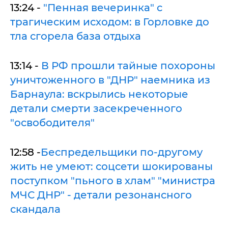
13:24 -
"Пенная вечеринка" с
трагическим исходом: в Горловке до
тла сгорела база отдыха
13:14 -
В РФ прошли тайные похороны
уничтоженного в "ДНР" наемника из
Барнаула: вскрылись некоторые
детали смерти засекреченного
"освободителя"
12:58 -
Беспредельщики по-другому
жить не умеют: соцсети шокированы
поступком "пьного в хлам" "министра
МЧС ДНР" - детали резонансного
скандала