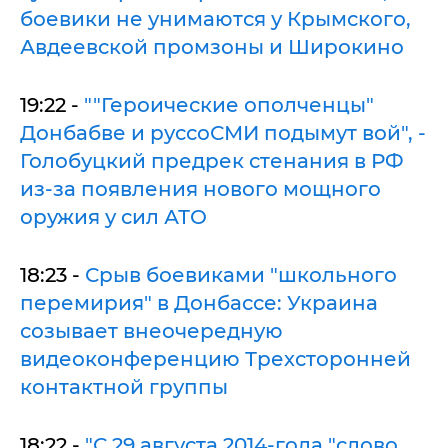
боевики не унимаются у Крымского,
Авдеевской промзоны и Широкино
19:22 -
""Героические ополченцы"
Донбабве и руссоСМИ подымут вой", -
Голобуцкий предрек стенания в РФ
из-за появления нового мощного
оружия у сил АТО
18:23 -
Срыв боевиками "школьного
перемирия" в Донбассе: Украина
созывает внеочередную
видеоконференцию Трехсторонней
контактной группы
18:22 -
"С 29 августа 2014-года "слово