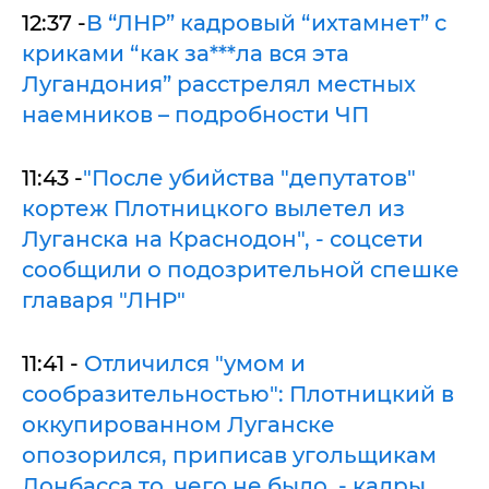
12:37 -
В “ЛНР” кадровый “ихтамнет” с
криками “как за***ла вся эта
Лугандония” расстрелял местных
наемников – подробности ЧП
11:43 -
"После убийства "депутатов"
кортеж Плотницкого вылетел из
Луганска на Краснодон", - соцсети
сообщили о подозрительной спешке
главаря "ЛНР"
11:41 -
Отличился "умом и
сообразительностью": Плотницкий в
оккупированном Луганске
опозорился, приписав угольщикам
Донбасса то, чего не было, - кадры