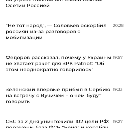
Осетии Россией
​"Не тот народ", — Соловьев оскорбил
20:28
россиян из-за разговоров о
мобилизации
Федоров рассказал, почему у Украины
19:57
не хватает ракет для ЗРК Patriot: "Об
этом неоднократно говорилось"
Зеленский впервые прибыл в Сербию
19:33
на встречу с Вучичем – о чем будут
говорить
СБС за 2 дня уничтожили 102 цели РФ:
19:27
поражены база ФСБ "Беня" и корабли