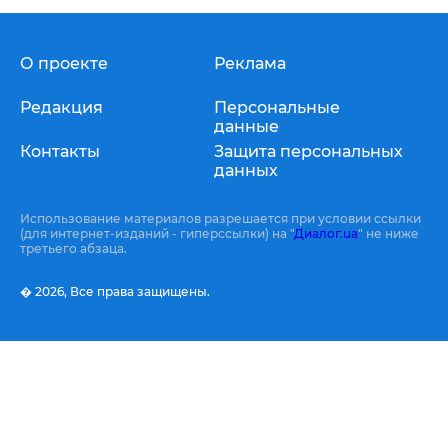
О проекте
Реклама
Редакция
Персональные
данные
Контакты
Защита персональных
данных
Использование материалов разрешается при условии ссылки
(для интернет-изданий - гиперссылки) на "
Диалог.ua
" не ниже
третьего абзаца.
� 2026,
Все права защищены.