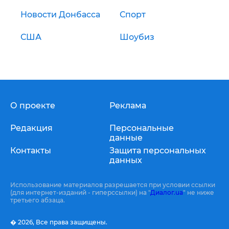
Новости Донбасса
Спорт
США
Шоубиз
О проекте
Реклама
Редакция
Персональные
данные
Контакты
Защита персональных
данных
Использование материалов разрешается при условии ссылки
(для интернет-изданий - гиперссылки) на "
Диалог.ua
" не ниже
третьего абзаца.
� 2026,
Все права защищены.