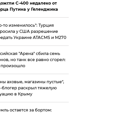
ожгли С-400 недалеко от
рца Путина у Геленджика
то-то изменилось": Турция
росила у США разрешение
едать Украине ATACMS и M270
ссийская "Арена" сбила семь
нов, но танк все равно сгорел:
 произошло
ены аховые, магазины пустые",
-блогер раскрыл тяжелую
уацию в Крыму
емль остается за бортом: