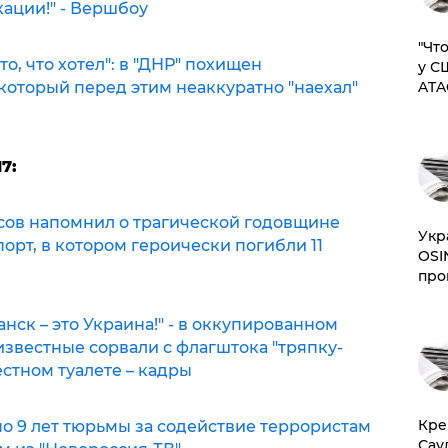
кации!" - Вершбоу
​"Ч
о, что хотел": в "ДНР" похищен
у С
который перед этим неаккуратно "наехал"
ATA
7:
тусов напомнил о трагической годовщине
​Ук
орт, в котором героически погибли 11
OSI
про
нск – это Украина!" - в оккупированном
звестные сорвали с флагштока "тряпку-
естном туалете – кадры
​Кр
о 9 лет тюрьмы за содействие террористам
Сау