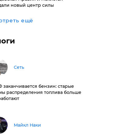
дали новый центр силы
отреть ещё
логи
Сеть
РФ заканчивается бензин: старые
мы распределения топлива больше
работают
Майкл Наки