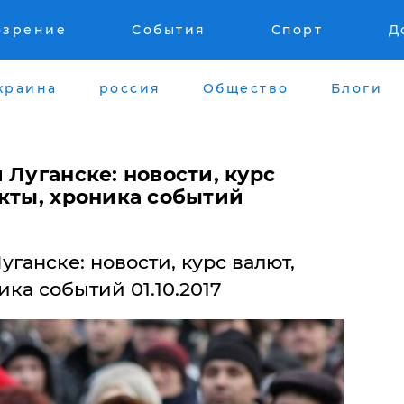
озрение
События
Спорт
Д
краина
россия
Общество
Блоги
 Луганске: новости, курс
укты, хроника событий
ганске: новости, курс валют,
ка событий 01.10.2017