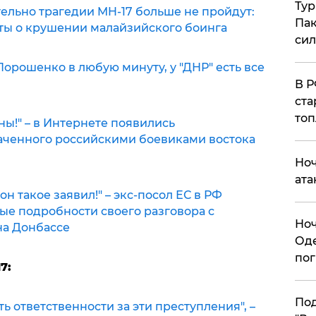
Тур
ельно трагедии MH-17 больше не пройдут:
Пак
ты о крушении малайзийского боинга
си
Порошенко в любую минуту, у "ДНР" есть все
​В 
ста
топ
ны!" – в Интернете появились
аченного российскими боевиками востока
​Но
ата
он такое заявил!" – экс-посол ЕС в РФ
ые подробности своего разговора с
​Но
на Донбассе
Оде
пог
7:
По
ь ответственности за эти преступления", –