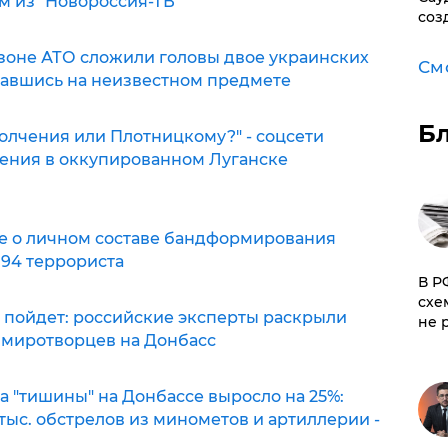
м из "Новороссия-ТВ"
соз
 зоне АТО сложили головы двое украинских
См
вавшись на неизвестном предмете
Б
олчения или Плотницкому?" - соцсети
ления в оккупированном Луганске
ые о личном составе бандформирования
194 террориста
​В 
схе
е пойдет: российские эксперты раскрыли
не 
 миротворцев на Донбасс
 "тишины" на Донбассе выросло на 25%:
тыс. обстрелов из минометов и артиллерии -