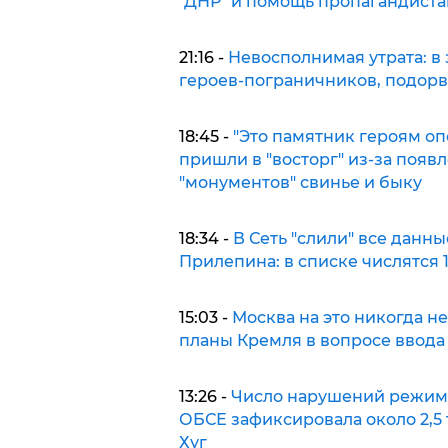
"ДНР" и помощь пропагандиста
21:16 -
Невосполнимая утрата: в
героев-пограничников, подор
18:45 -
"Это памятник героям оп
пришли в "восторг" из-за появ
"монументов" свинье и быку
18:34 -
В Сеть "слили" все данн
Прилепина: в списке числятся 
15:03 -
Москва на это никогда н
планы Кремля в вопросе ввода
13:26 -
Число нарушений режима
ОБСЕ зафиксировала около 2,5 
Хуг