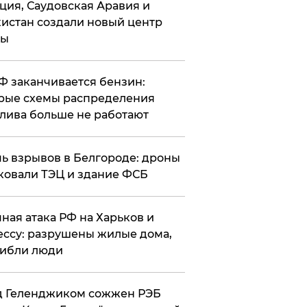
ция, Саудовская Аравия и
истан создали новый центр
лы
РФ заканчивается бензин:
рые схемы распределения
лива больше не работают
чь взрывов в Белгороде: дроны
ковали ТЭЦ и здание ФСБ
чная атака РФ на Харьков и
ссу: разрушены жилые дома,
ибли люди
д Геленджиком сожжен РЭБ