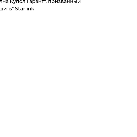
лна Купол Гарант", призванный
шить" Starlink