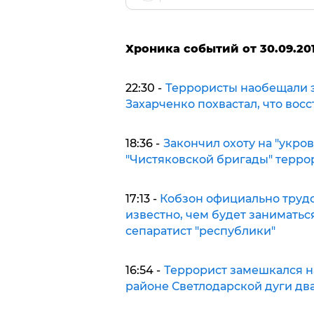
Хроника событий от 30.09.201
22:30 -
Террористы наобещали э
Захарченко похвастал, что вос
18:36 -
Закончил охоту на "укров
"Чистяковской бригады" терро
17:13 -
Кобзон официально трудоу
известно, чем будет занимать
сепаратист "республики"
16:54 -
Террорист замешкался н
районе Светлодарской дуги дв