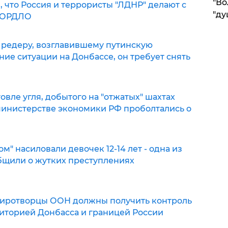
"Во
 что Россия и террористы "ЛДНР" делают с
"ду
 ОРДЛО
Шредеру, возглавившему путинскую
ние ситуации на Донбассе, он требует снять
овле угля, добытого на "отжатых" шахтах
министерстве экономики РФ проболтались о
м" насиловали девочек 12-14 лет - одна из
бщили о жутких преступлениях
миротворцы ООН должны получить контроль
иторией Донбасса и границей России