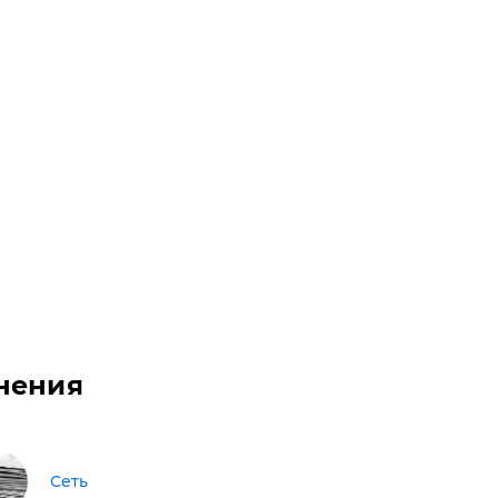
нения
Сеть