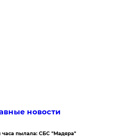
авные новости
 часа пылала: СБС "Мадяра"