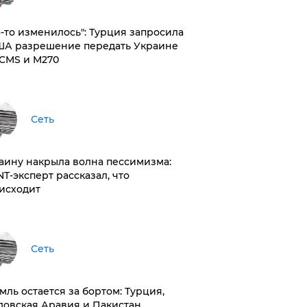
то-то изменилось": Турция запросила
ША разрешение передать Украине
CMS и M270
Сеть
раину накрыла волна пессимизма:
NT-эксперт рассказал, что
исходит
Сеть
емль остается за бортом: Турция,
довская Аравия и Пакистан