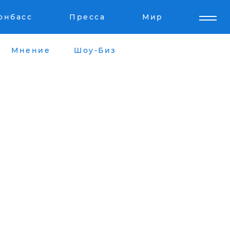
онбасс
Пресса
Мир
Мнение
Шоу-Биз