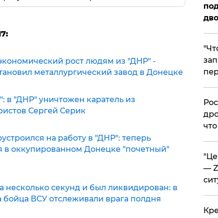
под
дво
7:
​"Ч
зап
кономический рост людям из "ДНР" -
пер
становил металлургический завод в Донецке
": в "ДНР" уничтожен каратель из
​Ро
ристов Сергей Серик
дро
что
строился на работу в "ДНР": теперь
ся в оккупированном Донецке "почетный"
​"Ц
— Z
сит
а несколько секунд и был ликвидирован: в
а бойца ВСУ отслеживали врага полдня
​Кр