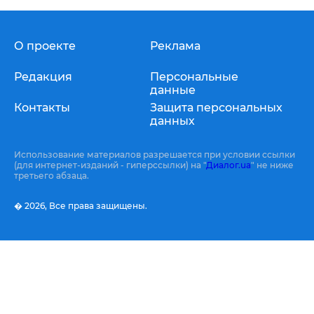
О проекте
Реклама
Редакция
Персональные
данные
Контакты
Защита персональных
данных
Использование материалов разрешается при условии ссылки
(для интернет-изданий - гиперссылки) на "
Диалог.ua
" не ниже
третьего абзаца.
� 2026,
Все права защищены.