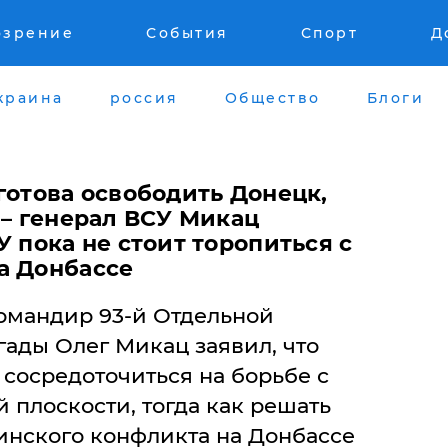
озрение
События
Спорт
Д
краина
россия
Общество
Блоги
готова освободить Донецк,
 – генерал ВСУ Микац
У пока не стоит торопиться с
а Донбассе
омандир 93-й Отдельной
ады Олег Микац заявил, что
сосредоточиться на борьбе с
 плоскости, тогда как решать
инского конфликта на Донбассе