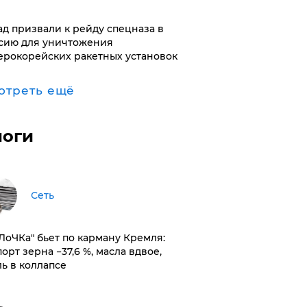
ад призвали к рейду спецназа в
сию для уничтожения
ерокорейских ракетных установок
отреть ещё
логи
Сеть
оЛоЧКа" бьет по карману Кремля:
орт зерна −37,6 %, масла вдвое,
ль в коллапсе