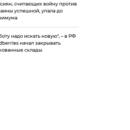
сиян, считающих войну против
аины успешной, упала до
нимума
боту надо искать новую", – в РФ
dberries начал закрывать
кованные склады