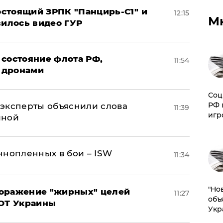
стоящий ЗРПК "Панцирь-С1" и
12:15
М
вилось видео ГУР
 состояние флота РФ,
11:54
 дронами
Соц
РФ 
– эксперты объяснили слова
11:39
игр
иной
ннопленных в бои – ISW
11:34
"Но
поражение "жирных" целей
11:27
объ
ВОТ Украины
Укр