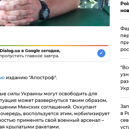
Poi
нов
Фед
пер
при
рос
Dialog.ua в Google сегодня,
✓
пропустить главное завтра.
​"В
узн
ью
изданию "Апостроф".
ра
Ук
ые силы Украины могут освободить для
итуация может развернуться таким образом,
Зап
рушении Минских соглашений. Оккупант
в Р
очередь, воспользуется этим, мобилизирует
ностью применять свой военный арсенал –
сев
вая крылатыми ракетами.
уст