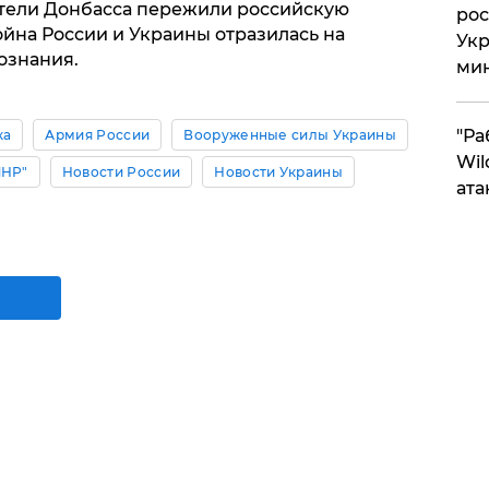
ители Донбасса пережили российскую
рос
йна России и Украины отразилась на
Укр
ознания.
ми
"Ра
ка
Армия России
Вооруженные силы Украины
Wil
ЛНР"
Новости России
Новости Украины
ата