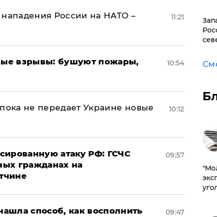
 нападения России на НАТО –
11:21
Зап
Рос
сев
ые взрывы: бушуют пожары,
10:54
См
Б
 пока не передает Украине новые
10:12
сированную атаку РФ: ГСЧС
09:57
ных гражданах на
​"М
тчине
эксп
уго
ашла способ, как восполнить
09:47