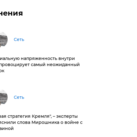
нения
Сеть
иальную напряженность внутри
провоцирует самый неожиданный
ок
Сеть
вая стратегия Кремля", – эксперты
яснили слова Мирошника о войне с
аиной