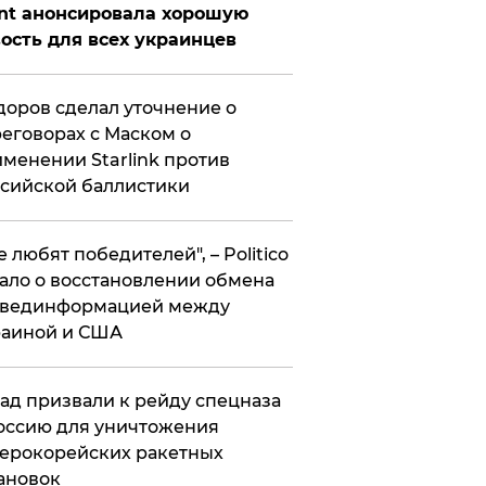
nt анонсировала хорошую
ость для всех украинцев
оров сделал уточнение о
еговорах с Маском о
менении Starlink против
сийской баллистики
се любят победителей", – Politico
ало о восстановлении обмена
звединформацией между
раиной и США
ад призвали к рейду спецназа
оссию для уничтожения
ерокорейских ракетных
ановок