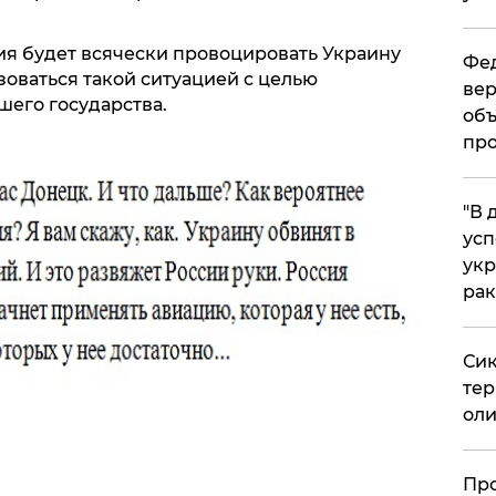
ия будет всячески провоцировать Украину
Фед
зоваться такой ситуацией с целью
вер
шего государства.
объ
про
​"В
усп
укр
рак
Сик
тер
оли
​Пр