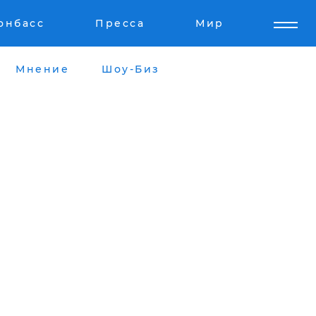
онбасс
Пресса
Мир
Мнение
Шоу-Биз