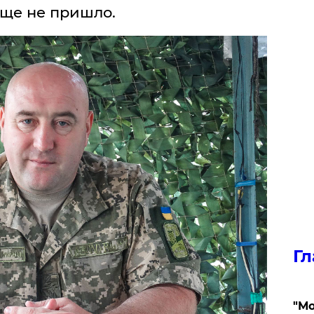
ще не пришло.
Гл
"Мо