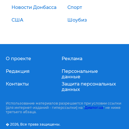
Новости Донбасса
Спорт
США
Шоубиз
О проекте
Реклама
Редакция
Персональные
данные
Контакты
Защита персональных
данных
Использование материалов разрешается при условии ссылки
(для интернет-изданий - гиперссылки) на "
Диалог.ua
" не ниже
третьего абзаца.
� 2026,
Все права защищены.