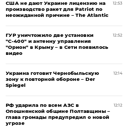
США не дают Украине лицензию на
12:53
производство ракет для Patriot по
неожиданной причине – The Atlantic
ГУР уничтожило две установки
12:52
"С‑400" и антенну управления
"Орион" в Крыму – в Сети появилось
видео
Украина готовит Чернобыльскую
12:14
зону к повторной обороне – Der
Spiegel
РФ ударила по всем АЗС в
12:12
Опошнянской общине Полтавщины –
глава громады предупредил о новой
угрозе