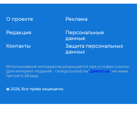
О проекте
Реклама
Редакция
Персональные
данные
Контакты
Защита персональных
данных
Использование материалов разрешается при условии ссылки
(для интернет-изданий - гиперссылки) на "
Диалог.ua
" не ниже
третьего абзаца.
� 2026,
Все права защищены.