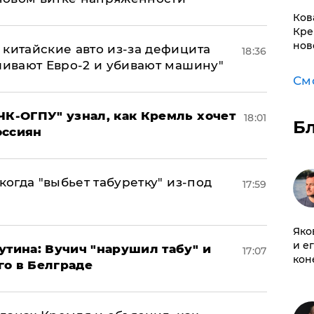
Ков
Кре
нов
китайские авто из-за дефицита
18:36
ливают Евро-2 и убивают машину"
См
ЧК-ОГПУ" узнал, как Кремль хочет
18:01
Б
оссиян
когда "выбьет табуретку" из-под
17:59
Яко
и е
утина: Вучич "нарушил табу" и
17:07
кон
го в Белграде