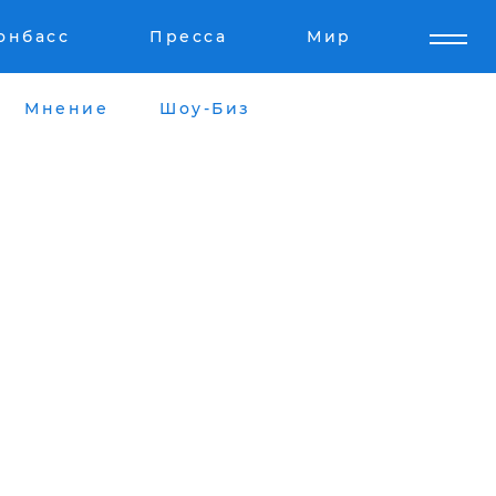
онбасс
Пресса
Мир
Мнение
Шоу-Биз