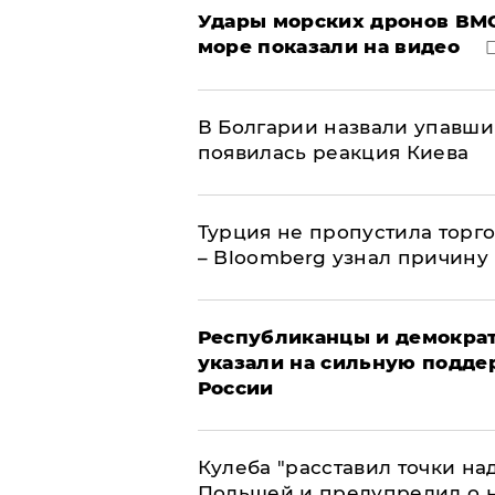
Удары морских дронов ВМС
море показали на видео
В Болгарии назвали упавши
появилась реакция Киева
Турция не пропустила торг
– Bloomberg узнал причину
Республиканцы и демократ
указали на сильную подде
России
Кулеба "расставил точки над
Польшей и предупредил о 