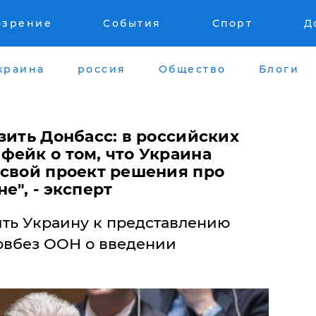
озрение
События
Спорт
Д
краина
россия
Общество
Блоги
зить Донбасс: в российских
фейк о том, что Украина
 свой проект решения про
е", - эксперт
ить Украину к представлению
овбез ООН о введении