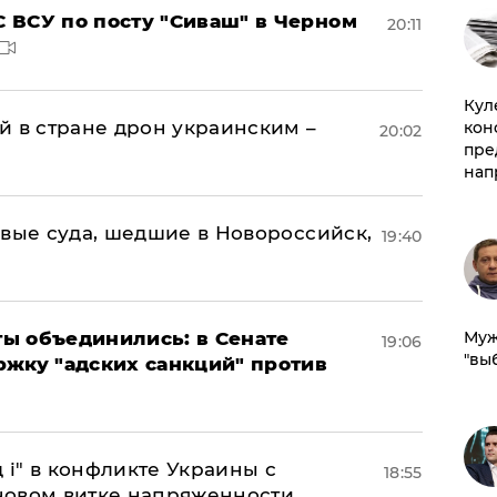
 ВСУ по посту "Сиваш" в Черном
20:11
Куле
й в стране дрон украинским –
кон
20:02
пре
нап
овые суда, шедшие в Новороссийск,
19:40
Муж
ы объединились: в Сенате
19:06
"вы
ржку "адских санкций" против
 і" в конфликте Украины с
18:55
новом витке напряженности