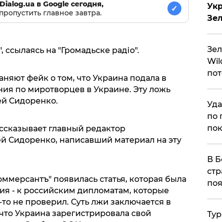
Dialog.ua в Google сегодня,
Укр
✓
пропустить главное завтра.
Зе
Зел
, ссылаясь на "Громадьске радіо".
Wil
пот
няют фейк о том, что Украина подала в
ия по миротворцев в Украине. Эту ложь
ей Сидоренко.
Уда
по 
пок
ссказывает главный редактор
й Сидоренко, написавший материал на эту
В Б
стр
оммерсантъ" появилась статья, которая была
поя
ия - к российским дипломатам, которые
-то не проверил. Суть лжи заключается в
 что Украина зарегистрировала свой
Тур