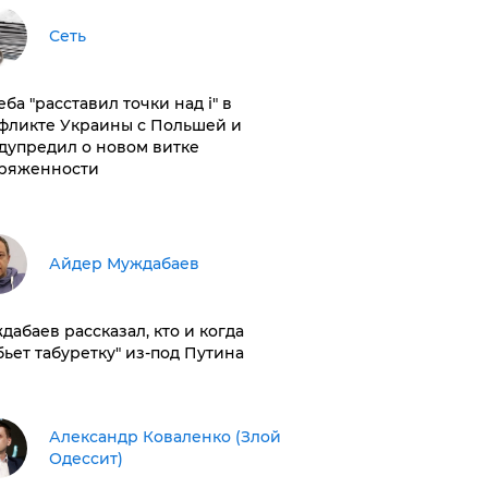
Сеть
ба "расставил точки над і" в
фликте Украины с Польшей и
дупредил о новом витке
ряженности
Айдер Муждабаев
дабаев рассказал, кто и когда
бьет табуретку" из-под Путина
Александр Коваленко (Злой
Одессит)