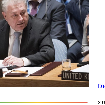
Гл
У П