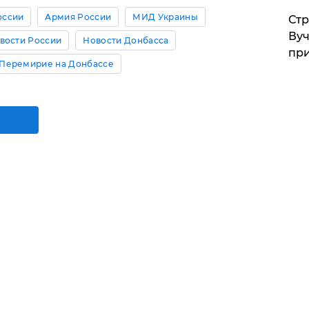
оссии
Армия России
МИД Украины
Стр
Вуч
вости России
Новости Донбасса
при
Перемирие на Донбассе