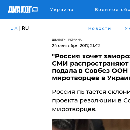
Украина
Военное об
| RU
UA
Новости
У
ДИАЛОГ
УКРАИНА
24 сентября 2017, 21:42
"Россия хочет заморо
СМИ распространяют 
подала в Совбез ООН
миротворцев в Украин
Россия пытается склон
проекта резолюции в С
миротворцев.