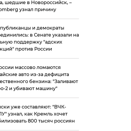
а, шедшие в Новороссийск, –
omberg узнал причину
публиканцы и демократы
единились: в Сенате указали на
ьную поддержку "адских
кций" против России
оссии массово ломаются
айские авто из-за дефицита
ественного бензина: "Заливают
о-2 и убивают машину"
ски уже составляют: "ВЧК-
У" узнал, как Кремль хочет
илизовать 800 тысяч россиян