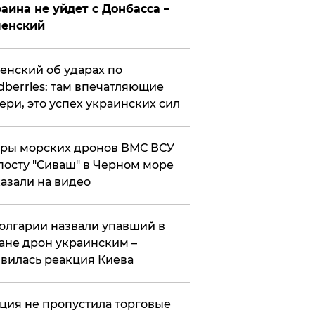
аина не уйдет с Донбасса –
ленский
енский об ударах по
dberries: там впечатляющие
ери, это успех украинских сил
ры морских дронов ВМС ВСУ
посту "Сиваш" в Черном море
азали на видео
олгарии назвали упавший в
ане дрон украинским –
вилась реакция Киева
ция не пропустила торговые