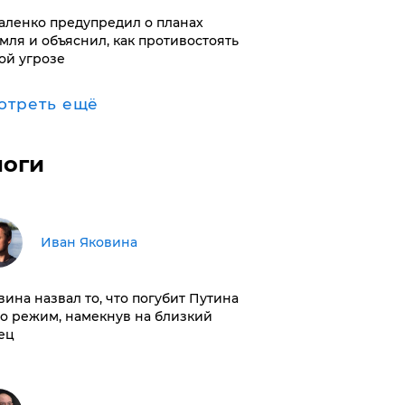
аленко предупредил о планах
мля и объяснил, как противостоять
ой угрозе
отреть ещё
логи
Иван Яковина
вина назвал то, что погубит Путина
го режим, намекнув на близкий
ец