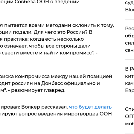
люции Совбеза ООН о введении
суд
Blo
ия пытается всеми методами склонить к тому,
Рес
ции подали. Для чего это России? В
объ
 практика: когда есть несколько
сил
о означает, чтобы все стороны дали
сан
 свести вместе и найти компромисс", -
В Р
кит
поиска компромисса между нашей позицией
кач
одит россиян на Донбасс официально и
", - резюмирует главред.
Евр
ировал: Волкер рассказал,
что будет делать
Спи
гулируют вопрос введения миротворцев ООН
ОГП
моб