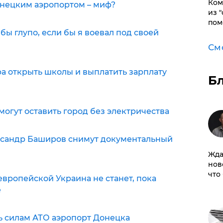
Ком
нецким аэропортом – миф?
из 
пом
ы глупо, если бы я воевал под своей
См
а открыть школы и выплатить зарплату
Б
огут оставить город без электричества
ксандр Баширов снимут документальный
Жда
нов
что
европейской Украина не станет, пока
е
ь силам АТО аэропорт Донецка