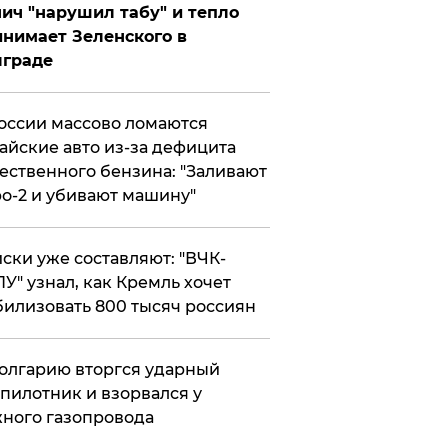
ич "нарушил табу" и тепло
нимает Зеленского в
лграде
оссии массово ломаются
айские авто из-за дефицита
ественного бензина: "Заливают
о-2 и убивают машину"
ски уже составляют: "ВЧК-
У" узнал, как Кремль хочет
илизовать 800 тысяч россиян
олгарию вторгся ударный
пилотник и взорвался у
ного газопровода