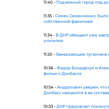
11:40 -
Подземный город под до
11:35 -
Семен Семенченко: Было б
собственной фамилией
11:34 -
В ДНР обещают уже завтр
учителям
11:20 -
Замерзающие луганчане м
10:56 -
Федор Бондарчук и Але
фильм о Донбассе
10:54 -
Андрухович уверен, что 
Донбасс находится в ее состав
10:53 -
ДНР предлагает покинут