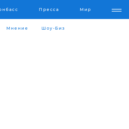
онбасс
Пресса
Мир
Мнение
Шоу-Биз