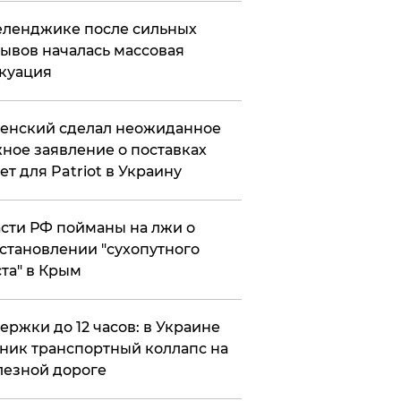
еленджике после сильных
ывов началась массовая
куация
енский сделал неожиданное
ное заявление о поставках
ет для Patriot в Украину
сти РФ пойманы на лжи о
становлении "сухопутного
та" в Крым
ержки до 12 часов: в Украине
ник транспортный коллапс на
езной дороге