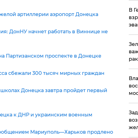
В Г
желой артиллерии аэропорт Донецка
взр
эва
ия: ДонНУ начнет работать в Виннице не
Зел
важ
на Партизанском проспекте в Донецке
рак
сса сбежали 300 тысяч мирных граждан
Вла
вос
 школах Донецка завтра пройдет первый
мос
Зад
ецка к ДНР и украинским военным
воз
жел
сообщением Мариуполь—Харьков продлено