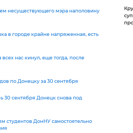
Кр
ем несуществующего мэра наполовину
суп
и
про
ка в городе крайне напряженная, есть
а всех нас кинул, еще тогда, после
дов по Донецку за 30 сентября
нь 30 сентября Донецк снова под
ям студентов ДонНУ самостоятельно
ния