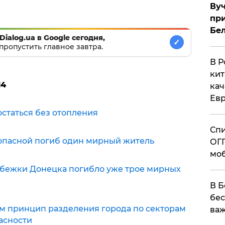
Вуч
при
Бе
Dialog.ua в Google сегодня,
✓
пропустить главное завтра.
В Р
кит
14
кач
Евр
статься без отопления
Спи
Попасной погиб один мирный житель
ОГП
моб
бежки Донецка погибло уже трое мирных
В Б
бес
м принцип разделения города по секторам
важ
асности