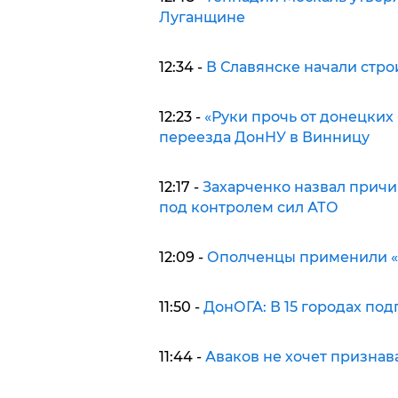
Луганщине
12:34 -
В Славянске начали стро
12:23 -
«Руки прочь от донецких
переезда ДонНУ в Винницу
12:17 -
Захарченко назвал причи
под контролем сил АТО
12:09 -
Ополченцы применили «Р
11:50 -
ДонОГА: В 15 городах подг
11:44 -
Аваков не хочет призна