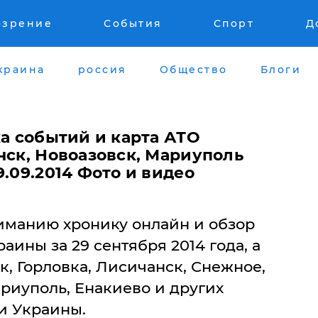
озрение
События
Спорт
Д
краина
россия
Общество
Блоги
ка событий и карта АТО
нск, Новоазовск, Мариуполь
9.09.2014 Фото и видео
манию хронику онлайн и обзор
аины за 29 сентября 2014 года, а
к, Горловка, Лисичанск, Снежное,
риуполь, Енакиево и других
и Украины.