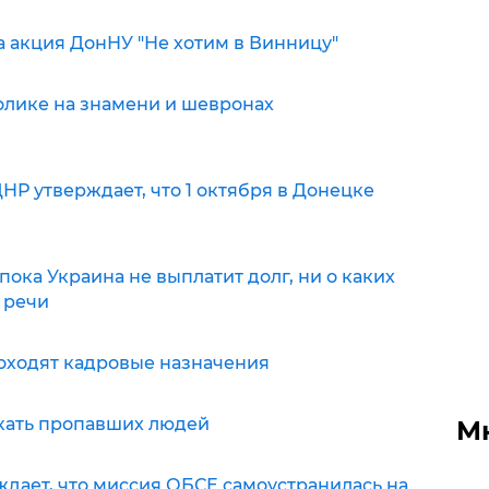
а акция ДонНУ "Не хотим в Винницу"
олике на знамени и шевронах
НР утверждает, что 1 октября в Донецке
ока Украина не выплатит долг, ни о каких
 речи
оходят кадровые назначения
скать пропавших людей
М
дает, что миссия ОБСЕ самоустранилась на