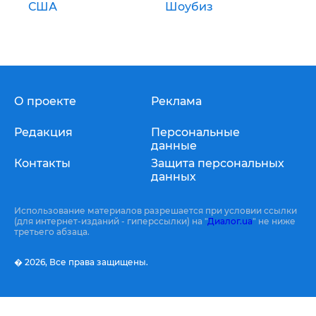
США
Шоубиз
О проекте
Реклама
Редакция
Персональные
данные
Контакты
Защита персональных
данных
Использование материалов разрешается при условии ссылки
(для интернет-изданий - гиперссылки) на "
Диалог.ua
" не ниже
третьего абзаца.
� 2026,
Все права защищены.