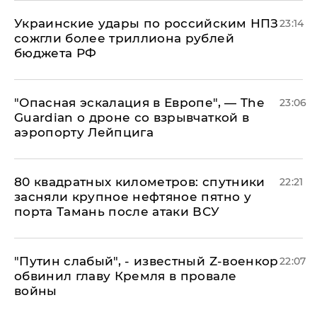
Украинские удары по российским НПЗ
23:14
сожгли более триллиона рублей
бюджета РФ
"Опасная эскалация в Европе", — The
23:06
Guardian о дроне со взрывчаткой в
аэропорту Лейпцига
80 квадратных километров: спутники
22:21
засняли крупное нефтяное пятно у
порта Тамань после атаки ВСУ
​"Путин слабый", - известный Z-военкор
22:07
обвинил главу Кремля в провале
войны