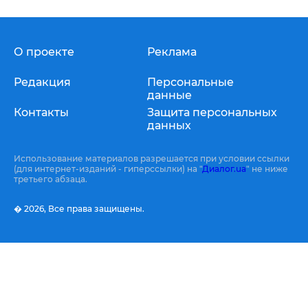
О проекте
Реклама
Редакция
Персональные
данные
Контакты
Защита персональных
данных
Использование материалов разрешается при условии ссылки
(для интернет-изданий - гиперссылки) на "
Диалог.ua
" не ниже
третьего абзаца.
� 2026,
Все права защищены.