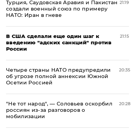
Турция, Саудовская Аравия и Пакистан
21:19
создали военный союз по примеру
НАТО: Иран в гневе
В США сделали еще один шаг к
21:15
введению "адских санкций" против
России
Четыре страны НАТО предупредили
20:35
об угрозе полной аннексии Южной
Осетии Россией
​"Не тот народ", — Соловьев оскорбил
20:28
россиян из-за разговоров о
мобилизации