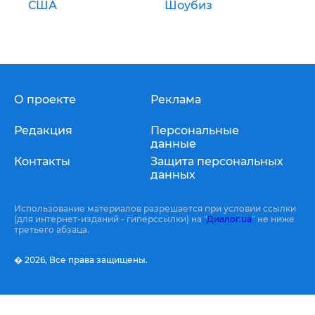
США
Шоубиз
О проекте
Реклама
Редакция
Персональные
данные
Контакты
Защита персональных
данных
Использование материалов разрешается при условии ссылки
(для интернет-изданий - гиперссылки) на "
Диалог.ua
" не ниже
третьего абзаца.
� 2026,
Все права защищены.