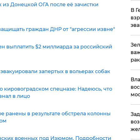
 из Донецкой ОГА после её зачистки
В Г
взр
эва
в защищать граждан ДНР от "агрессии извне"
Зел
жен выплатить $2 миллиарда за российский
важ
рак
а эвакуировали запертых в вольерах собак
Вла
вос
" о кировоградском спецназе: Надеюсь, что
мос
знал в лицо
рое ранены в результате обстрела колонны
Зад
мом
воз
жел
аинских военных под Изюмом. Подробности