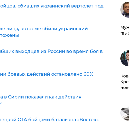
 бойцов, сбивших украинский вертолет под
Муж
ые лица, которые сбили украинский
"вы
чтожены
гибших выходцев из России во время боя в
лации боевых действий остановлено 60%
Ков
Кре
нов
та в Сирии показали как действия
Р
онецкой ОГА бойцами батальона «Восток»