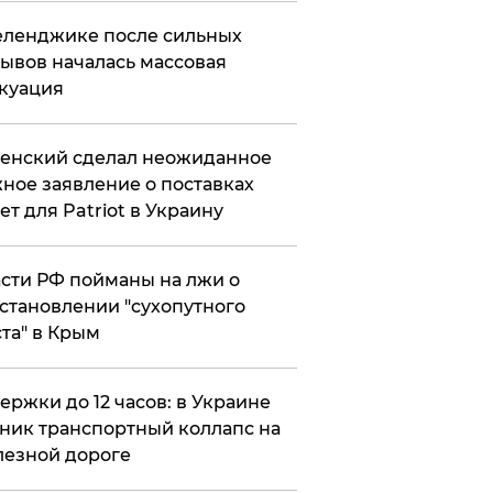
еленджике после сильных
ывов началась массовая
куация
енский сделал неожиданное
ное заявление о поставках
ет для Patriot в Украину
сти РФ пойманы на лжи о
становлении "сухопутного
та" в Крым
ержки до 12 часов: в Украине
ник транспортный коллапс на
езной дороге