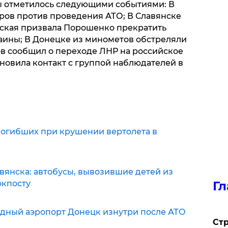
ы отметилось следующими событиями: В
ов против проведения АТО; В Славянске
вская призвала Порошенко прекратить
аины; В Донецке из минометов обстреляли
ов сообщил о переходе ЛНР на российское
новила контакт с группой наблюдателей в
 погибших при крушении вертолета в
авянска: автобусы, вывозившие детей из
окпосту
Гл
родный аэропорт Донецк изнутри после АТО
Стр