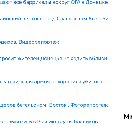
чищают все баррикады вокруг ОГА в Донецке
краинский вертолет под Славянском был сбит
родеров. Видеорепортаж
 просит жителей Донецка не ходить вблизи
ске украинская армия похоронила убитого
родеров батальоном "Восток". Фоторепортаж
М
нают вывозить в Россию трупы боевиков