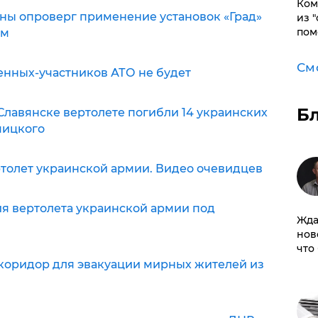
Ком
ины опроверг применение установок «Град»
из 
пом
ом
См
оенных-участников АТО не будет
Б
 Славянске вертолете погибли 14 украинских
чицкого
ертолет украинской армии. Видео очевидцев
ия вертолета украинской армии под
Жда
нов
что
ть коридор для эвакуации мирных жителей из