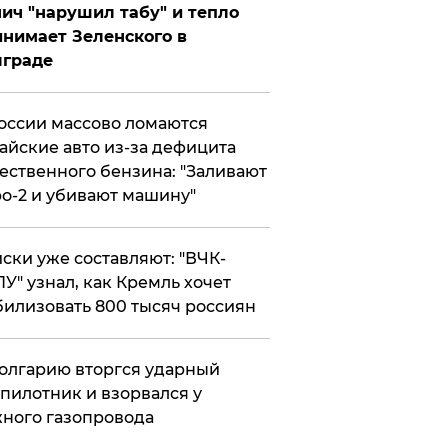
ич "нарушил табу" и тепло
нимает Зеленского в
лграде
оссии массово ломаются
айские авто из-за дефицита
ественного бензина: "Заливают
о-2 и убивают машину"
ски уже составляют: "ВЧК-
У" узнал, как Кремль хочет
илизовать 800 тысяч россиян
олгарию вторгся ударный
пилотник и взорвался у
ного газопровода