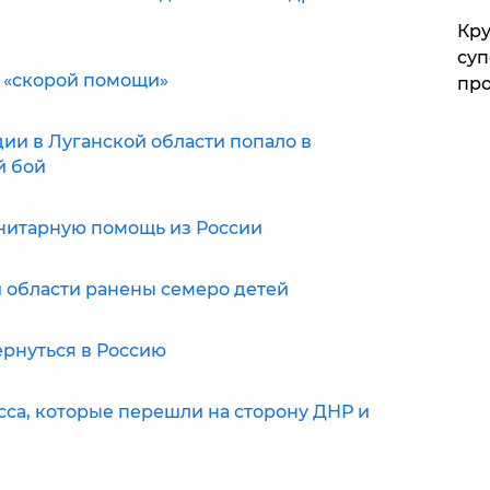
Кр
суп
ту «скорой помощи»
про
дии в Луганской области попало в
й бой
манитарную помощь из России
ой области ранены семеро детей
ернуться в Россию
сса, которые перешли на сторону ДНР и