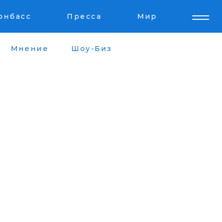
онбасс
Пресса
Мир
Мнение
Шоу-Биз