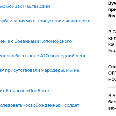
Вуч
нных бойцах Нацгвардии
при
Бе
 публикациями о присутствии чеченцев в
В Р
кит
ией, а с боевиками Коломойского
кач
Евр
генерал был в зоне АТО последний день
Спи
ДНР присутствовали мародеры, мы не
ОГП
моб
ит батальон «Донбасс»
В Б
бес
преследовать «освобожденных» солдат
важ