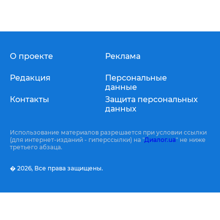
О проекте
Реклама
Редакция
Персональные
данные
Контакты
Защита персональных
данных
Использование материалов разрешается при условии ссылки
(для интернет-изданий - гиперссылки) на "
Диалог.ua
" не ниже
третьего абзаца.
� 2026,
Все права защищены.