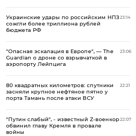
Украинские удары по российским НПЗ
23:14
сожгли более триллиона рублей
бюджета РФ
"Опасная эскалация в Европе", — The
23:06
Guardian о дроне со взрывчаткой в
аэропорту Лейпцига
80 квадратных километров: спутники
22:21
засняли крупное нефтяное пятно у
порта Тамань после атаки ВСУ
​"Путин слабый", - известный Z-военкор
22:07
обвинил главу Кремля в провале
войны