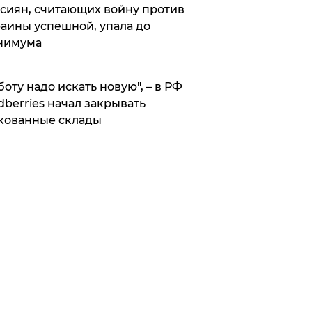
сиян, считающих войну против
аины успешной, упала до
нимума
боту надо искать новую", – в РФ
dberries начал закрывать
кованные склады