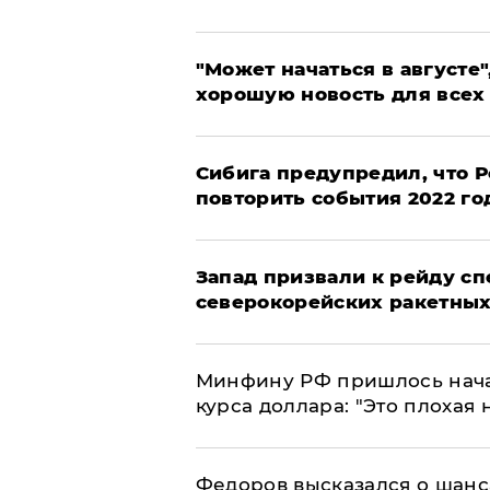
"Может начаться в августе",
хорошую новость для всех
Сибига предупредил, что Р
повторить события 2022 го
Запад призвали к рейду с
северокорейских ракетных
Минфину РФ пришлось начат
курса доллара: "Это плохая 
Федоров высказался о шанс