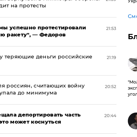
Укр
дит на протесты
См
я мы успешно протестировали
21:53
ю ракету", — Федоров
Б
му теряющие деньги российские
21:19
а
​"М
оля россиян, считающих войну
20:52
эксп
 упала до минимума
уго
щала депортировать часть
20:44
это может коснуться