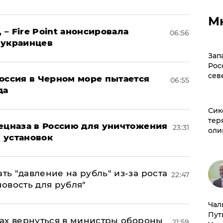
М
 – Fire Point анонсировала
06:56
 украинцев
Зап
Рос
сев
оссия в Черном море пытается
06:55
да
Сик
тер
пецназа в Россию для уничтожения
23:31
оли
 установок
ь "давление на рубль" из-за роста
22:47
новость для рубля"
Чал
Пут
ах вернуться в министры обороны
21:59