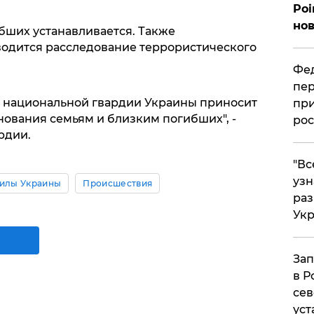
Poi
нов
бших устанавливается. Также
одится расследование террористического
Фед
пер
 национальной гвардии Украины приносит
при
нования семьям и близким погибших", -
рос
рдии.
​"В
узн
илы Украины
Происшествия
ра
Ук
Зап
в Р
сев
уст