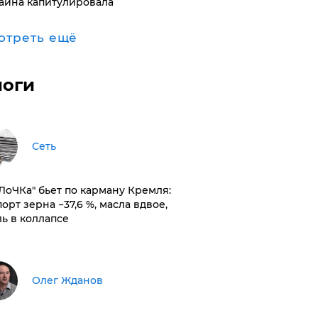
аина капитулировала
отреть ещё
логи
Сеть
оЛоЧКа" бьет по карману Кремля:
орт зерна −37,6 %, масла вдвое,
ль в коллапсе
Олег Жданов