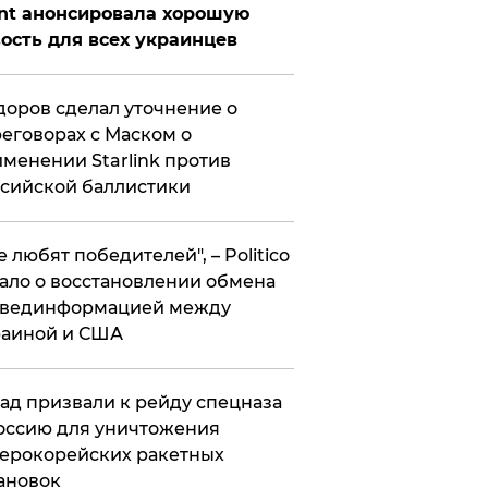
nt анонсировала хорошую
ость для всех украинцев
оров сделал уточнение о
еговорах с Маском о
менении Starlink против
сийской баллистики
се любят победителей", – Politico
ало о восстановлении обмена
звединформацией между
раиной и США
ад призвали к рейду спецназа
оссию для уничтожения
ерокорейских ракетных
ановок