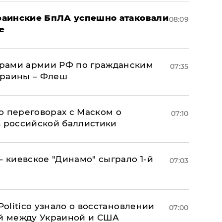
краинские БпЛА успешно атаковали
08:09
е
рами армии РФ по гражданским
07:35
краины – Флеш
о переговорах с Маском о
07:10
в российской баллистики
– киевское "Динамо" сыграло 1-й
07:03
 Politico узнало о восстановлении
07:00
й между Украиной и США