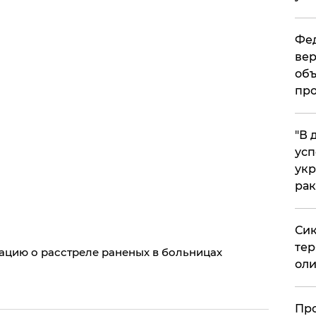
Фед
вер
объ
про
​"В
усп
укр
рак
Сик
тер
ацию о расстреле раненых в больницах
оли
​Пр