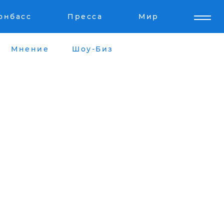
онбасс
Пресса
Мир
Мнение
Шоу-Биз