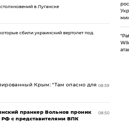
рос
 столкновений в Луганске
Укр
ми
которые сбили украинский вертолет под
"Ра
Wil
ата
упированный Крым: "Там опасно для
08:59
аинский пранкер Вольнов проник
08:50
 РФ с представителями ВПК