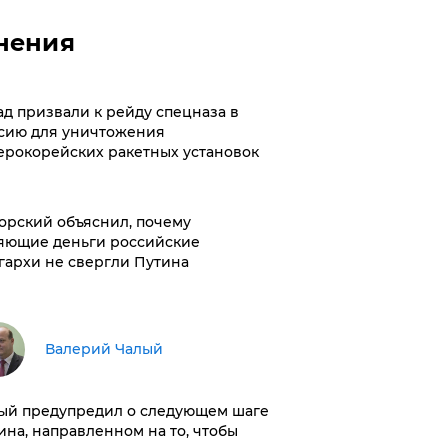
нения
ад призвали к рейду спецназа в
сию для уничтожения
ерокорейских ракетных установок
орский объяснил, почему
яющие деньги российские
гархи не свергли Путина
Валерий Чалый
ый предупредил о следующем шаге
ина, направленном на то, чтобы