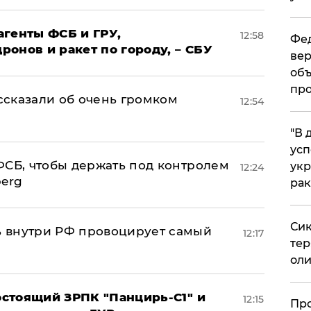
агенты ФСБ и ГРУ,
12:58
Фед
онов и ракет по городу, – СБУ
вер
объ
про
сказали об очень громком
12:54
​"В
усп
ФСБ, чтобы держать под контролем
укр
12:24
berg
рак
Сик
 внутри РФ провоцирует самый
12:17
тер
оли
стоящий ЗРПК "Панцирь-С1" и
12:15
​Пр