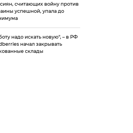
сиян, считающих войну против
аины успешной, упала до
нимума
боту надо искать новую", – в РФ
dberries начал закрывать
кованные склады