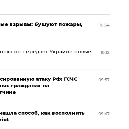
ые взрывы: бушуют пожары,
10:54
 пока не передает Украине новые
10:12
сированную атаку РФ: ГСЧС
09:57
ных гражданах на
тчине
ашла способ, как восполнить
09:47
riot