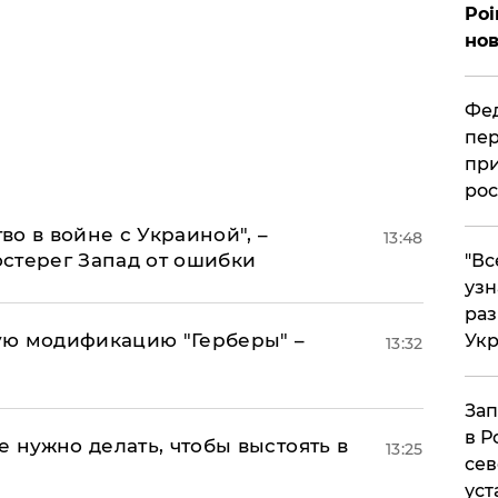
Poi
нов
Фед
пер
при
рос
о в войне с Украиной", –
13:48
стерег Запад от ошибки
​"В
узн
ра
ую модификацию "Герберы" –
Ук
13:32
Зап
в Р
е нужно делать, чтобы выстоять в
13:25
сев
уст