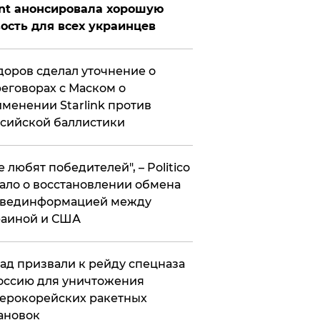
nt анонсировала хорошую
ость для всех украинцев
оров сделал уточнение о
еговорах с Маском о
менении Starlink против
сийской баллистики
се любят победителей", – Politico
ало о восстановлении обмена
звединформацией между
раиной и США
ад призвали к рейду спецназа
оссию для уничтожения
ерокорейских ракетных
ановок