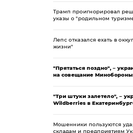
Трамп проигнорировал реш
указы о "родильном туризм
Лепс отказался ехать в окк
жизни"
"Прятаться поздно", – укр
на совещание Минобороны
"Три штуки залетело", – у
Wildberries в Екатеринбург
Мошенники пользуются уда
складам и предприятиям У