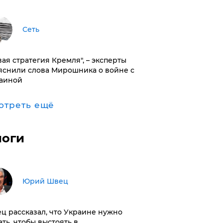
Сеть
вая стратегия Кремля", – эксперты
яснили слова Мирошника о войне с
аиной
отреть ещё
логи
Юрий Швец
ц рассказал, что Украине нужно
ать, чтобы выстоять в