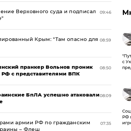
М
ение Верховного суда и подписал
09:46
е"
упированный Крым: "Там опасно для
08:59
"Пу
с У
аинский пранкер Вольнов проник
пре
08:50
 РФ с представителями ВПК
краинские БпЛА успешно атаковали
08:09
е
Соц
РФ 
рами армии РФ по гражданским
игр
07:35
краины – Флеш