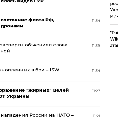
вилось видео ГУР
рос
Укр
ми
 состояние флота РФ,
11:54
 дронами
"Ра
Wil
– эксперты объяснили слова
ата
11:39
иной
ннопленных в бои – ISW
11:34
поражение "жирных" целей
11:27
ВОТ Украины
 нападения России на НАТО –
11:21