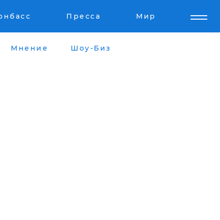
онбасс
Пресса
Мир
Мнение
Шоу-Биз