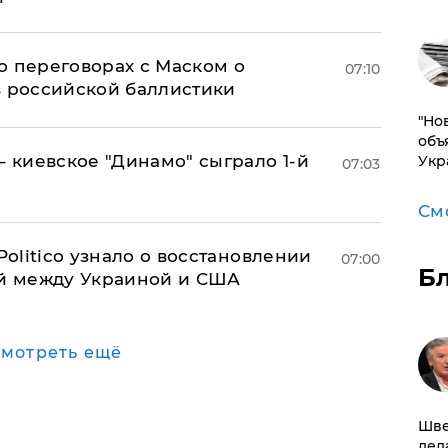
о переговорах с Маском о
07:10
в российской баллистики
"Но
объ
– киевское "Динамо" сыграло 1-й
Укр
07:03
См
 Politico узнало о восстановлении
07:00
Б
й между Украиной и США
мотреть ещё
Шве
дел