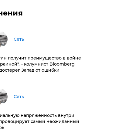
нения
Сеть
тин получит преимущество в войне
краиной", – колумнист Bloomberg
достерег Запад от ошибки
Сеть
иальную напряженность внутри
провоцирует самый неожиданный
ок