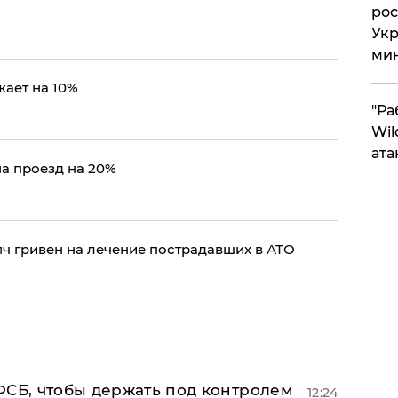
рос
Укр
ми
жает на 10%
"Ра
Wil
ата
на проезд на 20%
яч гривен на лечение пострадавших в АТО
ФСБ, чтобы держать под контролем
12:24