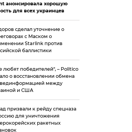
nt анонсировала хорошую
ость для всех украинцев
оров сделал уточнение о
еговорах с Маском о
менении Starlink против
сийской баллистики
се любят победителей", – Politico
ало о восстановлении обмена
звединформацией между
раиной и США
ад призвали к рейду спецназа
оссию для уничтожения
ерокорейских ракетных
ановок