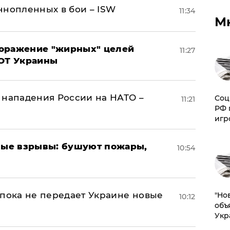
ннопленных в бои – ISW
11:34
М
поражение "жирных" целей
11:27
ВОТ Украины
 нападения России на НАТО –
Соц
11:21
РФ 
игр
ые взрывы: бушуют пожары,
10:54
 пока не передает Украине новые
"Но
10:12
объ
Укр