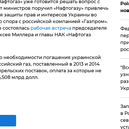
Нафтогаз» уже готовится решать вопрос с
Poi
ет министров поручил «Нафтогазу» привлечь
нов
я защиты прав и интересов Украины во
о спора с российской компанией «Газпром».
 состоялась
рабочая встреча
председателя
Фед
сея Миллера и главы НАК «Нафтогаз
пер
при
рос
о необходимости погашения украинской
сийский газ, поставленный в 2013 и 2014
​"В
прельских поставок, оплата за которые не
узн
,508 млрд долл.
ра
Ук
Зап
в Р
сев
уст