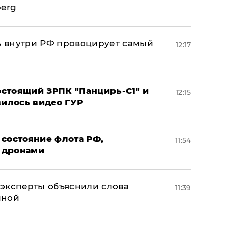
berg
 внутри РФ провоцирует самый
12:17
стоящий ЗРПК "Панцирь-С1" и
12:15
вилось видео ГУР
 состояние флота РФ,
11:54
 дронами
– эксперты объяснили слова
11:39
иной