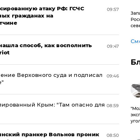
сированную атаку РФ: ГСЧС
09:57
Зап
ных гражданах на
Рос
тчине
сев
См
ашла способ, как восполнить
09:47
riot
Б
ение Верховного суда и подписал
09:46
е"
упированный Крым: "Там опасно для
08:59
​"М
эксп
уго
аинский пранкер Вольнов проник
08:50