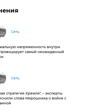
нения
Сеть
иальную напряженность внутри
провоцирует самый неожиданный
ок
Сеть
вая стратегия Кремля", – эксперты
яснили слова Мирошника о войне с
аиной