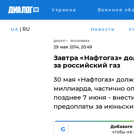
Украина
Военное об
| RU
UA
Новости
У
ДИАЛОГ
ЭКОНОМИКА
29 мая 2014, 20:49
​Завтра «Нафтогаз» д
за российский газ
30 мая «Нафтогаз» долж
миллиарда, частично оп
позднее 7 июня - внест
предоплаты за июньски
Добавьте 
G
чтобы не 