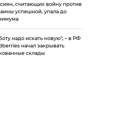
сиян, считающих войну против
аины успешной, упала до
нимума
боту надо искать новую", – в РФ
dberries начал закрывать
кованные склады