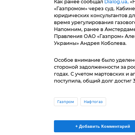
Как ранее сообщал
Dialog.ua,
«
«Газпромом» через суд. Кабин
юридических консультантов дл
время урегулирования газовог
Напомним, ранее в Амстердаме
Правления ОАО «Газпром» Алек
Украины» Андрея Коболева.
Особое внимание было уделен
стороной задолженности за рос
годах. С учетом мартовских и а
поступила, общий долг достиг 3
Газпром
Нафтогаз
+ Добавить Комментарий