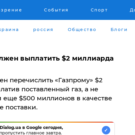
озрение
События
Спорт
Д
краина
россия
Общество
Блоги
олжен выплатить $2 миллиарда
ен перечислить «Газпрому» $2
латив поставленный газ, а не
и еще $500 миллионов в качестве
е поставки.
Dialog.ua в Google сегодня,
✓
пропустить главное завтра.