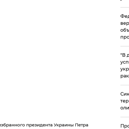
Фед
вер
объ
про
​"В
усп
укр
рак
Сик
тер
оли
избранного президента Украины Петра
​Пр