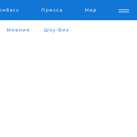
онбасс
Пресса
Мир
Мнение
Шоу-Биз