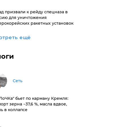
ад призвали к рейду спецназа в
сию для уничтожения
ерокорейских ракетных установок
отреть ещё
логи
Сеть
оЛоЧКа" бьет по карману Кремля:
орт зерна −37,6 %, масла вдвое,
ль в коллапсе