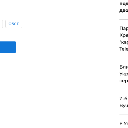
под
дво
ОБСЕ
Пар
Кре
"ка
Tel
Бли
Укр
сер
Z-б
Вуч
У У