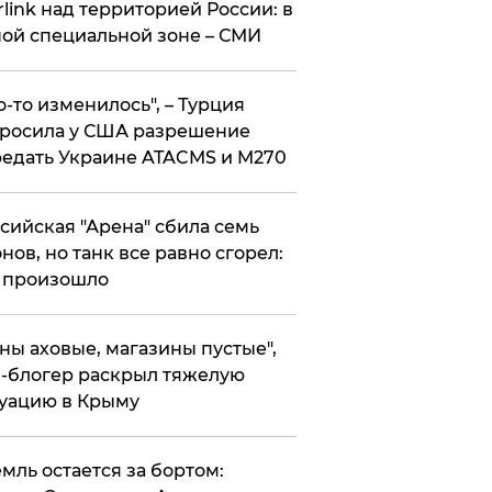
rlink над территорией России: в
ой специальной зоне – СМИ
то-то изменилось", – Турция
росила у США разрешение
едать Украине ATACMS и M270
ссийская "Арена" сбила семь
нов, но танк все равно сгорел:
 произошло
ены аховые, магазины пустые",
-блогер раскрыл тяжелую
уацию в Крыму
емль остается за бортом: