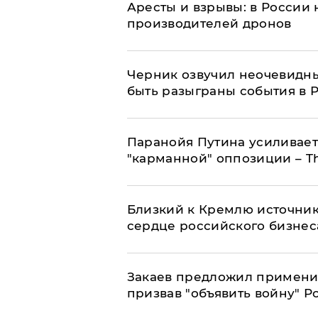
Аресты и взрывы: в России 
производителей дронов
Черник озвучил неочевидны
быть разыграны события в 
Паранойя Путина усиливает
"карманной" оппозиции – Th
Близкий к Кремлю источник
сердце российского бизнес
Закаев предложил применит
призвав "объявить войну" Р