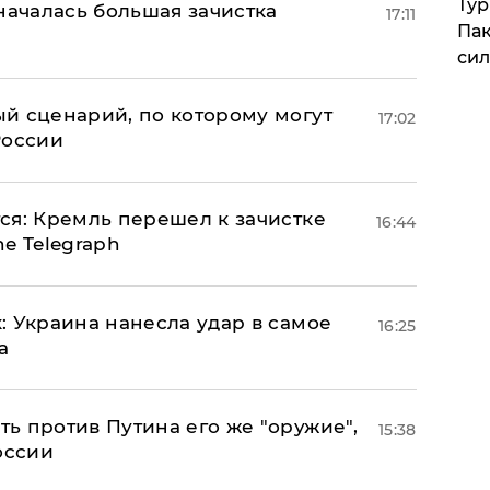
Тур
началась большая зачистка
17:11
Пак
си
й сценарий, по которому могут
17:02
России
ся: Кремль перешел к зачистке
16:44
e Telegraph
: Украина нанесла удар в самое
16:25
а
ь против Путина его же "оружие",
15:38
оссии