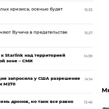
лых кризиса, осенью будет
15:33
няют Вучича в предательстве
15:27
к Starlink над территорией
14:39
ой зоне – СМИ
урция запросила у США разрешение
14:14
и M270
М
семь дронов, но танк все равно
13:46