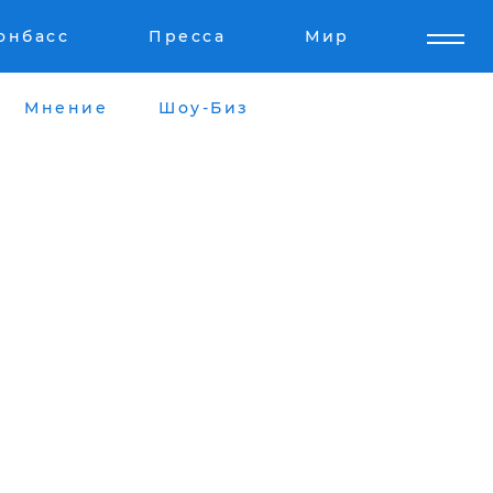
онбасс
Пресса
Мир
Мнение
Шоу-Биз