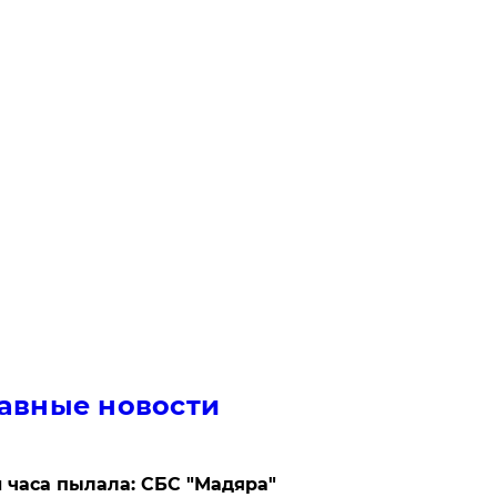
авные новости
 часа пылала: СБС "Мадяра"