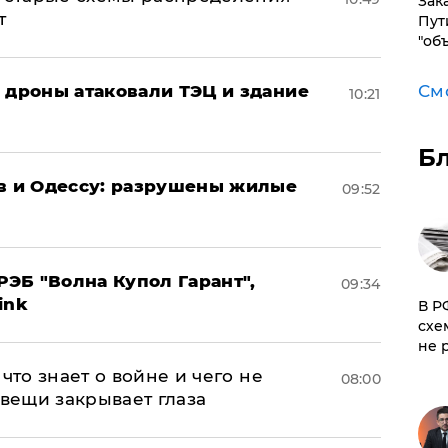
Зак
т
Пут
"об
: дроны атаковали ТЭЦ и здание
См
10:21
Б
ов и Одессу: разрушены жилые
09:52
ЭБ "Волна Купол Гарант",
09:34
ink
​В 
схе
не 
что знает о войне и чего не
08:00
 вещи закрывает глаза