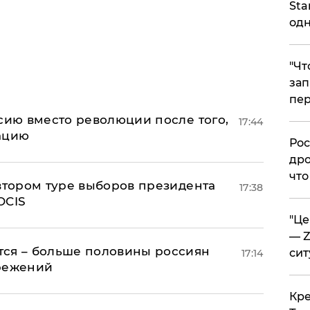
Sta
одн
​"Ч
зап
пер
сию вместо революции после того,
17:44
ацию
​Ро
дро
что
 втором туре выборов президента
17:38
OCIS
​"Ц
— Z
тся – больше половины россиян
сит
17:14
ережений
​Кр