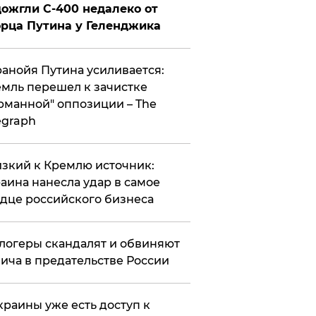
ожгли С-400 недалеко от
рца Путина у Геленджика
анойя Путина усиливается:
мль перешел к зачистке
рманной" оппозиции – The
egraph
зкий к Кремлю источник:
аина нанесла удар в самое
дце российского бизнеса
логеры скандалят и обвиняют
ича в предательстве России
краины уже есть доступ к