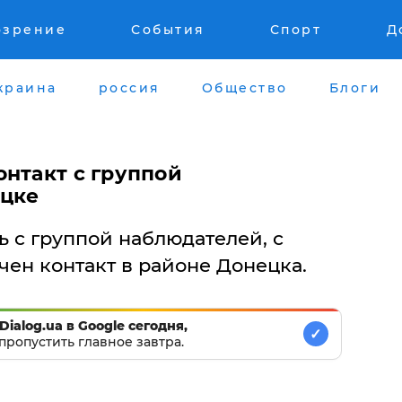
озрение
События
Спорт
Д
краина
россия
Общество
Блоги
онтакт с группой
ецке
 с группой наблюдателей, с
чен контакт в районе Донецка.
Dialog.ua в Google сегодня,
✓
пропустить главное завтра.