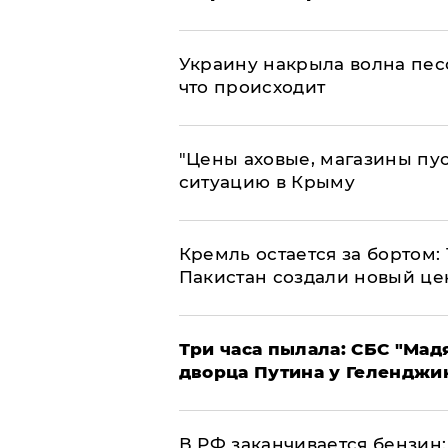
​Украину накрыла волна пес
что происходит
​"Цены аховые, магазины пу
ситуацию в Крыму
​Кремль остается за бортом:
Пакистан создали новый це
Три часа пылала: СБС "Мад
дворца Путина у Геленджи
​В РФ заканчивается бензи