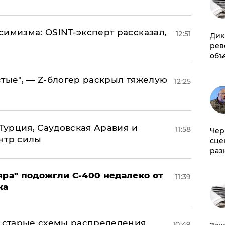
симизма: OSINT-эксперт рассказал,
12:51
Дик
рев
объ
стые", — Z-блогер раскрыл тяжелую
12:25
 Турция, Саудовская Аравия и
11:58
Чер
нтр силы
сце
раз
яра" подожгли С-400 недалеко от
11:39
ка
н: старые схемы распределения
10:49