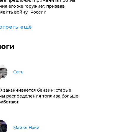
аев предложил применить против
ина его же "оружие", призвав
ъявить войну" России
отреть ещё
логи
Сеть
РФ заканчивается бензин: старые
мы распределения топлива больше
работают
Майкл Наки