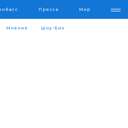
онбасс
Пресса
Мир
Мнение
Шоу-Биз