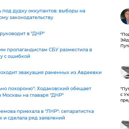
ь под дудку оккупантов: выборы на
ому законодательству
руководит в "ДНР"
​"По
Эйд
Пут
им пропагандистам СБУ разместила в
у с ошибкой
роходит эвакуация раненных из Авдеевки
льно похороню": Ходаковский обещает
"Пу
с У
Москвы на главаря "ДНР"
пре
емова приехала в "ЛНР": сепаратистка
х и сделала ряд заявлений