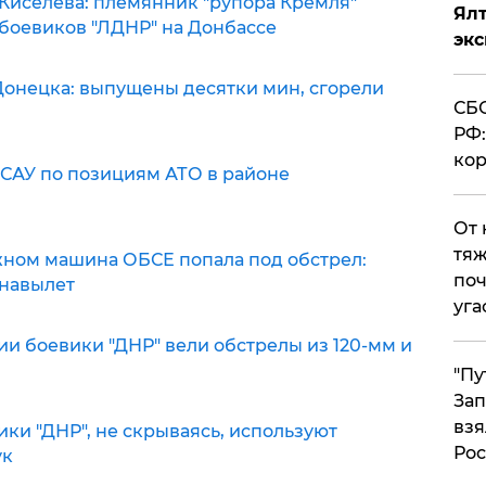
Киселева: племянник "рупора Кремля"
Ял
 боевиков "ЛДНР" на Донбассе
эк
Донецка: выпущены десятки мин, сгорели
СБС
РФ:
кор
 САУ по позициям АТО в районе
От 
тяж
ном машина ОБСЕ попала под обстрел:
поч
 навылет
уга
и боевики "ДНР" вели обстрелы из 120-мм и
"Пу
Зап
взя
ки "ДНР", не скрываясь, используют
Рос
ук