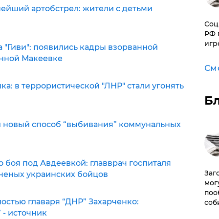
йший артобстрел: жители с детьми
Соц
РФ 
игр
 "Гиви": появились кадры взорванной
нной Макеевке
См
ка: в террористической "ЛНР" стали угонять
Б
и новый способ “выбивания” коммунальных
 боя под Авдеевкой: главврач госпиталя
Заг
неных украинских бойцов
мог
поо
остью главаря “ДНР” Захарченко:
соб
 - источник