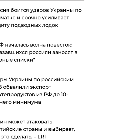
сия боится ударов Украины по
чатке и срочно усиливает
иту подводных лодок
РФ началась волна повесток:
азавшихся россиян заносят в
рные списки"
ры Украины по российским
 обвалили экспорт
тепродуктов из РФ до 10-
него минимума
ин может атаковать
тийские страны и выбирает,
 это сделать, – LRT