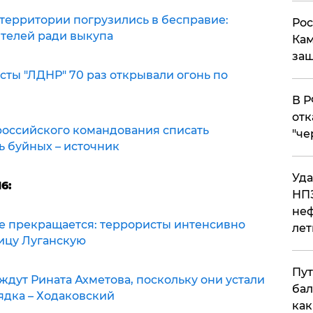
территории погрузились в бесправие:
Рос
телей ради выкупа
Кам
защ
сты "ЛДНР" 70 раз открывали огонь по
​В 
отк
 российского командования списать
"че
ь буйных – источник
Уда
6:
НПЗ
неф
не прекращается: террористы интенсивно
лет
ицу Луганскую
Пут
ждут Рината Ахметова, поскольку они устали
бал
ядка – Ходаковский
как