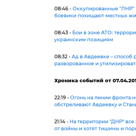
08:46 -
Оккупированные “ЛНР” 
боевики похищают местных жи
08:43 -
Бои в зоне АТО: террори
украинским позициям
08:32 -
Ад в Авдеевке – способ
разворованное и утилизироват
Х
роника событий от 07.04.201
22:19 -
Огонь на линии фронта 
обстреливают Авдеевку и Стан
21:14 -
На территории "ДНР" все 
от войны и хотят тишины и пор