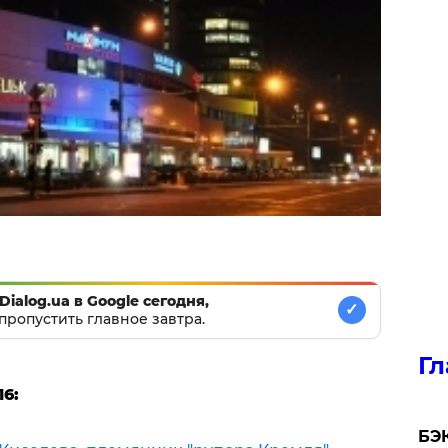
Dialog.ua в Google сегодня,
✓
пропустить главное завтра.
Гл
6:
​БЭ