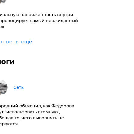
иальную напряженность внутри
провоцирует самый неожиданный
ок
отреть ещё
логи
Сеть
ородний объяснил, как Федорова
ут "использовать втемную",
бещав то, чего выполнять не
ираются