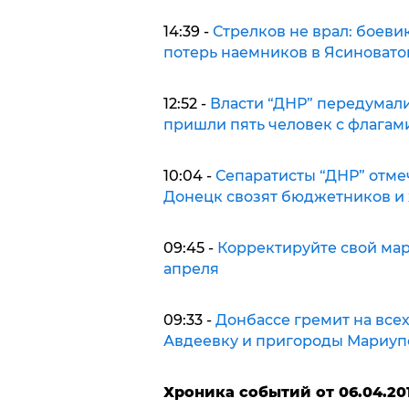
14:39 -
Стрелков не врал: боеви
потерь наемников в Ясиновато
12:52 -
Власти “ДНР” передумали
пришли пять человек с флагам
10:04 -
Сепаратисты “ДНР” отме
Донецк свозят бюджетников и 
09:45 -
Корректируйте свой мар
апреля
09:33 -
Донбассе гремит на все
Авдеевку и пригороды Мариуп
Х
роника событий от 06.04.201