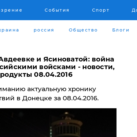
озрение
События
Спорт
Д
краина
россия
Общество
Блоги
Авдеевке и Ясиноватой: война
сийскими войсками - новости,
продукты 08.04.2016
иманию актуальную хронику
вий в Донецке за 08.04.2016.