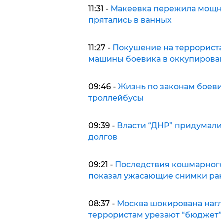
11:31 -
Макеевка пережила мощне
прятались в ванных
11:27 -
Покушение на террориста
машины боевика в оккупирова
09:46 -
Жизнь по законам боеви
троллейбусы
09:39 -
Власти “ДНР” придумал
долгов
09:21 -
Последствия кошмарного
показал ужасающие снимки ра
08:37 -
Москва шокирована нагл
террористам урезают “бюджет”