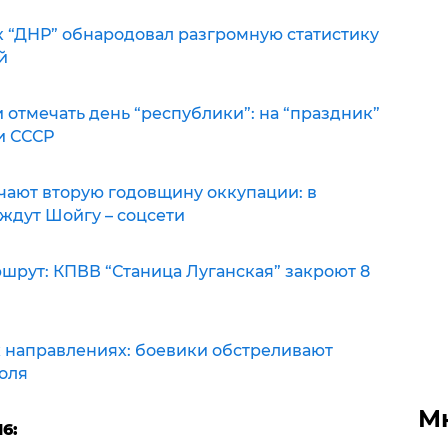
к “ДНР” обнародовал разгромную статистику
й
 отмечать день “республики”: на “праздник”
и СССР
чают вторую годовщину оккупации: в
ждут Шойгу – соцсети
шрут: КПВВ “Станица Луганская” закроют 8
х направлениях: боевики обстреливают
оля
М
6: