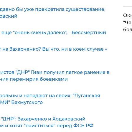
" давно бы уже прекратила существование,
Окк
ковский
"Че
бол
 еще "очень-очень далеко", - Бессмертный
на Захарченко? Вы что, ни в коем случае –
истов "ДНР" Гиви получил легкое ранение в
ения перемирия боевиками
ольны и нападают на своих: "Луганская
 СМИ" Бахмутского
 "ДНР": Захарченко и Ходаковский
м и хотят "очиститься" перед ФСБ РФ