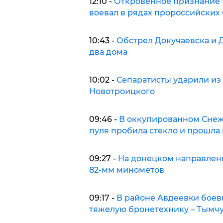
12:10 -
Откровенное признание 
воевал в рядах пророссийских
10:43 -
Обстрел Докучаевска и 
два дома
10:02 -
Сепаратисты ударили из
Новотроицкого
09:46 -
В оккупированном Снеж
пуля пробила стекло и прошла
09:27 -
На донецком направлени
82-мм минометов
09:17 -
В районе Авдеевки боеви
тяжелую бронетехнику – Тымч