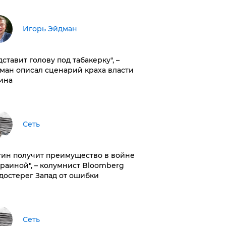
Игорь Эйдман
дставит голову под табакерку", –
ман описал сценарий краха власти
ина
Сеть
тин получит преимущество в войне
краиной", – колумнист Bloomberg
достерег Запад от ошибки
Сеть