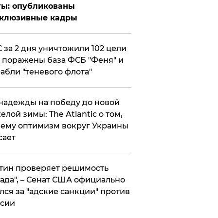
ты: опубликованы
склюзивные кадры
 за 2 дня уничтожили 102 цели
 поражены база ФСБ "Феня" и
абли "теневого флота"
надежды на победу до новой
елой зимы: The Atlantic о том,
ему оптимизм вокруг Украины
сает
тин проверяет решимость
ада", – Сенат США официально
лся за "адские санкции" против
сии