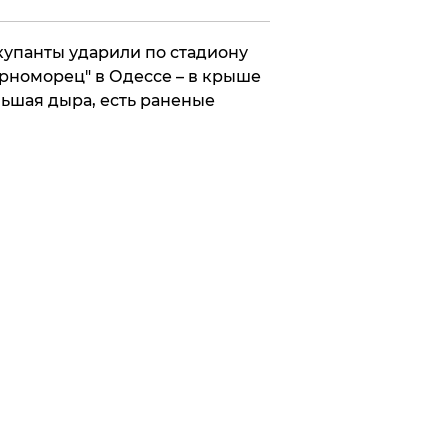
упанты ударили по стадиону
рноморец" в Одессе – в крыше
ьшая дыра, есть раненые