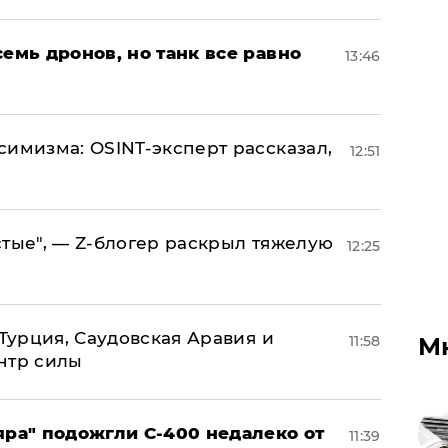
семь дронов, но танк все равно
13:46
симизма: OSINT-эксперт рассказал,
12:51
стые", — Z-блогер раскрыл тяжелую
12:25
 Турция, Саудовская Аравия и
11:58
М
нтр силы
яра" подожгли С-400 недалеко от
11:39