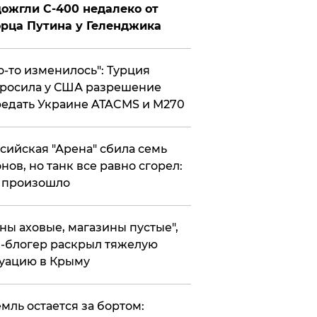
ожгли С-400 недалеко от
рца Путина у Геленджика
то-то изменилось": Турция
росила у США разрешение
едать Украине ATACMS и M270
ссийская "Арена" сбила семь
нов, но танк все равно сгорел:
 произошло
ены аховые, магазины пустые",
-блогер раскрыл тяжелую
уацию в Крыму
емль остается за бортом: