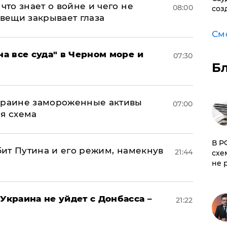
что знает о войне и чего не
08:00
соз
 вещи закрывает глаза
См
на все суда" в Черном море и
07:30
Б
Украине замороженные активы
07:00
ая схема
​В 
убит Путина и его режим, намекнув
21:44
схе
не 
Украина не уйдет с Донбасса –
21:22