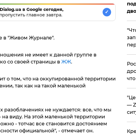
под
Dialog.ua в Google сегодня,
дво
✓
пропустить главное завтра.
​"Ч
зап
е в "Живом Журнале".
пер
тношения не имеет к данной группе в
ько со своей страницы в
ЖЖ
.
​Ро
дро
что
ит о том, что на оккупированной территории
ении, так как на такой маленькой
​"Ц
— Z
их разоблачениях не нуждается: все, что мы
сит
- на виду. На этой маленькой территории
ожно - тотчас все становится достоянием
асности официальной", - отмечает он.
​Кр