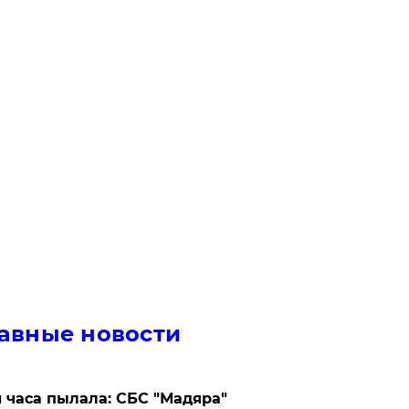
авные новости
 часа пылала: СБС "Мадяра"