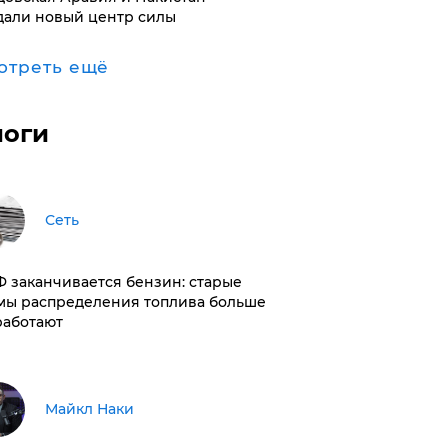
дали новый центр силы
отреть ещё
логи
Сеть
РФ заканчивается бензин: старые
мы распределения топлива больше
работают
Майкл Наки