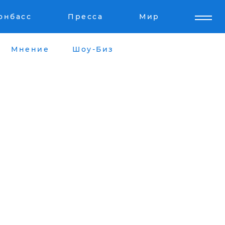
онбасс
Пресса
Мир
Мнение
Шоу-Биз