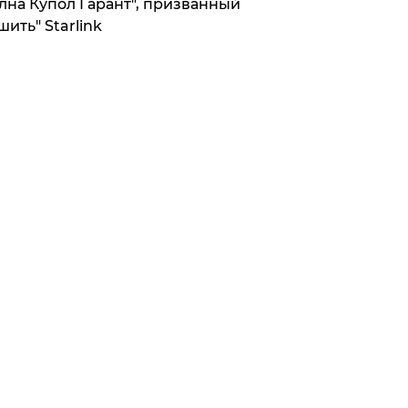
лна Купол Гарант", призванный
шить" Starlink