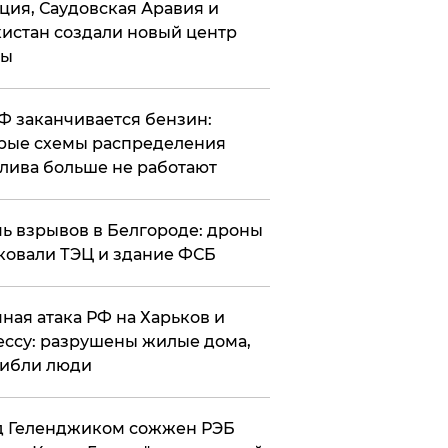
ция, Саудовская Аравия и
истан создали новый центр
лы
РФ заканчивается бензин:
рые схемы распределения
лива больше не работают
чь взрывов в Белгороде: дроны
ковали ТЭЦ и здание ФСБ
чная атака РФ на Харьков и
ссу: разрушены жилые дома,
ибли люди
д Геленджиком сожжен РЭБ