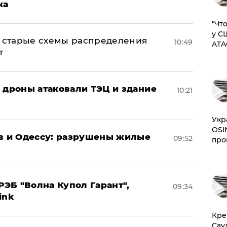
ка
​"Ч
у С
н: старые схемы распределения
10:49
ATA
т
: дроны атаковали ТЭЦ и здание
10:21
​Ук
OSI
ов и Одессу: разрушены жилые
09:52
про
ЭБ "Волна Купол Гарант",
09:34
ink
​Кр
Сау