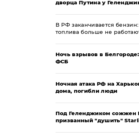
дворца Путина у Геленджи
​В РФ заканчивается бензи
топлива больше не работаю
​Ночь взрывов в Белгороде
ФСБ
​Ночная атака РФ на Харьк
дома, погибли люди
Под Геленджиком сожжен Р
призванный "душить" Starl