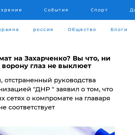
озрение
События
Спорт
Д
краина
россия
Общество
Блоги
ат на Захарченко? Вы что, ни
н ворону глаз не выклюет
, отстраненный руководства
изацией "ДНР " заявил о том, что
 сетях о компромате на главаря
не соответствует