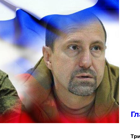
Гл
Три