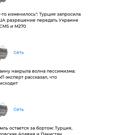
то-то изменилось": Турция запросила
ША разрешение передать Украине
CMS и M270
Сеть
раину накрыла волна пессимизма:
NT-эксперт рассказал, что
исходит
Сеть
емль остается за бортом: Турция,
довская Аравия и Пакистан