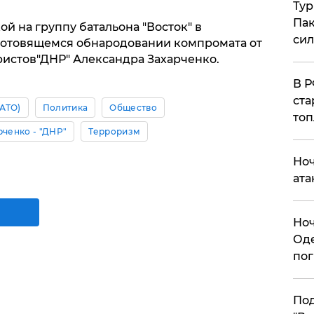
Тур
Пак
й на группу батальона "Восток" в
си
готовящемся обнародовании компромата от
ристов"ДНР" Александра Захарченко.
​В 
ста
АТО)
Политика
Общество
топ
рченко - "ДНР"
Терроризм
​Но
ата
​Но
Оде
пог
По