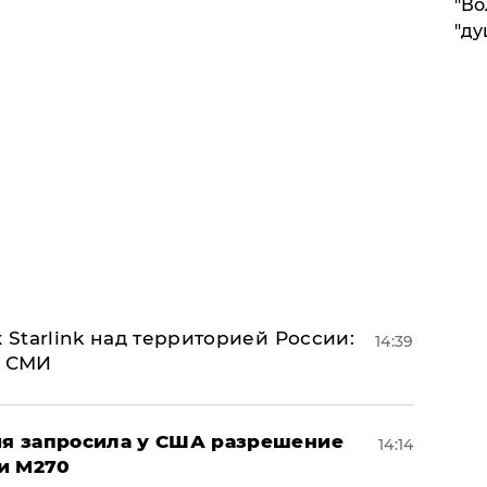
"Во
"ду
 Starlink над территорией России:
14:39
- СМИ
ция запросила у США разрешение
14:14
и M270