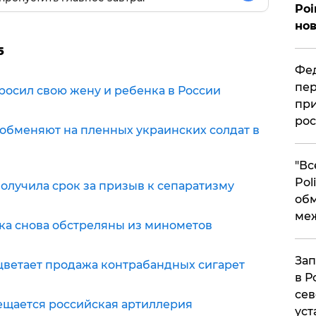
Poi
нов
5
Фед
пер
росил свою жену и ребенка в России
при
рос
 обменяют на пленных украинских солдат в
​"В
Pol
олучила срок за призыв к сепаратизму
об
ме
ка снова обстреляны из минометов
Зап
цветает продажа контрабандных сигарет
в Р
сев
ещается российская артиллерия
уст