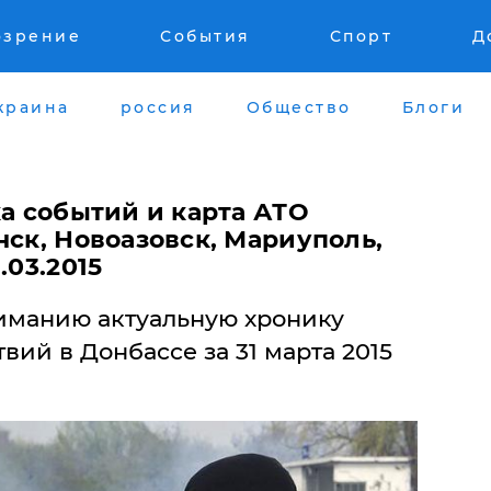
озрение
События
Спорт
Д
краина
россия
Общество
Блоги
ка событий и карта АТО
нск, Новоазовск, Мариуполь,
.03.2015
иманию актуальную хронику
вий в Донбассе за 31 марта 2015