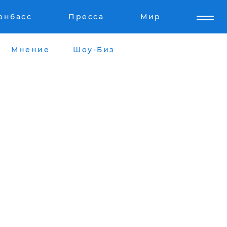
онбасс
Пресса
Мир
Мнение
Шоу-Биз