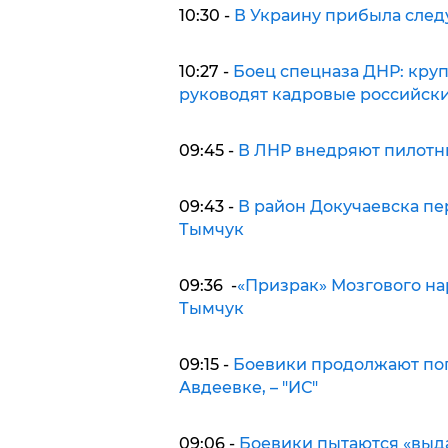
10:30 -
В Украину прибыла сле
10:27 -
Боец спецназа ДНР: кру
руководят кадровые российск
09:45 -
В ЛНР внедряют пилотны
09:43 -
В район Докучаевска пер
Тымчук
09:36 -
«Призрак» Мозгового на
Тымчук
09:15 -
Боевики продолжают поп
Авдеевке, – "ИС"
09:06 -
Боевики пытаются «выда