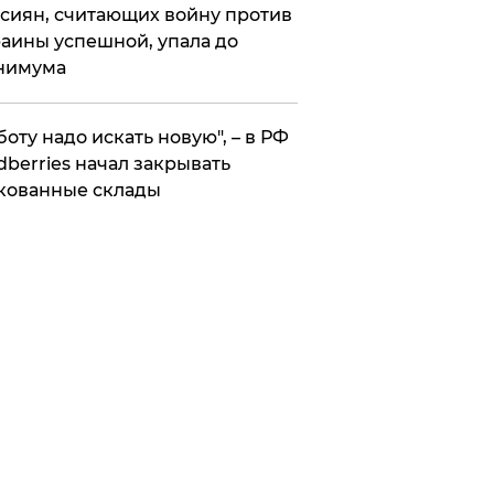
сиян, считающих войну против
аины успешной, упала до
нимума
боту надо искать новую", – в РФ
dberries начал закрывать
кованные склады