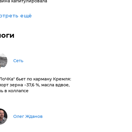
аина капитулировала
отреть ещё
логи
Сеть
оЛоЧКа" бьет по карману Кремля:
орт зерна −37,6 %, масла вдвое,
ль в коллапсе
Олег Жданов