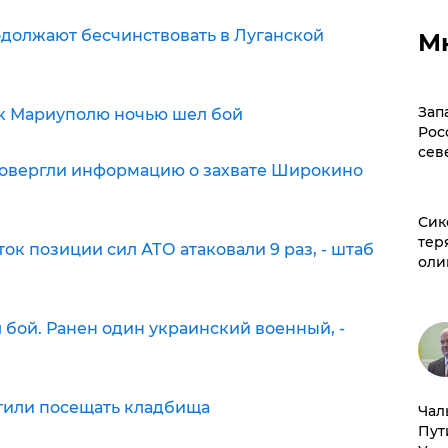
одолжают бесчинствовать в Луганской
М
Зап
х к Мариуполю ночью шел бой
Рос
сев
овергли информацию о захвате Широкино
Сик
тер
ок позиции сил АТО атаковали 9 раз, - штаб
оли
бой. Ранен один украинский военный, -
тили посещать кладбища
Чал
Пут