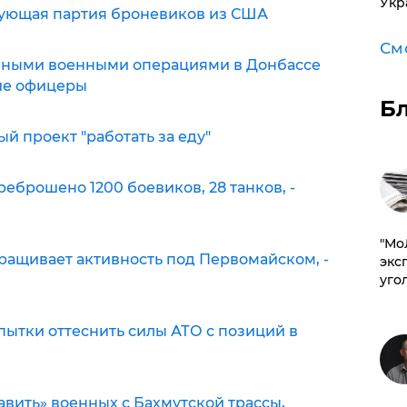
Укр
дующая партия броневиков из США
См
пными военными операциями в Донбассе
ие офицеры
Б
й проект "работать за еду"
еброшено 1200 боевиков, 28 танков, -
​"М
ращивает активность под Первомайском, -
эксп
уго
ытки оттеснить силы АТО с позиций в
вить» военных с Бахмутской трассы,