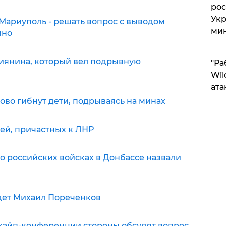
рос
Укр
Мариуполь - решать вопрос с выводом
ми
ино
иянина, который вел подрывную
"Ра
Wil
ата
ово гибнут дети, подрываясь на минах
ей, причастных к ЛНР
 российских войсках в Донбассе назвали
едет Михаил Пореченков
скайп-конференции стороны обсудят вопрос