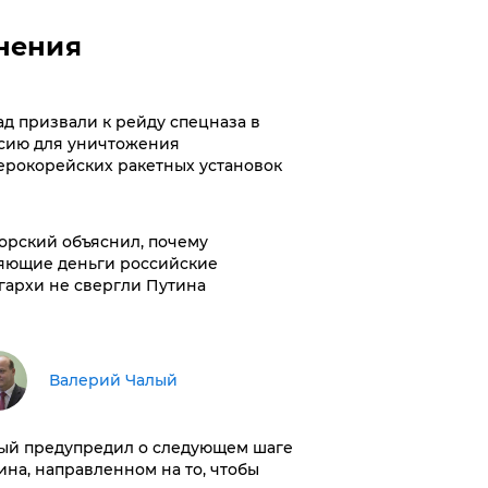
нения
ад призвали к рейду спецназа в
сию для уничтожения
ерокорейских ракетных установок
орский объяснил, почему
яющие деньги российские
гархи не свергли Путина
Валерий Чалый
ый предупредил о следующем шаге
ина, направленном на то, чтобы