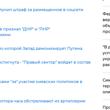
лучил штраф за размещенное в соцсети
Фед
вер
объ
 признал "ДНР" и "ЛНР"
про
циями
​"В
по которой Запад демонизирует Путина
усп
укр
стигнута - "Правый сектор" войдет в состав
рак
Сик
ками "за" участие киевских политиков в
тер
оли
олтора часа обстреливают из артиллерии
​Пр