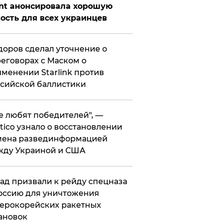
nt анонсировала хорошую
ость для всех украинцев
оров сделал уточнение о
еговорах с Маском о
менении Starlink против
сийской баллистики
се любят победителей", —
itico узнало о восстановлении
мена развединформацией
жду Украиной и США
ад призвали к рейду спецназа
оссию для уничтожения
ерокорейских ракетных
ановок