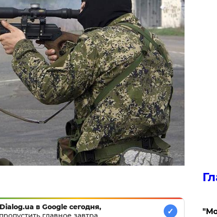
Гл
Dialog.ua в Google сегодня,
✓
"Мо
пропустить главное завтра.