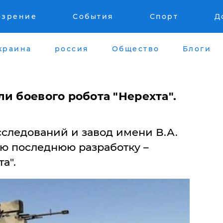
озрение
События
Спорт
Д
краина
россия
Общество
Блоги
и боевого робота "Нерехта".
следований и завод имени В.А.
ою последнюю разработку –
а".