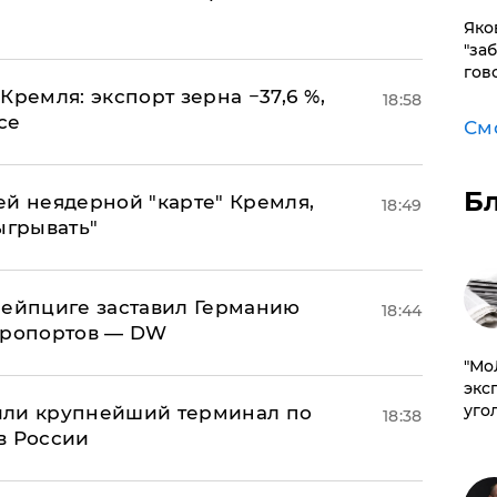
Яко
"за
гов
Кремля: экспорт зерна −37,6 %,
18:58
се
См
Б
ей неядерной "карте" Кремля,
18:49
ыгрывать"
 Лейпциге заставил Германию
18:44
эропортов — DW
​"М
эксп
уго
или крупнейший терминал по
18:38
в России