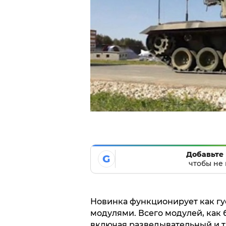
Добавьте 
G
чтобы не 
Новинка функционирует как г
модулями. Всего модулей, как б
включая разведывательный и т