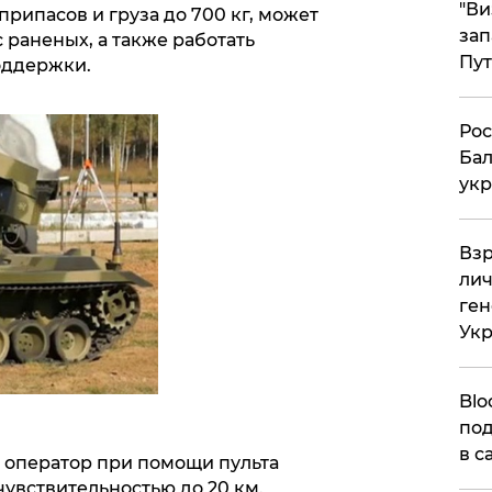
"Ви
рипасов и груза до 700 кг, может
зап
 раненых, а также работать
Пут
оддержки.
​Ро
Бал
укр
​Вз
лич
ген
Ук
Blo
под
в с
 оператор при помощи пульта
увствительностью до 20 км.