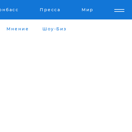
онбасс
Пресса
Мир
Мнение
Шоу-Биз