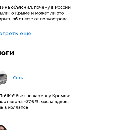
вина объяснил, почему в России
были" о Крыме и может ли это
орить об отказе от полуострова
отреть ещё
логи
Сеть
оЛоЧКа" бьет по карману Кремля:
орт зерна −37,6 %, масла вдвое,
ль в коллапсе