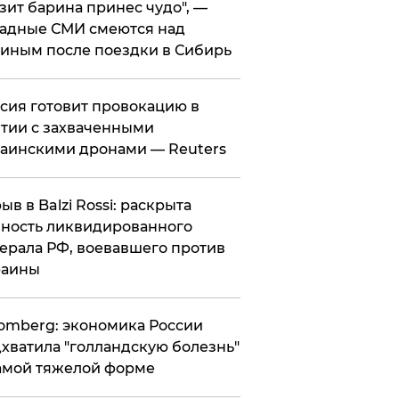
зит барина принес чудо", —
адные СМИ смеются над
иным после поездки в Сибирь
ссия готовит провокацию в
тии с захваченными
аинскими дронами — Reuters
рыв в Balzi Rossi: раскрыта
ность ликвидированного
ерала РФ, воевавшего против
раины
omberg: экономика России
хватила "голландскую болезнь"
амой тяжелой форме