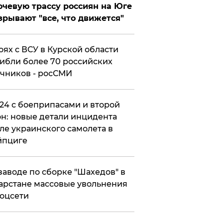
чевую трассу россиян на Юге
зрывают "все, что движется"
оях с ВСУ в Курской области
ибли более 70 российских
чников - росСМИ
24 с боеприпасами и второй
н: новые детали инцидента
ле украинского самолета в
йпциге
заводе по сборке "Шахедов" в
арстане массовые увольнения
оцсети