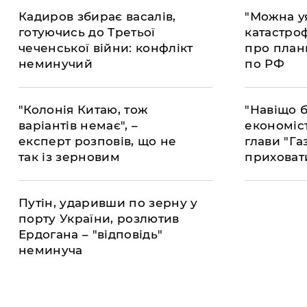
​Кадиров збирає васалів,
"Можна у
готуючись до Третьої
катастроф
чеченської війни: конфлікт
про план
неминучий
по РФ
"Колонія Китаю, тож
"Навіщо б
варіантів немає", –
економіс
експерт розповів, що не
глави "Г
так із зерновим
приховат
контрактом Сі та Путіна
газом
Путін, ударивши по зерну у
порту України, розлютив
Ердогана – "відповідь"
неминуча