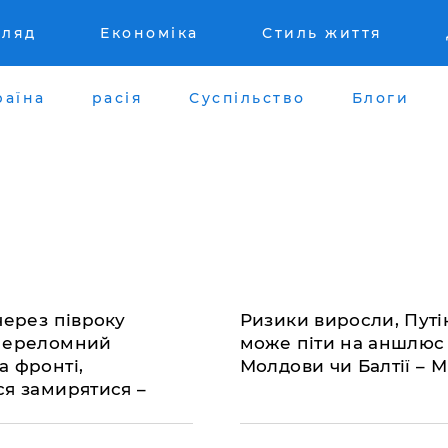
гляд
Економіка
Стиль життя
раїна
расія
Суспільство
Блоги
через півроку
Ризики виросли, Путі
переломний
може піти на аншлюс
а фронті,
Молдови чи Балтії – 
ся замирятися –