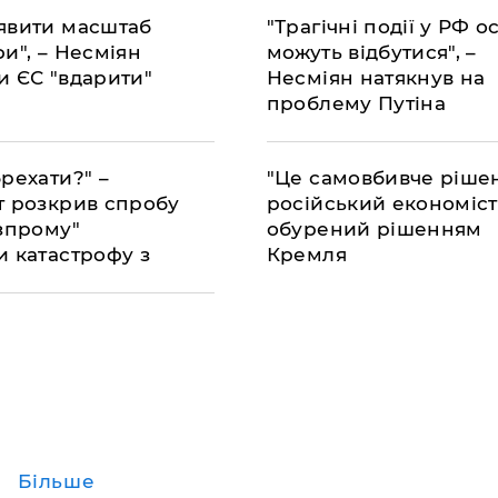
явити масштаб
"Трагічні події у РФ о
и", – Несміян
можуть відбутися", –
и ЄС "вдарити"
Несміян натякнув на
проблему Путіна
рехати?" –
"Це самовбивче рішен
т розкрив спробу
російський економіст
азпрому"
обурений рішенням
и катастрофу з
Кремля
Більше