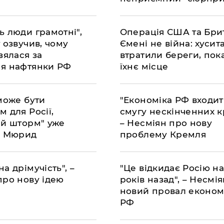
ь люди грамотні",
Операція США та Брит
 озвучив, чому
Ємені не війна: хусита
зялася за
втратили береги, пок
я нафтянки РФ
їхнє місце
може бути
"Економіка РФ входит
 для Росії,
смугу нескінченних к
ий шторм" уже
– Несміян про нову
– Мюрид
проблему Кремля
а дрімучість", –
"Це відкидає Росію на
про нову ідею
років назад", – Несмі
новий провал економ
РФ