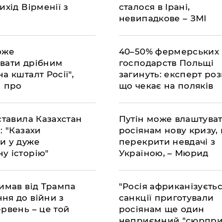
ихід Вірменії з
сталося в Ірані,
невипадкове – ЗМІ
оже
40–50% фермерських
вати дрібним
господарств Польщі
а кшталт Росії",
загинуть: експерт роз
н про
що чекає на поляків
ри Сі та Макрона
ставила Казахстан
Путін може влаштува
: "Казахи
росіянам нову кризу,
и у дуже
перекрити невдачі з
у історію"
Україною, – Мюрид
римав від Трампа
"Росія африканізується
ня до війни з
санкції приготували
рвень – це той
росіянам ще один
неприємний "сюрпри