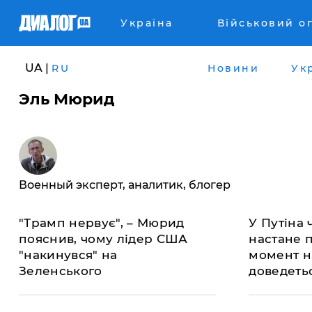
Україна
Військовий о
UA |
RU
Новини
Ук
Эль Мюрид
Военный эксперт, аналитик, блогер
"Трамп нервує", – Мюрид
У Путіна 
пояснив, чому лідер США
настане 
"накинувся" на
момент н
Зеленського
доведеть
Мюрид