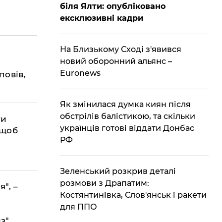
біля Ялти: опубліковано
ексклюзивні кадри
На Близькому Сході з'явився
новий оборонний альянс –
Euronews
повів,
Як змінилася думка киян після
обстрілів балістикою, та скільки
ти
українців готові віддати Донбас
 щоб
РФ
Зеленський розкрив деталі
розмови з Драпатим:
", –
Костянтинівка, Слов'янськ і ракети
для ППО
з"