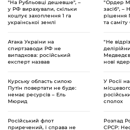
"На Рубльовці дешевше", –
"Ордер М
у РФ вирахували, скільки
засіб", –
коштує захоплення 1 га
рішення 
української землі
та саміту
Атака України на
"Не відрі
спиртзаводи РФ не
делірійн
випадкова: російський
Медведєв
експерт назвав
нові ядер
стратегічну мету
Курську область силою
У Росії н
Путін повертати не буде:
місцевог
немає ресурсів – Ель
російськи
Мюрид
сполох
Російський флот
Розпад Ро
приречений, і справа не
СРСР: Не