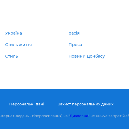
Україна
расія
Стиль життя
Преса
Стиль
Новини Донбасу
Персональні дані
Захист персональних даних
нтернет-видань - гіперпосилання) на "
Диалог.ua
" не нижче за третій а