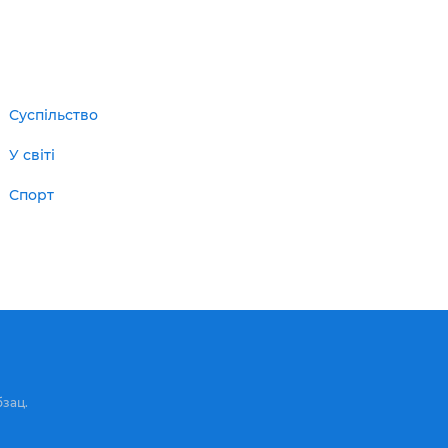
Суспільство
У світі
Спорт
бзац.