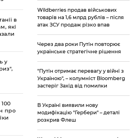
Wildberries продав військових
товарів на 1,6 млрд рублів – після
анії в
атак ЗСУ продаж різко впав
м, які
азали
Через два роки Путін повторює
українське стратегічне рішення
ь у
риз",
"Путін отримає перевагу у війні з
Україною", – колумніст Bloomberg
застеріг Захід від помилки
 100
В Україні виявили нову
ян про
модифікацію "Гербери" – деталі
іки
розкрив Флеш