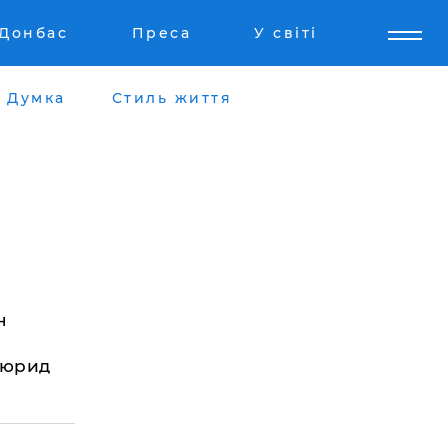
Донбас
Преса
У світі
Думка
Стиль життя
н
Мюрид