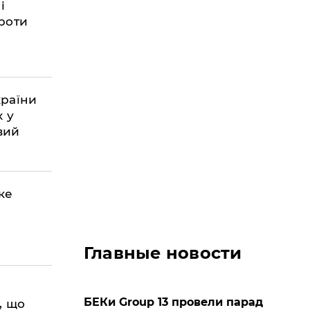
і
проти
країни
х у
вий
ке
Главные новости
БЕКи Group 13 провели парад
, що