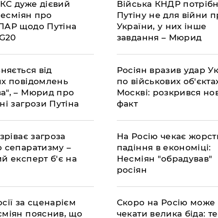
КС дуже дієвий
Війська КНДР потрібн
 Несміян про
Путіну не для війни 
ПАР щодо Путіна
України, у них інше
 G20
завдання – Мюрид
зняється від
Росіян вразив удар У
их повідомлень
по військових об'єкта
а", – Мюрид про
Москві: розкрився но
ні загрози Путіна
факт
азріває загроза
На Росію чекає жорст
о сепаратизму –
падіння в економіці:
й експерт б'є на
Несміян "обрадував"
росіян
сії за сценарієм
Скоро на Росію може
сміян пояснив, що
чекати велика біда: те