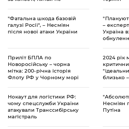
допоможе
"Фатальна шкода базовій
"Плануют
галузі Росії", – Несміян
– експерт
після нової атаки України
Україна в
обнуленн
Приліт БПЛА по
2024 рік 
Новоросійську – чорна
критичним
мітка: 200-річна історія
"ідеальн
Флоту РФ у Чорному морі
близько 
добігає кінця
Нокаут для логістики РФ:
"Абсолютн
чому спецслужби України
Несміян 
атакували Транссибірську
Путіна
магістраль