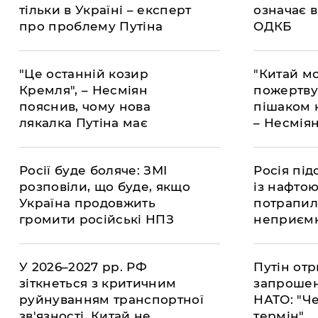
тільки в Україні – експерт
означає в
про проблему Путіна
ОДКБ
"Це останній козир
"Китай м
Кремля", – Несміян
пожертву
пояснив, чому нова
пішаком н
лякалка Путіна має
– Несмія
слабкий вигляд
перегово
Росії буде боляче: ЗМІ
Росія під
розповіли, що буде, якщо
із нафтою
Україна продовжить
потрапил
громити російські НПЗ
неприємн
У 2026–2027 рр. РФ
Путін от
зіткнеться з критичним
запрошен
руйнуванням транспортної
НАТО: "Че
зв'язності, Китай не
термін"