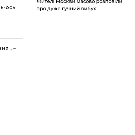
Жителі Москви масово розповіли
сь-ось
про дуже гучний вибух
ня", –