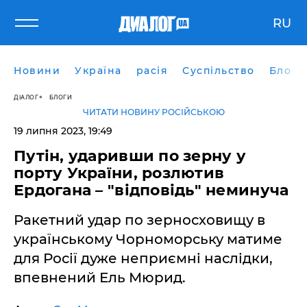
RU
Новини
Україна
расія
Суспільство
Блоги
ДІАЛОГ
БЛОГИ
ЧИТАТИ НОВИНУ РОСІЙСЬКОЮ
19 липня 2023, 19:49
Путін, ударивши по зерну у
порту України, розлютив
Ердогана – "відповідь" неминуча
Ракетний удар по зерносховищу в
українському Чорноморську матиме
для Росії дуже неприємні наслідки,
впевнений Ель Мюрид.