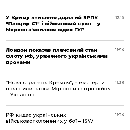
У Криму знищено дорогий ЗРПК
12:15
"Панцир-С1" і військовий кран – у
Мережі з'явилося відео ГУР
Лондон показав плачевний стан
11:54
флоту РФ, ураженого українськими
дронами
"Нова стратегія Кремля", – експерти
11:39
пояснили слова Мірошника про війну
з Україною
РФ кидає українських
11:34
військовополонених у бої – ISW