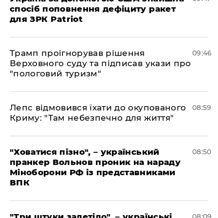
спосіб поповнення дефіциту ракет
для ЗРК Patriot
Трамп проігнорував рішення
09:46
Верховного суду та підписав укази про
"пологовий туризм"
Лепс відмовився їхати до окупованого
08:59
Криму: "Там небезпечно для життя"
"Ховатися пізно", – український
08:50
пранкер Вольнов проник на нараду
Міноборони РФ із представниками
ВПК
"Три штуки залетіло", – українські
08:09