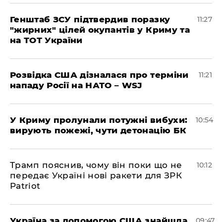
Генштаб ЗСУ підтвердив поразку
11:27
"жирних" цілей окупантів у Криму та
на ТОТ України
Розвідка США дізналася про терміни
11:21
нападу Росії на НАТО – WSJ
У Криму пролунали потужні вибухи:
10:54
вирують пожежі, чути детонацію БК
Трамп пояснив, чому він поки що не
10:12
передає Україні нові ракети для ЗРК
Patriot
Україна за допомогою США знайшла
09:47