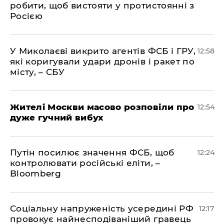
робити, щоб вистояти у протистоянні з
Росією
У Миколаєві викрито агентів ФСБ і ГРУ,
12:58
які коригували удари дронів і ракет по
місту, – СБУ
Жителі Москви масово розповіли про
12:54
дуже гучний вибух
Путін посилює значення ФСБ, щоб
12:24
контролювати російські еліти, –
Bloomberg
Соціальну напруженість усередині РФ
12:17
провокує найнесподіваніший гравець