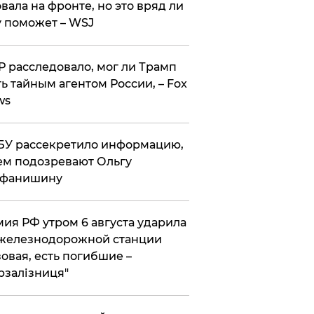
вала на фронте, но это вряд ли
 поможет – WSJ
 расследовало, мог ли Трамп
ь тайным агентом России, – Fox
ws
У рассекретило информацию,
ем подозревают Ольгу
ефанишину
ия РФ утром 6 августа ударила
железнодорожной станции
овая, есть погибшие –
рзалізниця"