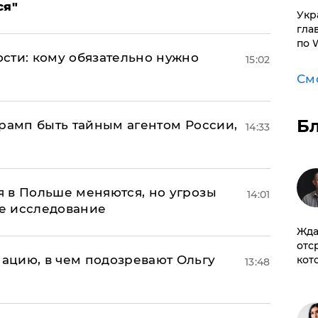
ся"
​Ук
гла
по 
сти: кому обязательно нужно
15:02
См
Б
Трамп быть тайным агентом России,
14:33
 в Польше меняются, но угрозы
14:01
ое исследование
Жда
отс
ацию, в чем подозревают Ольгу
кот
13:48