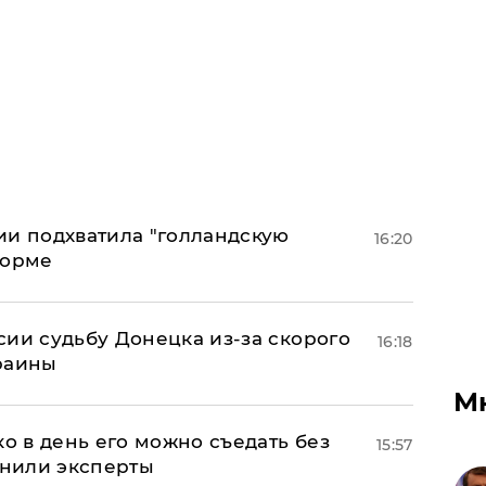
ии подхватила "голландскую
16:20
форме
сии судьбу Донецка из-за скорого
16:18
раины
М
ко в день его можно съедать без
15:57
снили эксперты