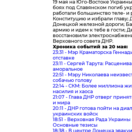
19 мая на Юго-Востоке Украин
боях под Славянском погиб укр
работали большинство теле- и
Конституцию и избрали главу;
Донецкой железной дороги; Ба
армию и идем к тебе в гости; 
восстановили электроснабжени
Верховного совета ДНР.
Хроника событий за 20 мая:
23:31 - Мэр Краматорска Геннад
отставке
23:11 - Сергей Тарута: Расцени
аморальное
22:51 - Мэру Николаева неизве
собачью голову
22:14 - СКМ: Более миллиона 
насилия и хаоса
21:07 - Глава ДНР отверг прин
и мира
20:11 - ДНР готова пойти на диа
украинских войск
18:51 - Верховная Рада Украин
Основные тезисы
18:38 - В центре Донецка эвак