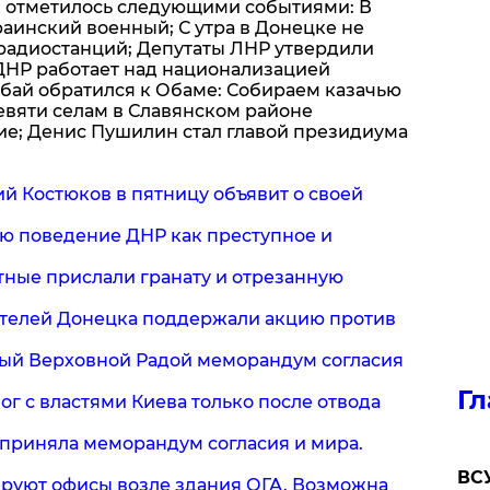
ы отметилось следующими событиями: В
аинский военный; С утра в Донецке не
 радиостанций; Депутаты ЛНР утвердили
 ДНР работает над национализацией
бай обратился к Обаме: Собираем казачью
Девяти селам в Славянском районе
е; Денис Пушилин стал главой президиума
ий Костюков в пятницу объявит о своей
ваю поведение ДНР как преступное и
стные прислали гранату и отрезанную
жителей Донецка поддержали акцию против
ятый Верховной Радой меморандум согласия
Гл
лог с властями Киева только после отвода
ы приняла меморандум согласия и мира.
ВСУ
уируют офисы возле здания ОГА. Возможна