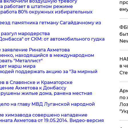
ра включили воздушную тревогу
про
ога работает в штатном режиме
ему
а работа 80% окружных избирательных
реезд памятника гетману Сагайдачному из
ФБР
а разгул мародерства
быт
 Донбасса" от СКМ: от автомобильного гудка
Ne
ое заявление Рината Ахметова
урченко, находящийся в международном
НАБ
вать "Металлист"
в ч
йдет марш мира
 людей поддержать акцию за "За мирный
Ст
ев в Славянске и Краматорске
щение Ахметова к Донбассу
Арм
азрушены жилые дома, ранена местная
по 
 дело на главу МВД Луганской народной
Лоз
"Ук
ние химзавода совершено нападение
ината Ахметова от 19.05.2014. Видео-версия