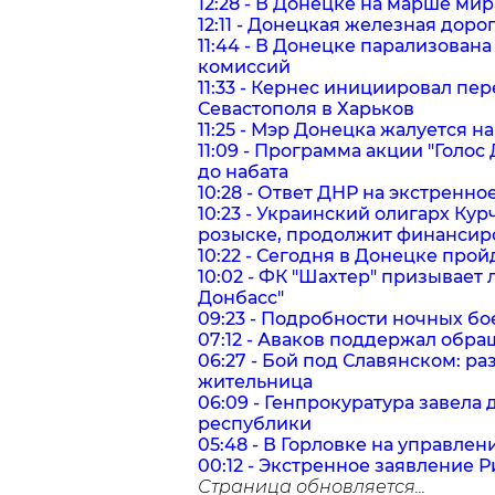
12:28 - В Донецке на марше ми
12:11 - Донецкая железная дор
11:44 - В Донецке парализован
комиссий
11:33 - Кернес инициировал пе
Севастополя в Харьков
11:25 - Мэр Донецка жалуется н
11:09 - Программа акции "Голос
до набата
10:28 - Ответ ДНР на экстренн
10:23 - Украинский олигарх К
розыске, продолжит финансиро
10:22 - Сегодня в Донецке про
10:02 - ФК "Шахтер" призывает
Донбасс"
09:23 - Подробности ночных бо
07:12 - Аваков поддержал обра
06:27 - Бой под Славянском: р
жительница
06:09 - Генпрокуратура завела
республики
05:48 - В Горловке на управле
00:12 - Экстренное заявление Р
Страница обновляется...