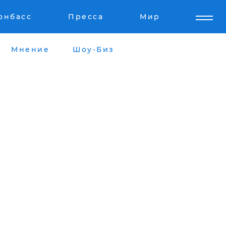
онбасс
Пресса
Мир
Мнение
Шоу-Биз