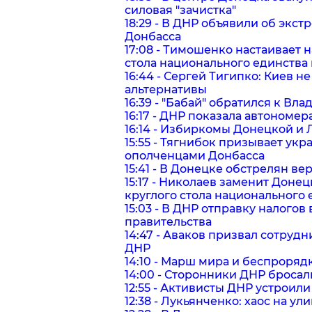
силовая "зачистка"
18:29 - В ДНР объявили об эк
Донбасса
17:08 - Тимошенко настаивает 
стола национального единства
16:44 - Сергей Тигипко: Киев 
альтернативы
16:39 - "Бабай" обратился к Вл
16:17 - ДНР показала автономер
16:14 - Избиркомы Донецкой и 
15:55 - Тягнибок призывает укр
ополченцами Донбасса
15:41 - В Донецке обстрелян в
15:17 - Николаев заменит Доне
круглого стола национального 
15:03 - В ДНР отправку налого
правительства
14:47 - Аваков призвал сотруд
ДНР
14:10 - Марш мира и беспроря
14:00 - Сторонники ДНР броса
12:55 - Активисты ДНР устроил
12:38 - Лукьянченко: хаос на у