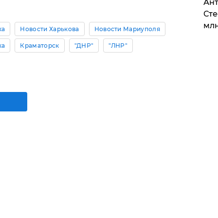
Ант
Сте
млн
ка
Новости Харькова
Новости Мариуполя
ка
Краматорск
"ДНР"
"ЛНР"