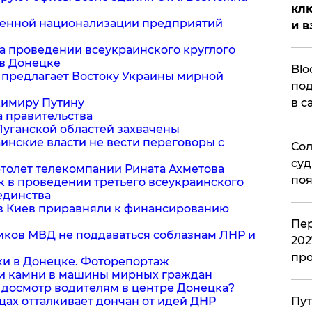
клю
стренной национализации предприятий
и в
на проведении всеукраинского круглого
 в Донецке
Blo
не предлагает Востоку Украины мирной
под
адимиру Путину
в с
а правительства
Луганской областей захвачены
аинские власти не вести переговоры с
Сол
суд
ертолет телекомпании Рината Ахметова
поя
цк в проведении третьего всеукраинского
единства
в в Киев приравняли к финансированию
Пер
ников МВД не поддаваться соблазнам ЛНР и
202
пр
дки в Донецке. Фоторепортаж
ли камни в машины мирных граждан
и досмотр водителям в центре Донецка?
лицах отталкивает дончан от идей ДНР
Пут