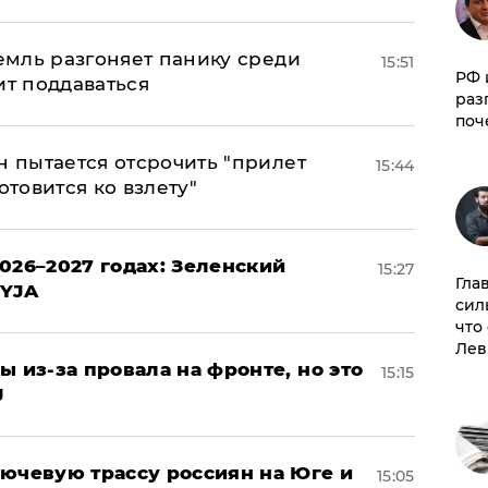
ремль разгоняет панику среди
15:51
РФ 
ит поддаваться
раз
поч
н пытается отсрочить "прилет
15:44
отовится ко взлету"
026–2027 годах: Зеленский
15:27
Гла
EYJA
сил
что
Лев
ы из-за провала на фронте, но это
15:15
J
лючевую трассу россиян на Юге и
15:05