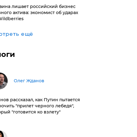
раина лишает российский бизнес
вного актива: экономист об ударах
Wildberries
отреть ещё
логи
Олег Жданов
нов рассказал, как Путин пытается
рочить "прилет черного лебедя",
орый "готовится ко взлету"