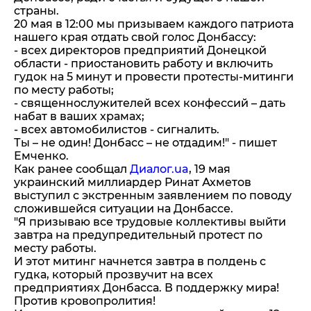
страны.
20 мая в 12:00 мы призываем каждого патриота
нашего края отдать свой голос Донбассу:
- всех директоров предприятий Донецкой
области - приостановить работу и включить
гудок на 5 минут и провести протесты-митинги
по месту работы;
- священнослужителей всех конфессий – дать
набат в ваших храмах;
- всех автомобилистов - сигналить.
Ты – не один! Донбасс – не отдадим!" - пишет
Емченко.
Как ранее сообщал
Диалог.ua
, 19 мая
украинский миллиардер Ринат Ахметов
выступил с экстренным заявлением по поводу
сложившейся ситуации на Донбассе.
"Я призываю все трудовые коллективы выйти
завтра на предупредительный протест по
месту работы.
И этот митинг начнется завтра в полдень с
гудка, который прозвучит на всех
предприятиях Донбасса. В поддержку мира!
Против кровопролития!