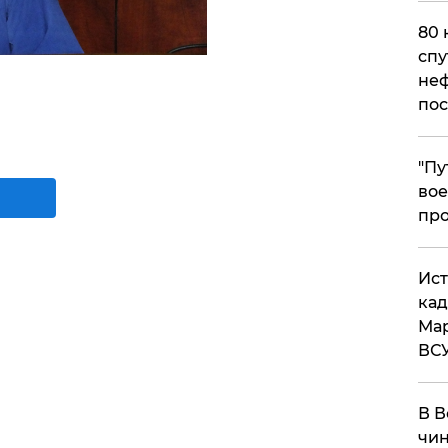
80 
спу
неф
пос
​"П
вое
про
​Ис
кад
Мар
ВС
В В
чин