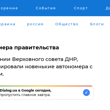
озрение
События
Спорт
Д
краина
россия
Общество
Блоги
мера правительства
нии Верховного совета ДНР,
ировали новенькие автономера с
и.
Dialog.ua в Google сегодня,
✓
пропустить главное завтра.