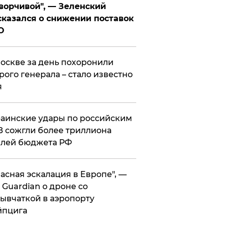
ворчивой", — Зеленский
казался о снижении поставок
О
оскве за день похоронили
рого генерала – стало известно
я
аинские удары по российским
 сожгли более триллиона
блей бюджета РФ
асная эскалация в Европе", —
 Guardian о дроне со
ывчаткой в аэропорту
йпцига