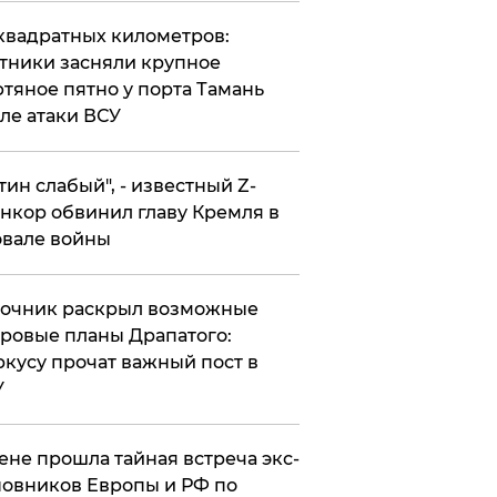
квадратных километров:
тники засняли крупное
тяное пятно у порта Тамань
ле атаки ВСУ
утин слабый", - известный Z-
нкор обвинил главу Кремля в
вале войны
точник раскрыл возможные
ровые планы Драпатого:
кусу прочат важный пост в
У
ене прошла тайная встреча экс-
овников Европы и РФ по