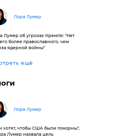
​Лора Лумер
а Лумер об угрозах Кремля: "Нет
его более православного, чем
оза ядерной войны"
отреть ещё
логи
​Лора Лумер
и хотят, чтобы США были покорны",
ора Лумер назвала цель