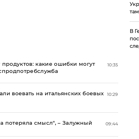
Укр
там
​В 
пос
сле
 продуктов: какие ошибки могут
10:35
оспродпотребслужба
али воевать на итальянских боевых
10:29
а потеряла смысл", – Залужный
09:44