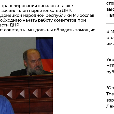
сго
 транслирования каналов а также
выс
 заявил член парвительства ДНР.
ь Донецкой народной республики Мирослав
ПВ
еобходимо начать работу комитетов при
асти ДНР
т совета, т.к. мы должны обладать помощью
В М
вто
им
Укр
НПЗ
ру
"Оп
The
взр
Ле