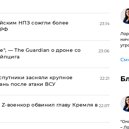
ийским НПЗ сожгли более
23:14
 РФ
Лор
нич
угр
е", — The Guardian о дроне со
23:06
ейпцига
См
 спутники засняли крупное
Б
22:21
ань после атаки ВСУ
й Z-военкор обвинил главу Кремля в
22:07
"Он
– Л