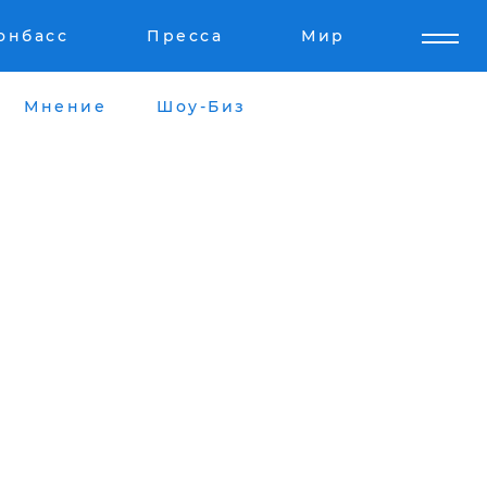
онбасс
Пресса
Мир
Мнение
Шоу-Биз