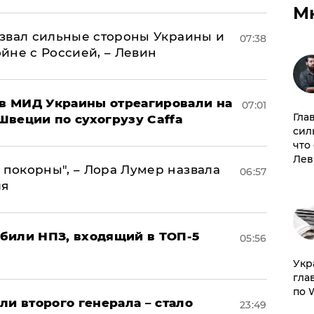
М
назвал сильные стороны Украины и
07:38
ойне с Россией, – Левин
 в МИД Украины отреагировали на
07:01
Гла
Швеции по сухогрузу Caffa
сил
что
Лев
 покорны", – Лора Лумер назвала
06:57
ля
били НПЗ, входящий в ТОП-5
05:56
​Ук
гла
по 
ли второго генерала – стало
23:49