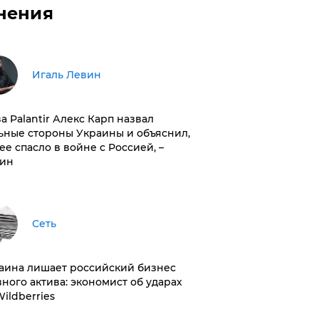
нения
Игаль Левин
ва Palantir Алекс Карп назвал
ьные стороны Украины и объяснил,
 ее спасло в войне с Россией, –
ин
Сеть
раина лишает российский бизнес
вного актива: экономист об ударах
Wildberries