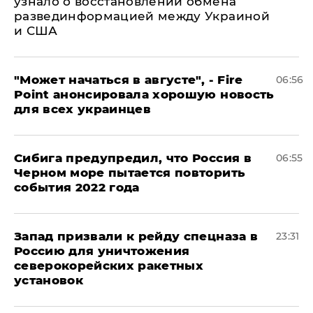
узнало о восстановлении обмена
развединформацией между Украиной
и США
"Может начаться в августе", - Fire
06:56
Point анонсировала хорошую новость
для всех украинцев
Сибига предупредил, что Россия в
06:55
Черном море пытается повторить
события 2022 года
Запад призвали к рейду спецназа в
23:31
Россию для уничтожения
северокорейских ракетных
установок