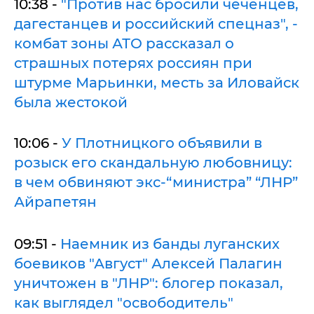
10:38 -
"Против нас бросили чеченцев,
дагестанцев и российский спецназ", -
комбат зоны АТО рассказал о
страшных потерях россиян при
штурме Марьинки, месть за Иловайск
была жестокой
10:06 -
У Плотницкого объявили в
розыск его скандальную любовницу:
в чем обвиняют экс-“министра” “ЛНР”
Айрапетян
09:51 -
Наемник из банды луганских
боевиков "Август" Алексей Палагин
уничтожен в "ЛНР": блогер показал,
как выглядел "освободитель"