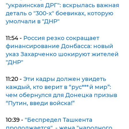
"украинская ДРГ": вскрылась важная
деталь о "300-х" боевиках, которую
умолчали в "ДНР"
11:54 -
Россия резко сокращает
финансирование Донбасса: новый
указ Захарченко шокируют жителей
"ДНР"
11:20 -
Эти кадры должен увидеть
каждый, кто верит в “рус***й мир”:
чем обернулся для Донецка призыв
“Путин, введи войска!”
10:39 -
"Беспредел Ташкента
продолжается", - жена "народного