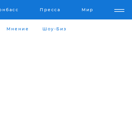
онбасс
Пресса
Мир
Мнение
Шоу-Биз