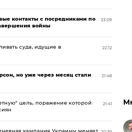
вые контакты с посредниками по
23:09
авершения войны
ивать суда, идущие в
22:12
сон, но уже через месяц стали
21:48
М
тную" цель, поражение которой
21:41
сиян
-дневная кампания Украины меняет
20:39