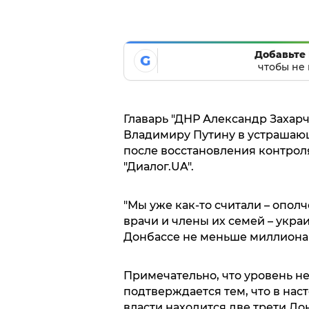
Добавьте 
G
чтобы не 
Главарь "ДНР Александр Захар
Владимиру Путину в устрашающ
после восстановления контроля
"Диалог.UA".
"Мы уже как-то считали – опол
врачи и члены их семей – укр
Донбассе не меньше миллиона ч
Примечательно, что уровень н
подтверждается тем, что в на
власти находится две трети До