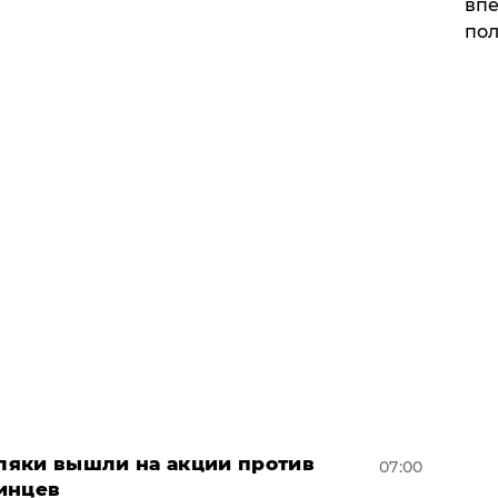
впе
пол
оляки вышли на акции против
07:00
инцев