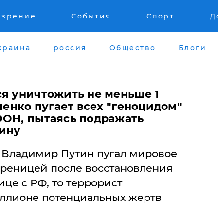
озрение
События
Спорт
Д
краина
россия
Общество
Блоги
ся уничтожить не меньше 1
рченко пугает всех "геноцидом"
ООН, пытаясь подражать
тину
 Владимир Путин пугал мировое
реницей после восстановления
ице с РФ, то террорист
иллионе потенциальных жертв