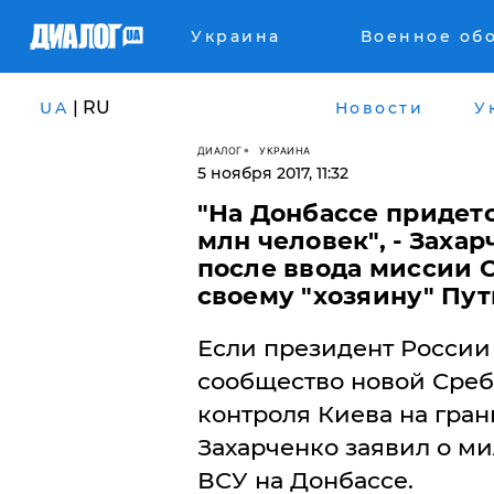
Украина
Военное об
| RU
UA
Новости
У
ДИАЛОГ
УКРАИНА
5 ноября 2017, 11:32
"На Донбассе придет
млн человек", - Заха
после ввода миссии 
своему "хозяину" Пу
Если президент России
сообщество новой Среб
контроля Киева на гран
Захарченко заявил о м
ВСУ на Донбассе.