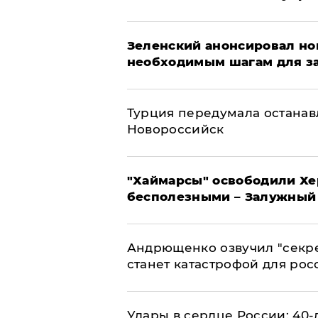
Зеленский анонсировал но
необходимым шагам для з
Турция передумала останавл
Новороссийск
"Хаймарсы" освободили Хер
бесполезными – Залужный
Андрющенко озвучил "секре
станет катастрофой для рос
Удары в сердце России: 40