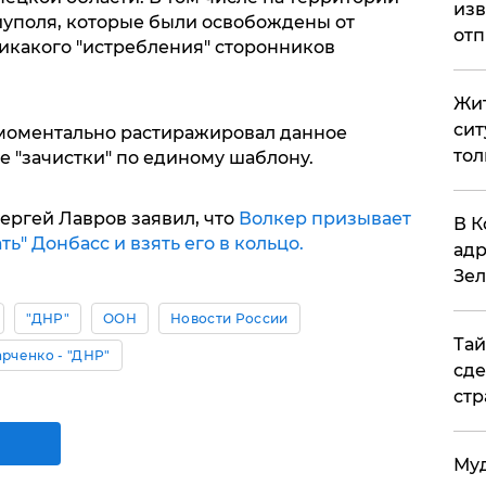
изв
иуполя, которые были освобождены от
отп
никакого "истребления" сторонников
Жит
сит
моментально растиражировал данное
тол
е "зачистки" по единому шаблону.
ергей Лавров заявил, что
Волкер призывает
В К
" Донбасс и взять его в кольцо.
адр
Зел
"ДНР"
ООН
Новости России
Тай
рченко - "ДНР"
сде
стр
Муд