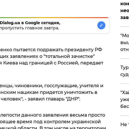
кон
не
за
Dialog.ua в Google сегодня,
✓
пропустить главное завтра.
"Мо
выш
отн
ченко пытается подражать президенту РФ
их заявлениях о "тотальной зачистке"
 Киева над границей с Россией, передает
Тур
суд
ченцы, чиновники, госслужащие, учителя и
аинским нацикам придется уничтожить в
"Ха
еловек", - заявил главарь "ДНР".
уже
бес
елепости данного заявления весьма просто
стоящее время под контролем украинской
Не 
нецкой области. В том числе на территории