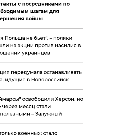
такты с посредниками по
обходимым шагам для
вершения войны
я Польша не бьет", – поляки
ли на акции против насилия в
ошении украинцев
ция передумала останавливать
а, идущие в Новороссийск
ймарсы" освободили Херсон, но
 через месяц стали
полезными – Залужный
только военных: стало