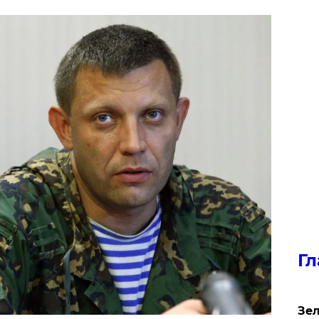
Гл
Зел