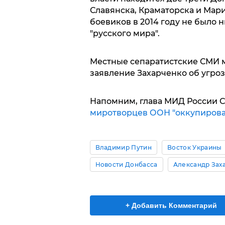
Славянска, Краматорска и Мар
боевиков в 2014 году не было 
"русского мира".
Местные сепаратистские СМИ 
заявление Захарченко об угроз
Напомним, глава МИД России С
миротворцев ООН "оккупировать
Владимир Путин
Восток Украины
Новости Донбасса
Александр Заха
+ Добавить Комментарий