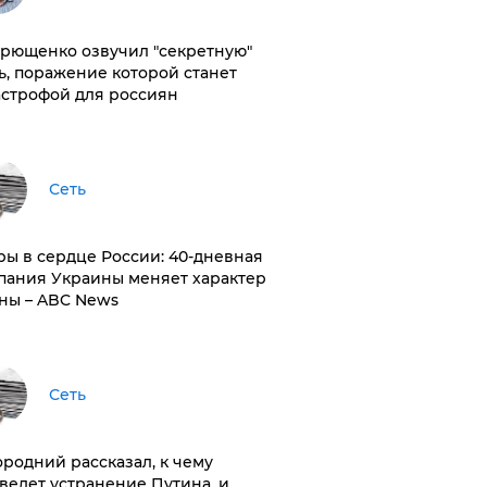
рющенко озвучил "секретную"
ь, поражение которой станет
астрофой для россиян
Сеть
ры в сердце России: 40-дневная
пания Украины меняет характер
ны – ABC News
Сеть
ородний рассказал, к чему
ведет устранение Путина, и