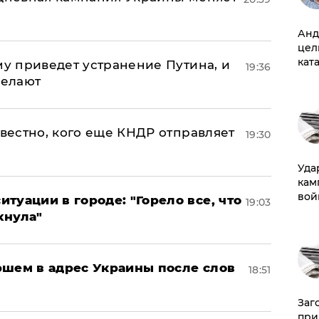
Анд
цел
кат
му приведет устранение Путина, и
19:36
делают
звестно, кого еще КНДР отправляет
19:30
Уда
кам
вой
туации в городе: "Горело все, что
19:03
хнула"
ршем в адрес Украины после слов
18:51
Заг
при