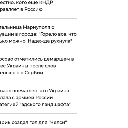
естно, кого еще КНДР
равляет в Россию
ельница Мариуполя о
уации в городе: "Горело все, что
ько можно. Надежда рухнула"
осово отметились демаршем в
ес Украины после слов
енского в Сербии
вань впечатлен, что Украина
лала с армией России
атегией "адского ландшафта"
рик создал гол для "Челси"