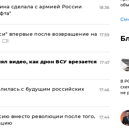
объ
аина сделала с армией России
18:36
фта"
См
лси" впервые после возвращение на
17:59
Б
ял видео, как дрон ВСУ врезается
17:47
​В 
схе
елилась с будущим российских
17:46
не 
сию вместо революции после того,
17:44
ацию