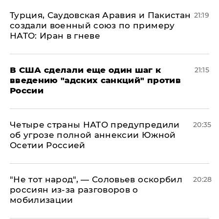
Турция, Саудовская Аравия и Пакистан
21:19
создали военный союз по примеру
НАТО: Иран в гневе
В США сделали еще один шаг к
21:15
введению "адских санкций" против
России
Четыре страны НАТО предупредили
20:35
об угрозе полной аннексии Южной
Осетии Россией
​"Не тот народ", — Соловьев оскорбил
20:28
россиян из-за разговоров о
мобилизации