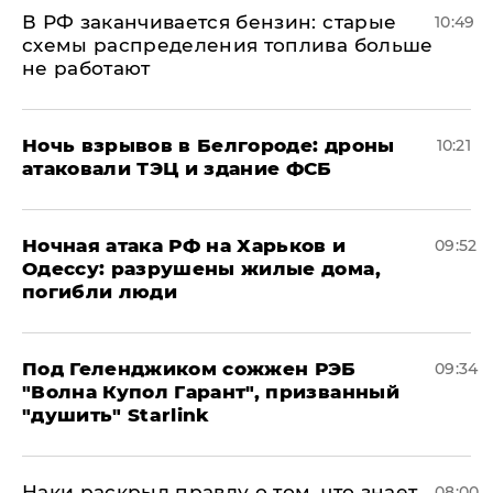
​В РФ заканчивается бензин: старые
10:49
схемы распределения топлива больше
не работают
​Ночь взрывов в Белгороде: дроны
10:21
атаковали ТЭЦ и здание ФСБ
​Ночная атака РФ на Харьков и
09:52
Одессу: разрушены жилые дома,
погибли люди
Под Геленджиком сожжен РЭБ
09:34
"Волна Купол Гарант", призванный
"душить" Starlink
Наки раскрыл правду о том, что знает
08:00