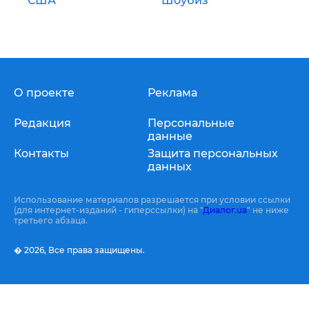
США
Шоубиз
О проекте
Реклама
Редакция
Персональные
данные
Контакты
Защита персональных
данных
Использование материалов разрешается при условии ссылки
(для интернет-изданий - гиперссылки) на "
Диалог.ua
" не ниже
третьего абзаца.
� 2026,
Все права защищены.