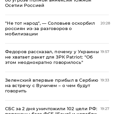
об угрозе полной аннексии Южной
Осетии Россией
​"Не тот народ", — Соловьев оскорбил
20:28
россиян из-за разговоров о
мобилизации
Федоров рассказал, почему у Украины
19:57
не хватает ракет для ЗРК Patriot: "Об
этом неоднократно говорилось"
Зеленский впервые прибыл в Сербию
19:33
на встречу с Вучичем – о чем будут
говорить
СБС за 2 дня уничтожили 102 цели РФ:
19:27