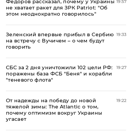
Федоров рассказал, почему у Украины
19:57
не хватает ракет для ЗРК Patriot: "Об
этом неоднократно говорилось"
Зеленский впервые прибыл в Сербию
19:33
на встречу с Вучичем – о чем будут
говорить
СБС за 2 дня уничтожили 102 цели РФ:
19:27
поражены база ФСБ "Беня" и корабли
"теневого флота"
От надежды на победу до новой
19:22
тяжелой зимы: The Atlantic о том,
почему оптимизм вокруг Украины
угасает