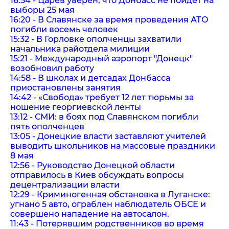
16:54 - Царев уверен, что Донбасс не пойдет на
выборы 25 мая
16:20 - В Славянске за время проведения АТО
погибли восемь человек
15:32 - В Горловке ополченцы захватили
начальника райотдела милиции
15:21 - Международный аэропорт "Донецк"
возобновил работу
14:58 - В школах и детсадах Донбасса
приостановлены занятия
14:42 - «Свобода» требует 12 лет тюрьмы за
ношение георгиевской ленты
13:12 - СМИ: в боях под Славянском погибли
пять ополченцев
13:05 - Донецкие власти заставляют учителей
выводить школьников на массовые праздники
8 мая
12:56 - Руководство Донецкой области
отправилось в Киев обсуждать вопросы
децентрализации власти
12:29 - Криминогенная обстановка в Луганске:
угнано 5 авто, ограблен наблюдатель ОБСЕ и
совершено нападение на автосалон.
11:43 - Потерявшим родственников во время