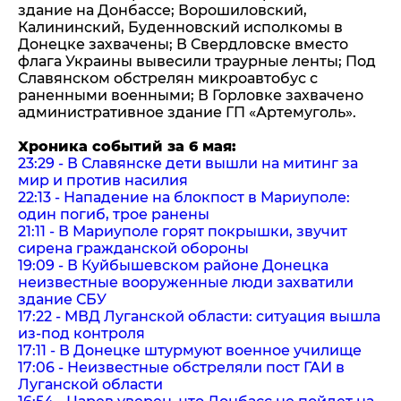
здание на Донбассе; Ворошиловский,
Калининский, Буденновский исполкомы в
Донецке захвачены; В Свердловске вместо
флага Украины вывесили траурные ленты; Под
Славянском обстрелян микроавтобус с
раненными военными; В Горловке захвачено
административное здание ГП «Артемуголь».
Хроника событий за 6 мая:
23:29 - В Славянске дети вышли на митинг за
мир и против насилия
22:13 - Нападение на блокпост в Мариуполе:
один погиб, трое ранены
21:11 - В Мариуполе горят покрышки, звучит
сирена гражданской обороны
19:09 - В Куйбышевском районе Донецка
неизвестные вооруженные люди захватили
здание СБУ
17:22 - МВД Луганской области: ситуация вышла
из-под контроля
17:11 - В Донецке штурмуют военное училище
17:06 - Неизвестные обстреляли пост ГАИ в
Луганской области