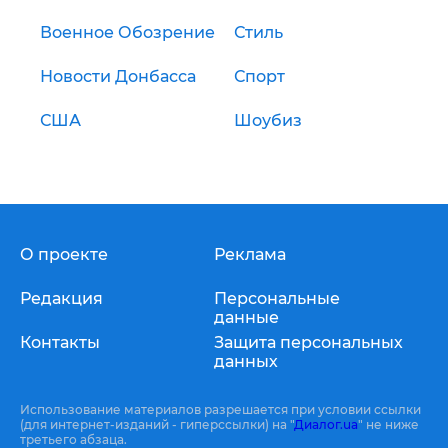
Военное Обозрение
Стиль
Новости Донбасса
Спорт
США
Шоубиз
О проекте
Реклама
Редакция
Персональные
данные
Контакты
Защита персональных
данных
Использование материалов разрешается при условии ссылки
(для интернет-изданий - гиперссылки) на "
Диалог.ua
" не ниже
третьего абзаца.