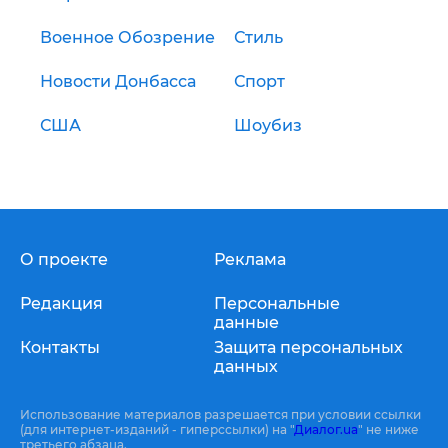
Военное Обозрение
Стиль
Новости Донбасса
Спорт
США
Шоубиз
О проекте
Реклама
Редакция
Персональные
данные
Контакты
Защита персональных
данных
Использование материалов разрешается при условии ссылки
(для интернет-изданий - гиперссылки) на "
Диалог.ua
" не ниже
третьего абзаца.