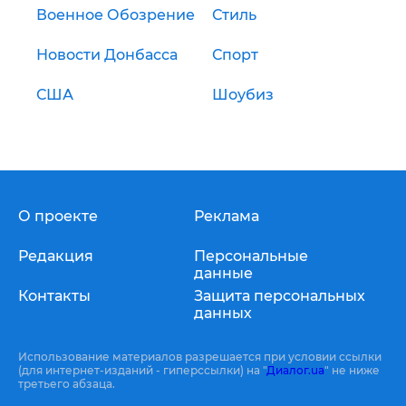
Военное Обозрение
Стиль
Новости Донбасса
Спорт
США
Шоубиз
О проекте
Реклама
Редакция
Персональные
данные
Контакты
Защита персональных
данных
Использование материалов разрешается при условии ссылки
(для интернет-изданий - гиперссылки) на "
Диалог.ua
" не ниже
третьего абзаца.