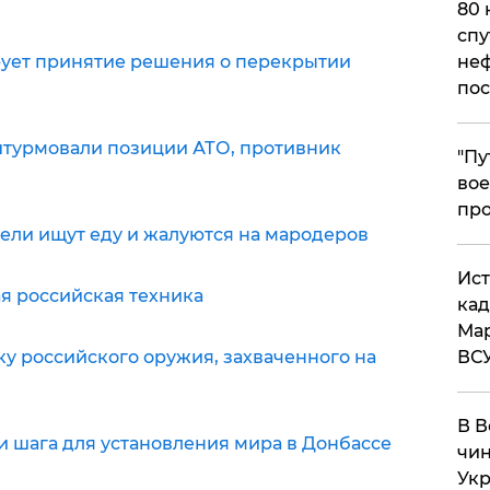
80 
спу
рует принятие решения о перекрытии
неф
пос
турмовали позиции АТО, противник
​"П
вое
про
ели ищут еду и жалуются на мародеров
​Ис
я российская техника
кад
Мар
у российского оружия, захваченного на
ВС
В В
 шага для установления мира в Донбассе
чин
Укр