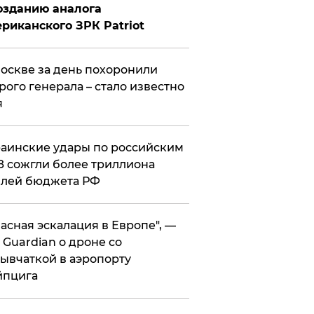
озданию аналога
риканского ЗРК Patriot
оскве за день похоронили
рого генерала – стало известно
я
аинские удары по российским
 сожгли более триллиона
блей бюджета РФ
асная эскалация в Европе", —
 Guardian о дроне со
ывчаткой в аэропорту
йпцига