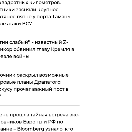
квадратных километров:
тники засняли крупное
тяное пятно у порта Тамань
ле атаки ВСУ
утин слабый", - известный Z-
нкор обвинил главу Кремля в
вале войны
точник раскрыл возможные
ровые планы Драпатого:
кусу прочат важный пост в
У
ене прошла тайная встреча экс-
овников Европы и РФ по
аине – Bloomberg узнало, кто