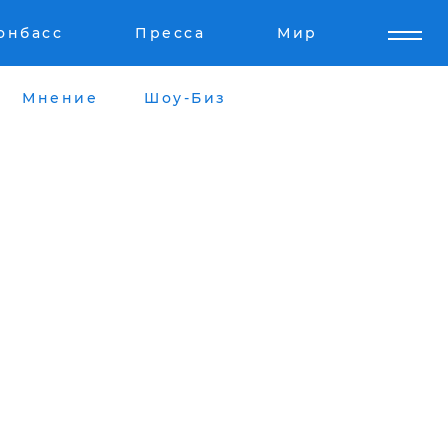
онбасс
Пресса
Мир
Мнение
Шоу-Биз