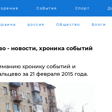
озрение
События
Спорт
Д
краина
россия
Общество
Блоги
о - новости, хроника событий
иманию хронику событий и
ьцево за 21 февраля 2015 года.