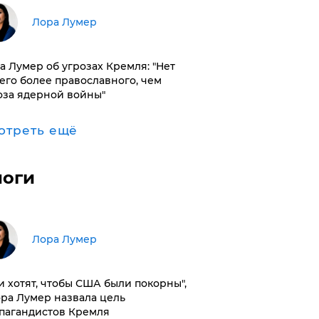
​Лора Лумер
а Лумер об угрозах Кремля: "Нет
его более православного, чем
оза ядерной войны"
отреть ещё
логи
​Лора Лумер
и хотят, чтобы США были покорны",
ора Лумер назвала цель
пагандистов Кремля