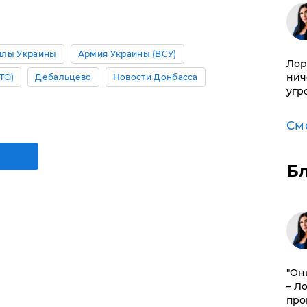
илы Украины
Армия Украины (ВСУ)
Лор
нич
ТО)
Дебальцево
Новости Донбасса
угр
См
Б
"Он
– Л
про