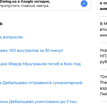
Dialog.ua в Google сегодня,
к с
✓
пропустить главное завтра.
аме
5:
В М
вто
им
д вопросом
Укр
ево: 100 выстрелов за 30 минут
НПЗ
ру
 Цзю Федор Муштранов погиб в бою под
"Оп
The
 в Дебальцево отправился гуманитарный
взр
Ле
оны Дебальцево уничтожено до 3 тыс.