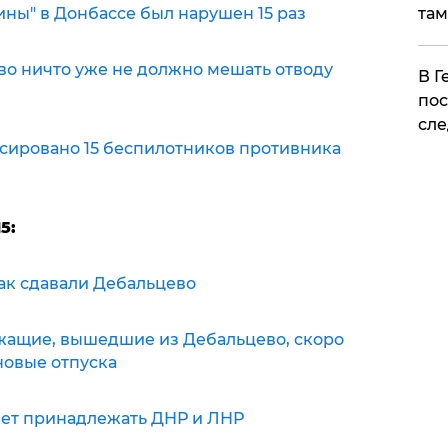
ины" в Донбассе был нарушен 15 раз
там
во ничто уже не должно мешать отводу
​В 
пос
сле
сировано 15 беспилотников противника
5:
ак сдавали Дебальцево
ащие, вышедшие из Дебальцево, скоро
новые отпуска
ет принадлежать ДНР и ЛНР