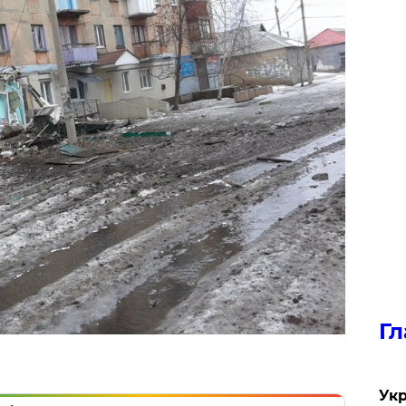
Гл
Укр