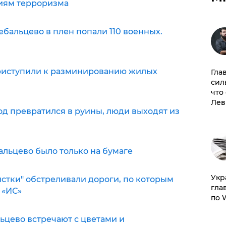
ниям терроризма
ебальцево в плен попали 110 военных.
риступили к разминированию жилых
Гла
сил
что
Лев
д превратился в руины, люди выходят из
льцево было только на бумаге
​Ук
стки" обстреливали дороги, по которым
гла
 «ИС»
по 
ьцево встречают с цветами и