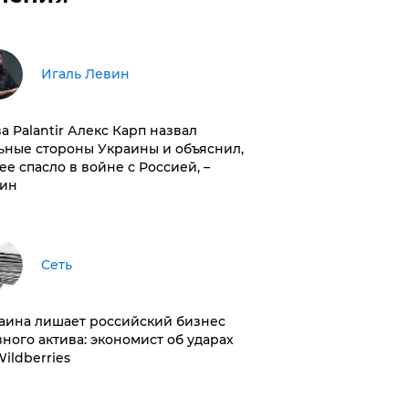
Игаль Левин
ва Palantir Алекс Карп назвал
ьные стороны Украины и объяснил,
 ее спасло в войне с Россией, –
ин
Сеть
раина лишает российский бизнес
вного актива: экономист об ударах
Wildberries