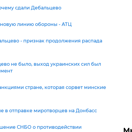
очему сдали Дебальцево
 новую линию обороны - АТЦ
бальцево - признак продолжения распада
цево не было, выход украинских сил был
омент
анкциями стране, которая сорвет минские
е в отправке миротворцев на Донбасс
шение СНБО о противодействии
М