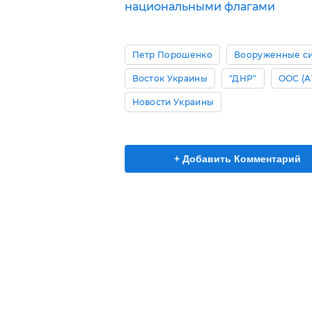
национальными флагами
Петр Порошенко
Вооруженные с
Восток Украины
"ДНР"
ООС (А
Новости Украины
+ Добавить Комментарий