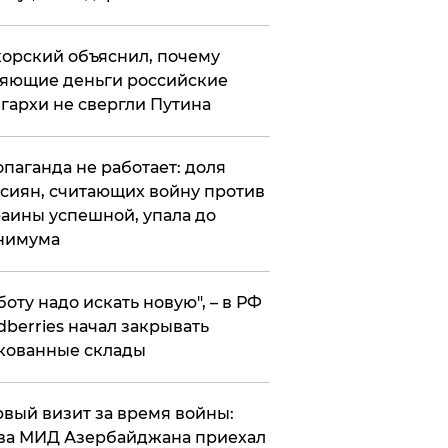
орский объяснил, почему
яющие деньги российские
гархи не свергли Путина
опаганда не работает: доля
сиян, считающих войну против
аины успешной, упала до
нимума
боту надо искать новую", – в РФ
dberries начал закрывать
кованные склады
вый визит за время войны:
ва МИД Азербайджана приехал