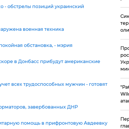
о - обстрелы позиций украинский
Сик
тер
аружена военная техника
оли
покойная обстановка, - мэрия
​Пр
рос
коре в Донбасс прибудут американские
Укр
ми
 учет всех трудоспособных мужчин - готовят
"Ра
Wil
ата
орматоров, завербованных ДНР
Пер
итарную помощь в прифронтовую Авдеевку
гла