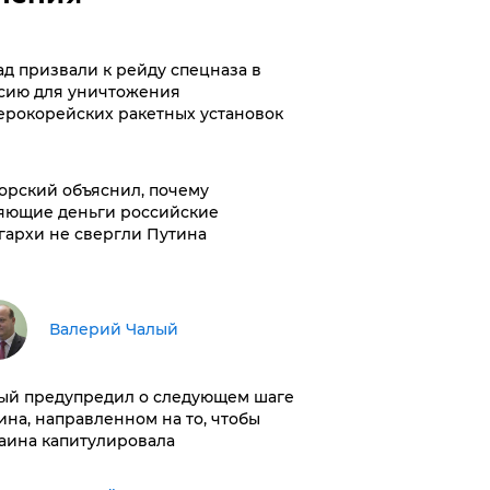
ад призвали к рейду спецназа в
сию для уничтожения
ерокорейских ракетных установок
орский объяснил, почему
яющие деньги российские
гархи не свергли Путина
Валерий Чалый
ый предупредил о следующем шаге
ина, направленном на то, чтобы
аина капитулировала