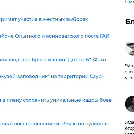
См
примет участие в местных выборах
Б
районе Опытного и ясиноватского поста ГАИ
роизводство бронемашин "Дозор-Б". Фото
​"М
эксп
"музей-заповедник" на территории Саур-
уго
и в плену сохранить уникальные кадры боев
Жда
очь с восстановлением объектов культуры
отс