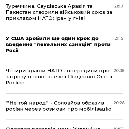
​Туреччина, Саудівська Аравія та
21:19
Пакистан створили військовий союз за
прикладом НАТО: Іран у гніві
​У США зробили ще один крок до
21:15
введення "пекельних санкцій" проти
Росії
​Чотири країни НАТО попередили про
20:35
загрозу повної анексії Південної Осетії
Росією
​'"Не той народ", - Соловйов образив
20:28
росіян через розмови про мобілізацію
​Федоров розповів, чому Україні не
19:57