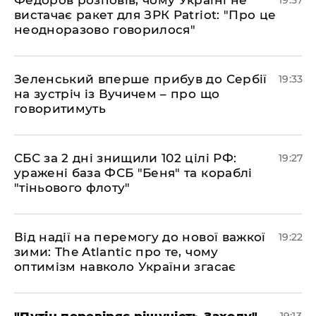
вистачає ракет для ЗРК Patriot: "Про це
неодноразово говорилося"
​Зеленський вперше прибув до Сербії
19:33
на зустріч із Вучичем – про що
говоритимуть
​СБС за 2 дні знищили 102 цілі РФ:
19:27
уражені база ФСБ "Беня" та кораблі
"тіньового флоту"
​Від надії на перемогу до нової важкої
19:22
зими: The Atlantic про те, чому
оптимізм навколо України згасає
​"Путін перевіряє рішучість Заходу", –
19:13