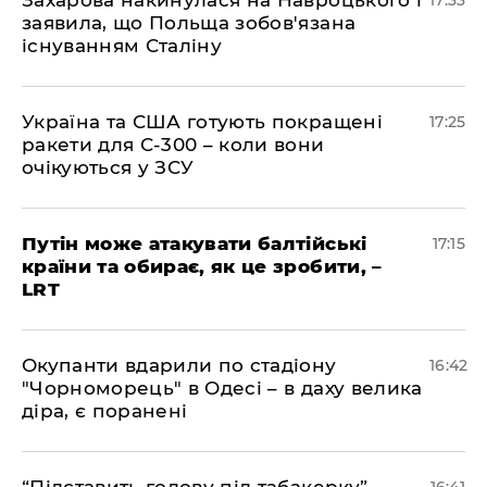
заявила, що Польща зобов'язана
існуванням Сталіну
​Україна та США готують покращені
17:25
ракети для С-300 – коли вони
очікуються у ЗСУ
​Путін може атакувати балтійські
17:15
країни та обирає, як це зробити, –
LRT
​Окупанти вдарили по стадіону
16:42
"Чорноморець" в Одесі – в даху велика
діра, є поранені
​“Підставить голову під табакерку”, –
16:41