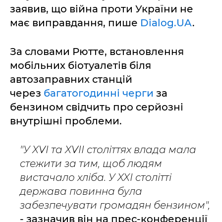
заявив, що війна проти України не
має виправдання, пише
Dialog.UA
.
За словами Рютте, встановлення
мобільних біотуалетів біля
автозаправних станцій
через
багатогодинні черги
за
бензином свідчить про серйозні
внутрішні проблеми.
"У XVI та XVII століттях влада мала
стежити за тим, щоб людям
вистачало хліба. У XXI столітті
держава повинна була
забезпечувати громадян бензином",
- зазначив він на прес-конференції