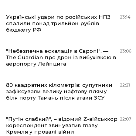
​Українські удари по російських НПЗ
23:14
спалили понад трильйон рублів
бюджету РФ
​"Небезпечна ескалація в Європі", —
23:06
The Guardian про дрон із вибухівкою в
аеропорту Лейпцига
​80 квадратних кілометрів: супутники
22:21
зафіксували велику нафтову пляму
біля порту Тамань після атаки ЗСУ
"Путін слабкий", – відомий Z-військкор
22:07
кореспондент звинуватив главу
Кремля у провалі війни