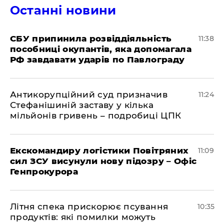
Останні новини
СБУ припинила розвіддіяльність
11:38
пособниці окупантів, яка допомагала
РФ завдавати ударів по Павлограду
Антикорупційний суд призначив
11:24
Стефанішиній заставу у кілька
мільйонів гривень – подробиці ЦПК
Екскомандиру логістики Повітряних
11:09
сил ЗСУ висунули нову підозру – Офіс
Генпрокурора
Літня спека прискорює псування
10:35
продуктів: які помилки можуть