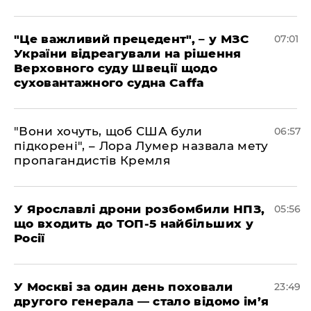
"Це важливий прецедент", – у МЗС
07:01
України відреагували на рішення
Верховного суду Швеції щодо
суховантажного судна Caffa
"Вони хочуть, щоб США були
06:57
підкорені", – Лора Лумер назвала мету
пропагандистів Кремля
У Ярославлі дрони розбомбили НПЗ,
05:56
що входить до ТОП-5 найбільших у
Росії
​У Москві за один день поховали
23:49
другого генерала — стало відомо ім’я