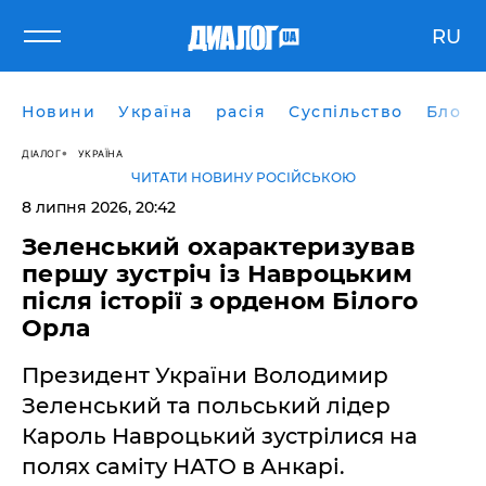
RU
Новини
Україна
расія
Суспільство
Блоги
ДІАЛОГ
УКРАЇНА
ЧИТАТИ НОВИНУ РОСІЙСЬКОЮ
8 липня 2026, 20:42
​Зеленський охарактеризував
першу зустріч із Навроцьким
після історії з орденом Білого
Орла
Президент України Володимир
Зеленський та польський лідер
Кароль Навроцький зустрілися на
полях саміту НАТО в Анкарі.