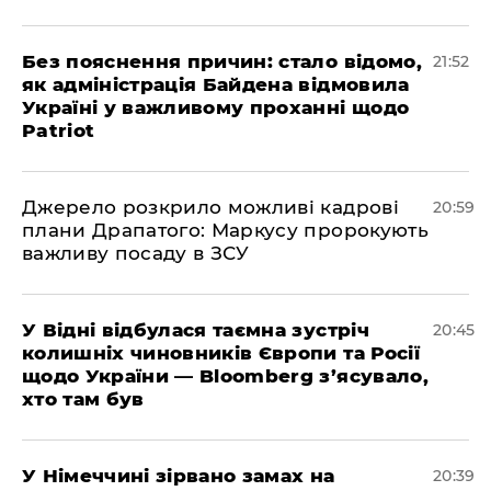
​Без пояснення причин: стало відомо,
21:52
як адміністрація Байдена відмовила
Україні у важливому проханні щодо
Patriot
​Джерело розкрило можливі кадрові
20:59
плани Драпатого: Маркусу пророкують
важливу посаду в ЗСУ
​У Відні відбулася таємна зустріч
20:45
колишніх чиновників Європи та Росії
щодо України — Bloomberg з’ясувало,
хто там був
​У Німеччині зірвано замах на
20:39