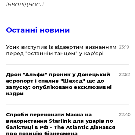
інвалідності.
Останні новини
​Усик виступив із відвертим визнанням
23:19
перед "останнім танцем" у кар'єрі
​Дрон "Альфи" проник у Донецький
22:52
аеропорт і спалив "Шахед" ще до
запуску: опубліковано ексклюзивні
кадри
​Спроби переконати Маска на
22:40
використання Starlink для ударів по
балістиці в РФ - The Atlantic дізнався
про позицію бізнесмена