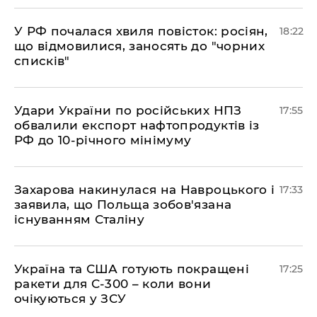
​У РФ почалася хвиля повісток: росіян,
18:22
що відмовилися, заносять до "чорних
списків"
​Удари України по російських НПЗ
17:55
обвалили експорт нафтопродуктів із
РФ до 10-річного мінімуму
​Захарова накинулася на Навроцького і
17:33
заявила, що Польща зобов'язана
існуванням Сталіну
​Україна та США готують покращені
17:25
ракети для С-300 – коли вони
очікуються у ЗСУ