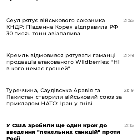
​Сеул рятує військового союзника
21:55
КНДР: Південна Корея відправила РФ
30 тисяч тонн авіапалива
​Кремль відмовився рятувати гаманці
21:49
продавців атакованого Wildberries: "Ні
в кого немає грошей"
​Туреччина, Саудівська Аравія та
21:19
Пакистан створили військовий союз за
прикладом НАТО: Іран у гніві
​У США зробили ще один крок до
21:15
введення "пекельних санкцій" проти
Росії