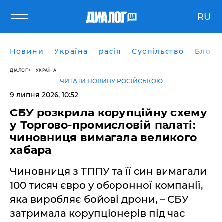
RU
Новини
Україна
расія
Суспільство
Блоги
ДІАЛОГ
УКРАЇНА
ЧИТАТИ НОВИНУ РОСІЙСЬКОЮ
9 липня 2026, 10:52
СБУ розкрила корупційну схему
у Торгово-промисловій палаті:
чиновниця вимагала великого
хабара
Чиновниця з ТППУ та її син вимагали
100 тисяч євро у оборонної компанії,
яка виробляє бойові дрони, – СБУ
затримала корупціонерів під час