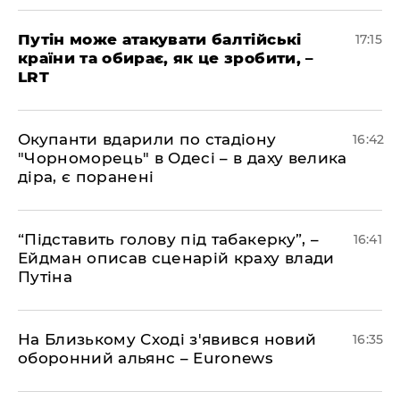
​Путін може атакувати балтійські
17:15
країни та обирає, як це зробити, –
LRT
​Окупанти вдарили по стадіону
16:42
"Чорноморець" в Одесі – в даху велика
діра, є поранені
​“Підставить голову під табакерку”, –
16:41
Ейдман описав сценарій краху влади
Путіна
На Близькому Сході з'явився новий
16:35
оборонний альянс – Euronews