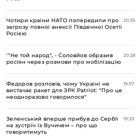
​Чотири країни НАТО попередили про
20:35
загрозу повної анексії Південної Осетії
Росією
​'"Не той народ", - Соловйов образив
20:28
росіян через розмови про мобілізацію
​Федоров розповів, чому Україні не
19:57
вистачає ракет для ЗРК Patriot: "Про це
неодноразово говорилося"
​Зеленський вперше прибув до Сербії
19:33
на зустріч із Вучичем – про що
говоритимуть